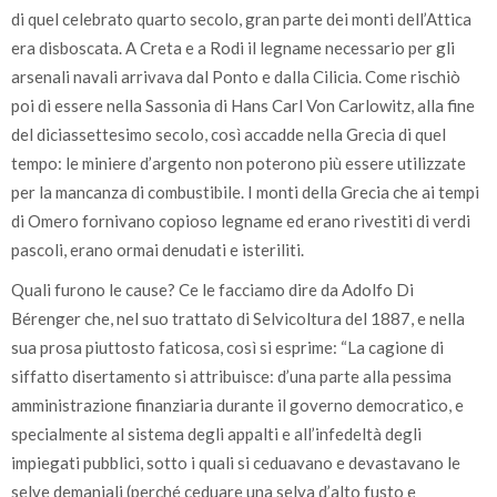
di quel celebrato quarto secolo, gran parte dei monti dell’Attica
era disboscata. A Creta e a Rodi il legname necessario per gli
arsenali navali arrivava dal Ponto e dalla Cilicia. Come rischiò
poi di essere nella Sassonia di Hans Carl Von Carlowitz, alla fine
del diciassettesimo secolo, così accadde nella Grecia di quel
tempo: le miniere d’argento non poterono più essere utilizzate
per la mancanza di combustibile. I monti della Grecia che ai tempi
di Omero fornivano copioso legname ed erano rivestiti di verdi
pascoli, erano ormai denudati e isteriliti.
Quali furono le cause? Ce le facciamo dire da Adolfo Di
Bérenger che, nel suo trattato di Selvicoltura del 1887, e nella
sua prosa piuttosto faticosa, così si esprime: “La cagione di
siffatto disertamento si attribuisce: d’una parte alla pessima
amministrazione finanziaria durante il governo democratico, e
specialmente al sistema degli appalti e all’infedeltà degli
impiegati pubblici, sotto i quali si ceduavano e devastavano le
selve demaniali (perché ceduare una selva d’alto fusto e