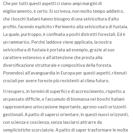
Che per tutti questi aspetti ci siano ampi margini di
miglioramento, è certo. Si scriveva, non molto tempo addietro,
che i boschi italiani hanno bisogno di una selvicoltura d’alto
profilo, facendo esplicito riferimento alla selvicoltura di fustaia.
La quale, purtroppo, è confinata a pochi distretti forestali. Ed è
un rammarico. Perché laddove viene applicata, la nostra
selvicoltura di fustaia è portata ad esempio, grazie al suo
carattere estensivo e all’attenzione che presta alla
diversificazione strutturale e compositiva della foresta.
Ponendosi all’avanguardia in Europa per questi aspetti, ritenuti
cruciali per avere foreste più resistenti al clima futuro.
Il recupero, in termini di superfici e di accrescimento, rispetto a
un passato difficile, e l’accumulo di biomassa nei boschi italiani
rappresentano un’occasione importante, aprono vasti orizzonti
gestionali. A patto di sapersi orientare, in questi nuovi orizzonti,
con scienza e coscienza, senza lasciarsi attrarre da
semplicistiche scorciatoie. A patto di saper trasformare le molte