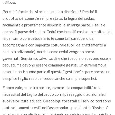
utilizzo.
Perché è facile che si prenda questa direzione? Perché il
prodotto c’è, come c’è sempre stato: la legna del ceduo,
facilmente e prontamente disponibile. In larga parte, l’Italia è
ancora il paese del ceduo. Cedui che in molti casi sono molto al di
là del turno consuetudinario (e come tali sarebbero da
accompagnare con sapienza colturale fuori dal trattamento a
ceduo tradizionale), ma che come cedui vengono ancora
governati. Sentiamo, talvolta, dire che i cedui non devono essere
ceduati, ma devono essere comunque gestiti. Un eufemismo, a
esser sinceri: buona parte di questa “gestione” ci pare ancora un
semplice taglio raso del ceduo, anche su ampie superfici.
E poco vale, a nostro parere, invocare la compatibilità (o la
necessità) del taglio del ceduo con il paesaggio tradizionale, i
suoi valori tutelati, ecc. Gli ecologi forestali e i selvicoltori sono
stati solitamente restii nell’assecondare posizioni di “fissismo”
sul piano naturalistico, privilegiando una visione evoluzionistica