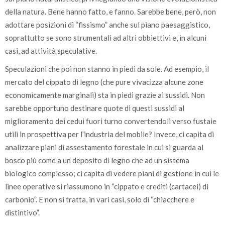
della natura. Bene hanno fatto, e fanno. Sarebbe bene, però, non
adottare posizioni di “fissismo” anche sul piano paesaggistico,
soprattutto se sono strumentali ad altri obbiettivi e, in alcuni
casi, ad attività speculative.
Speculazioni che poi non stanno in piedi da sole. Ad esempio, il
mercato del cippato di legno (che pure vivacizza alcune zone
economicamente marginali) sta in piedi grazie ai sussidi. Non
sarebbe opportuno destinare quote di questi sussidi al
miglioramento dei cedui fuori turno convertendoli verso fustaie
utili in prospettiva per l’industria del mobile? Invece, ci capita di
analizzare piani di assestamento forestale in cui si guarda al
bosco più come a un deposito di legno che ad un sistema
biologico complesso; ci capita di vedere piani di gestione in cui le
linee operative si riassumono in “cippato e crediti (cartacei) di
carbonio”. E non si tratta, in vari casi, solo di “chiacchere e
distintivo”.