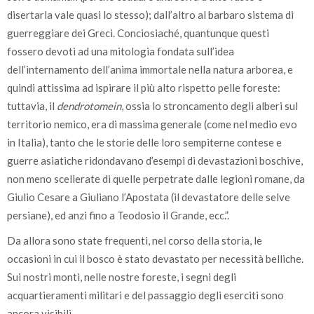
disertarla vale quasi lo stesso); dall’altro al barbaro sistema di
guerreggiare dei Greci. Conciosiaché, quantunque questi
fossero devoti ad una mitologia fondata sull’idea
dell’internamento dell’anima immortale nella natura arborea, e
quindi attissima ad ispirare il più alto rispetto pelle foreste:
tuttavia, il
dendrotomein
, ossia lo stroncamento degli alberi sul
territorio nemico, era di massima generale (come nel medio evo
in Italia), tanto che le storie delle loro sempiterne contese e
guerre asiatiche ridondavano d’esempi di devastazioni boschive,
non meno scellerate di quelle perpetrate dalle legioni romane, da
Giulio Cesare a Giuliano l’Apostata (il devastatore delle selve
persiane), ed anzi fino a Teodosio il Grande, ecc.”.
Da allora sono state frequenti, nel corso della storia, le
occasioni in cui il bosco è stato devastato per necessità belliche.
Sui nostri monti, nelle nostre foreste, i segni degli
acquartieramenti militari e del passaggio degli eserciti sono
ancora visibili.