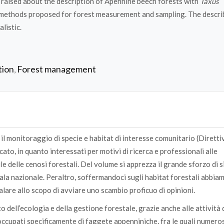
e raised about the description of Apennine beech forests with
Taxus
 methods proposed for forest measurement and sampling. The descr
listic.
tion
Forest management
,
il monitoraggio di specie e habitat di interesse comunitario (Diretti
ato, in quanto interessati per motivi di ricerca e professionali alle
 delle cenosi forestali. Del volume si apprezza il grande sforzo di s
cala nazionale. Peraltro, soffermandoci sugli habitat forestali abbia
nalare allo scopo di avviare uno scambio proficuo di opinioni.
 dell’ecologia e della gestione forestale, grazie anche alle attività 
 occupati specificamente di faggete appenniniche, fra le quali numer