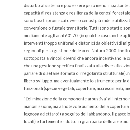
disturbo al sistema e può essere più o meno impattante a
capacità di resistenza e resilienza della cenosi forestale
sono boschi promiscui ovvero cenosi più rade e utilizzate
conversione o fustaie transitorie. Tutti sono stati o so
mediamente agli anni 60’-70’ (in qualche caso anche agli 
interventi troppo uniformi e distonici da obiettivi di mi
regionali per la gestione delle aree Natura 2000. Inoltre,
sottoposta a vincoli diversi che ancora incentivano le 
che una gestione specifica finalizzata alla diversificazi
parlare di disetaneiformità o irregolarità strutturale),
libero sviluppo, ma eventualmente lo strumento per la di
funzionali (specie vegetali, coperture, accrescimenti, mi
“L’eliminazione della componente arbustiva” all’interno 
manomissione, ma al notevole aumento della copertura a
legnosa ad ettaro!) a seguito dell’abbandono. Il pascolo
locali) e fortemente ridotto in gran parte delle aree mo