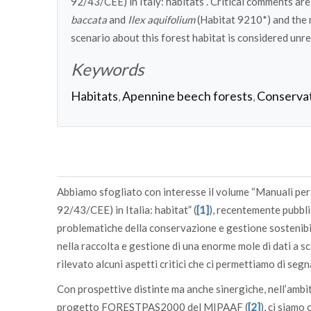
92/43/CEE) in Italy: habitats”. Critical comments ar
baccata
and
Ilex aquifolium
(Habitat 9210*) and the
scenario about this forest habitat is considered unrea
Keywords
Habitats
Apennine beech forests
Conserva
,
,
Abbiamo sfogliato con interesse il volume “Manuali per 
92/43/CEE) in Italia: habitat” (
[1]
), recentemente pubblic
problematiche della conservazione e gestione sostenibile
nella raccolta e gestione di una enorme mole di dati a s
rilevato alcuni aspetti critici che ci permettiamo di seg
Con prospettive distinte ma anche sinergiche, nell’ambito
progetto FORESTPAS2000 del MIPAAF (
[2]
), ci siamo