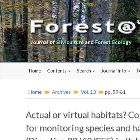
Journal of
Silviculture
and
Forest Ecology
Home
Contents
Search
Journal Info
F
Home
Archives
Vol. 13
pp. 59-61
Actual or virtual habitats? 
for monitoring species and ha