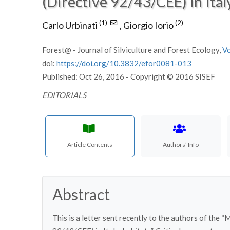
(Directive 92/43/CEE) in Ital
(1)
(2)
Carlo Urbinati
,
Giorgio Iorio
Forest@ - Journal of Silviculture and Forest Ecology,
V
doi:
https://doi.org/10.3832/efor0081-013
Published: Oct 26, 2016 - Copyright © 2016 SISEF
EDITORIALS
Article Contents
Authors’ Info
Abstract
This is a letter sent recently to the authors of the 