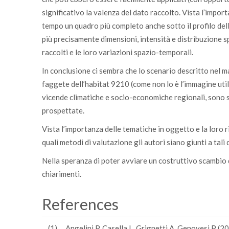
significativo la valenza del dato raccolto. Vista l’import
tempo un quadro più completo anche sotto il profilo dell
più precisamente dimensioni, intensità e distribuzione 
raccolti e le loro variazioni spazio-temporali.
In conclusione ci sembra che lo scenario descritto nel 
faggete dell’habitat 9210 (come non lo è l’immagine util
vicende climatiche e socio-economiche regionali, sono si
prospettate.
Vista l’importanza delle tematiche in oggetto e la lor
quali metodi di valutazione gli autori siano giunti a tali 
Nella speranza di poter avviare un costruttivo scambio di 
chiarimenti.
References
(1)
Angelini P, Casella L, Grignetti A, Genovesi P (2