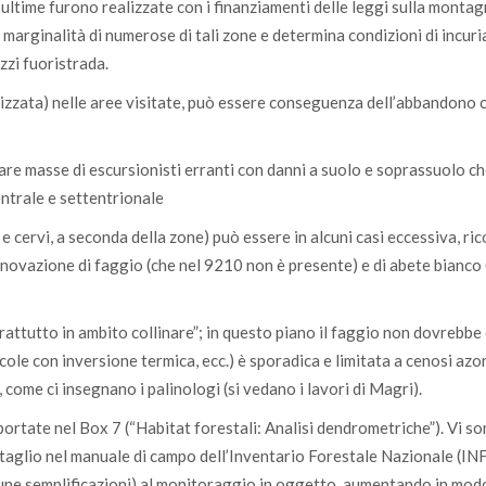
le ultime furono realizzate con i finanziamenti delle leggi sulla monta
arginalità di numerose di tali zone e determina condizioni di incuria
zzi fuoristrada.
alizzata) nelle aree visitate, può essere conseguenza dell’abbandono 
re masse di escursionisti erranti con danni a suolo e soprassuolo c
ntrale e settentrionale
ni e cervi, a seconda della zone) può essere in alcuni casi eccessiva, r
nnovazione di faggio (che nel 9210 non è presente) e di abete bianco 
attutto in ambito collinare”; in questo piano il faggio non dovrebbe
cole con inversione termica, ecc.) è sporadica e limitata a cenosi azon
, come ci insegnano i palinologi (si vedano i lavori di Magri).
ortate nel Box 7 (“Habitat forestali: Analisi dendrometriche”). Vi s
ttaglio nel manuale di campo dell’Inventario Forestale Nazionale (I
une semplificazioni) al monitoraggio in oggetto, aumentando in mod