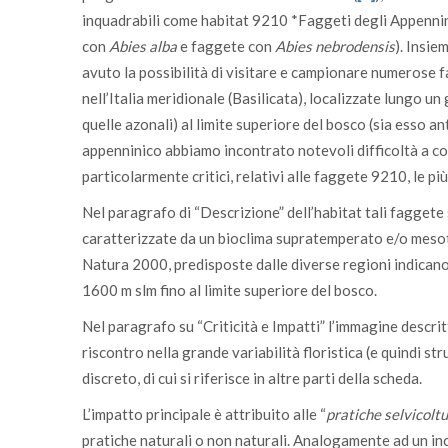
inquadrabili come habitat 9210 *Faggeti degli Appenni
con
Abies alba
e faggete con
Abies nebrodensis
). Insie
avuto la possibilità di visitare e campionare numerose f
nell’Italia meridionale (Basilicata), localizzate lungo u
quelle azonali) al limite superiore del bosco (sia esso a
appenninico abbiamo incontrato notevoli difficoltà a con
particolarmente critici, relativi alle faggete 9210, le pi
Nel paragrafo di “Descrizione” dell’habitat tali fagget
caratterizzate da un bioclima supratemperato e/o mesote
Natura 2000, predisposte dalle diverse regioni indicano
1600 m slm fino al limite superiore del bosco.
Nel paragrafo su “Criticità e Impatti” l’immagine descr
riscontro nella grande variabilità floristica (e quindi s
discreto, di cui si riferisce in altre parti della scheda.
L’impatto principale è attribuito alle “
pratiche selvicoltu
pratiche naturali o non naturali. Analogamente ad un in