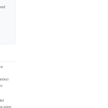
ibed
va
intesi
mo
del
ose sono