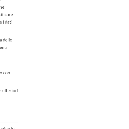
 nel
ificare
 i dati
a delle
enti
io con
 ulteriori
unitario