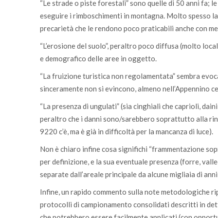
“Le strade o piste forestali” sono quelle di 50 anni fa; 
eseguire i rimboschimenti in montagna. Molto spesso la m
precarietà che le rendono poco praticabili anche con me
“L’erosione del suolo”, peraltro poco diffusa (molto loc
e demografico delle aree in oggetto.
“La fruizione turistica non regolamentata” sembra evoca
sinceramente non si evincono, almeno nell’Appennino ce
“La presenza di ungulati” (sia cinghiali che caprioli, dai
peraltro che i danni sono/sarebbero soprattutto alla ri
9220 c’è, ma è già in difficoltà per la mancanza di luce).
Non è chiaro infine cosa significhi “frammentazione sopr
per definizione, e la sua eventuale presenza (forre, valle
separate dall’areale principale da alcune migliaia di anni
Infine, un rapido commento sulla note metodologiche rip
protocolli di campionamento consolidati descritti in de
che potrebbero essere facilmente applicati (con opport