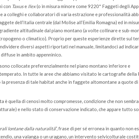
ni con
Taxus
e
Ilex
(o in misura minore come 9220* Faggeti degli App
me a colleghi e collaboratori di varia estrazione e professionalità ab
aggete dell’Italia centrale (dal Molise all’Emilia Romagna) ed in mis
n gradiente altitudinale dal piano montano (a volte collinare e sub-m
ntropogeno o climatico). Proprio per queste esperienze dirette sul te
dividere diversi aspetti riportati nel manuale, limitandoci ad indicar
ù diffuse in ambito appenninico.
e sono collocate preferenzialmente nel piano montano inferiore e
mperato. In tutte le aree che abbiamo visitato le cartografie della
 la presenza di tale habitat anche in faggete altomontane a quote d
itta è quella di cenosi molto compromesse, condizione che non sembr
trutturale) e nello stato di conservazione indicato, che appare tutto 
rali lontane dalla naturalità
”, frase di per sé erronea in quanto non e
cendio, una valanga o un uragano, un intervento selvicolturale costit