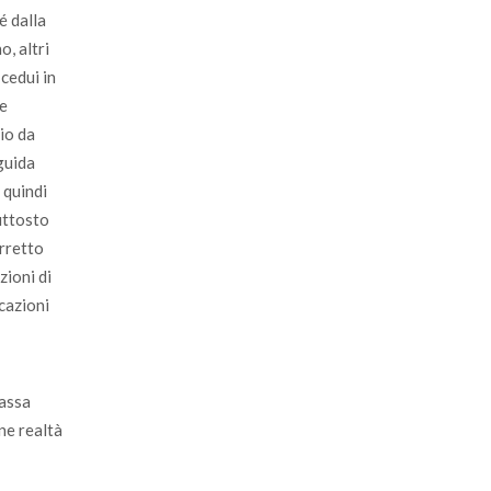
é dalla
o, altri
cedui in
le
rio da
guida
 quindi
uttosto
orretto
zioni di
cazioni
massa
ne realtà