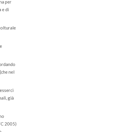
gna per
 e di
colturale
he
icordando
(che nel
 esserci
ali, già
ono
NFC 2005)
o