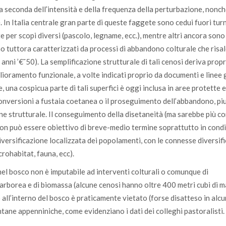
 seconda dell’intensità e della frequenza della perturbazione, nonch
. In Italia centrale gran parte di queste faggete sono cedui fuori turn
 per scopi diversi (pascolo, legname, ecc.), mentre altri ancora sono 
no tuttora caratterizzati da processi di abbandono colturale che risa
anni ’€˜50). La semplificazione strutturale di tali cenosi deriva prop
glioramento funzionale, a volte indicati proprio da documenti e linee 
 una cospicua parte di tali superfici è oggi inclusa in aree protette e
conversioni a fustaia coetanea o il proseguimento dell’abbandono, pi
one strutturale. Il conseguimento della disetaneità (ma sarebbe più c
 non può essere obiettivo di breve-medio termine soprattutto in condi
versificazione localizzata dei popolamenti, con le connesse diversifi
crohabitat, fauna, ecc).
nel bosco non è imputabile ad interventi colturali o comunque di
rborea e di biomassa (alcune cenosi hanno oltre 400 metri cubi di 
 all’interno del bosco è praticamente vietato (forse disatteso in alcu
ntane appenniniche, come evidenziano i dati dei colleghi pastoralisti.