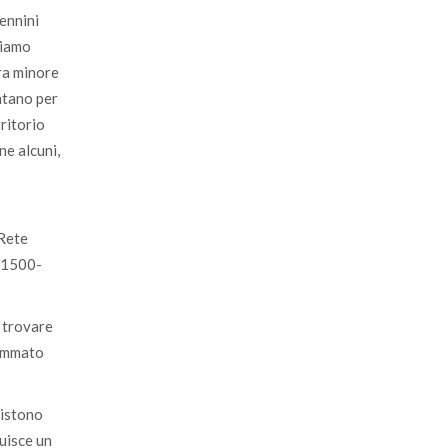
ennini
biamo
ura minore
ontano per
rritorio
ne alcuni,
 Rete
i 1500-
a trovare
sommato
sistono
uisce un