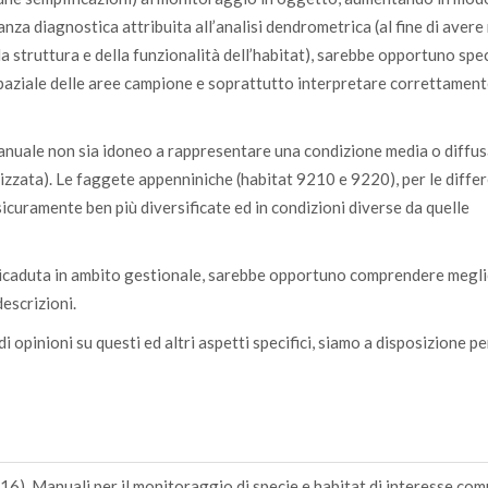
anza diagnostica attribuita all’analisi dendrometrica (al fine di avere
a struttura e della funzionalità dell’habitat), sarebbe opportuno spec
spaziale delle aree campione e soprattutto interpretare correttamente
manuale non sia idoneo a rappresentare una condizione media o diffus
izzata). Le faggete appenniniche (habitat 9210 e 9220), per le differ
curamente ben più diversificate ed in condizioni diverse da quelle
o ricaduta in ambito gestionale, sarebbe opportuno comprendere megl
descrizioni.
opinioni su questi ed altri aspetti specifici, siamo a disposizione per
016). Manuali per il monitoraggio di specie e habitat di interesse com