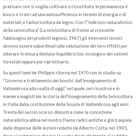
praticare ove si voglia coltivare o ricostituire in permanenza il
bosco e si miri ad una autosufficienza in termini di energia e di
materiali, e l’arboricoltura da legno. Con l’“indirizzo naturalistico
della selvicoltura” (La selvicoltura di fronte al crescente
fabbisogno dei prodotti legnosi, 1967) gli interventi tecnici
devono essere subordinati alla valutazione dei loro effetti per
alterare in misura limitata l’equilibrio bio-ecologico dei sistemi
forestali oppure per ripristinarlo.
Su questi temi de Philippis ritorna nel 1970 con lo studio su
“Governo e trattamento dei boschi: dall’insegnamento di
Vallombrosa alla realtà di oggi” nel quale, nel ricostruire in
maniera magistrale la storia dell’insegnamento della Selvicoltura
in Italia dalla costituzione della Scuola di Vallombrosa agli anni
Trenta del secolo scorso, dimostra come la concezione
naturalistica abbia nel nostro Paese radici antiche e già traspaia
dalle dispense delle lezioni redatte da Alberto Cotta, nel 1905,
dove si suggerisce che per la scelta del trattamento ci si debba