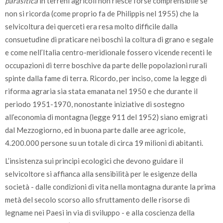
parasitica
in terreni agricoli non riesce forse comprensibile se
non si ricorda (come proprio fa de Philippis nel 1955) che la
selvicoltura dei querceti era resa molto difficile dalla
consuetudine di praticare nei boschi la coltura di grano e segale
e come nell’Italia centro-meridionale fossero vicende recenti le
occupazioni di terre boschive da parte delle popolazioni rurali
spinte dalla fame di terra. Ricordo, per inciso, come la legge di
riforma agraria sia stata emanata nel 1950 e che durante il
periodo 1951-1970, nonostante iniziative di sostegno
all’economia di montagna (legge 911 del 1952) siano emigrati
dal Mezzogiorno, ed in buona parte dalle aree agricole,
4.200.000 persone su un totale di circa 19 milioni di abitanti.
L’insistenza sui principi ecologici che devono guidare il
selvicoltore si affianca alla sensibilità per le esigenze della
società - dalle condizioni di vita nella montagna durante la prima
metà del secolo scorso allo sfruttamento delle risorse di
legname nei Paesi in via di sviluppo - e alla coscienza della