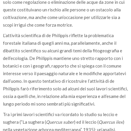
solo come regolazione o eliminazione delle acque da zone in cui
queste costituivano un rischio alle persone o un ostacolo alla
coltivazione, ma anche come un’occasione per utilizzarle sia a
scopi irrigui che come forza motrice.
L’attività scientifica di de Philippis riflette la problematica
forestale italiana di quegli anni ma, parallelamente, anche il
dibattito scientifico su alcuni grandi temi della fitogeografia e
dell’ecologia. De Philippis mantiene uno stretto rapporto con i
botanici e con i geografi, rapporto che si spiega con il comune
interesse verso il paesaggio naturale e le modifiche apportatevi
dall’uomo. In questo tentativo di ricostruire l’attività di de
Philippis farò riferimento solo ad alcuni dei suoi lavori scientifici,
ossia a quelli che, in relazione alla mia esperienza e all’esame del
lungo periodo mi sono sembrati più significativi.
Tra i primi lavori scientifici va ricordato lo studio su leccio e
sughera (“La sughera (
Quercus suber
) ed il leccio (
Quercus ilex
)
nella vegetazione arborea mediterranea”, 1935); un’analisi,