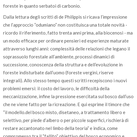
foreste in quanto serbatoi di carbonio.
Dalla lettura degli scritti di de Philippis si ricava l’impressione
che l’approccio “odumiano” non costituisca una totale novità -
ricordo il riferimento, fatto trenta anni prima, alla biocenosi - ma
un modo efficace per ordinare pensieri ed esperienze maturate
attraverso lunghi anni: complessità delle relazioni che legano il
soprassuolo forestale all’ambiente, processi dinamici di
successione, conoscenza della struttura e dell’evoluzione in
foreste indisturbate dall’uomo (foreste vergini, riserve
integrali). Allo stesso tempo questi scritti recepiscono i nuovi
problemi emersi: il costo del lavoro, le difficoltà della
meccanizzazione, infine la pressione esercitata sul bosco dall’uso
che ne viene fatto per la ricreazione. E qui esprime il timore che
“il modello.del bosco misto, disetaneo, a trattamento libero e
selettivo, per piede d’albero o per piccole superfici, rischierà di
restare accantonato nel limbo della teoria” e indica, come
compromesso tra il “fallito” obiettivo del bosco economico e