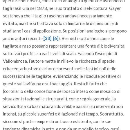
aperture nei boschi, con effetti analoghi a quelli che avrebbero i
tagli rasi! Già nel 1878, nel suo trattato di selvicoltura, Gayer
sosteneva che il taglio raso non andava necessariamente
evitato, ma che si trattava solo di limitarne le dimensioni e di
studiarne i casi di applicazione. Su posizioni analoghe si pongono
anche autori recenti (
[33]
,
[6]
). Bernetti sottolinea come le
tagliate a raso possano rappresentare una fonte di biodiversità
sotto vari profili e a vari livelli di scala. Facendo l’esempio di
Vallombrosa, l’autore mette in rilievo la ricchezza di specie
erbacee, arbustive e arboree presenti nelle fasi iniziali delle
successioni nelle tagliate, evidenziando le ricadute positive di
queste sull’avifauna e sul paesaggio. Resta il fatto che
(corollario della concezione del bosco inteso come mosaico di
situazioni stazionali e strutturali), come regola generale, la
selvicoltura su basi naturali dovrebbe basarsi su interventi non
intensi, su piccole superfici e dilazionati nel tempo. Soprattutto,
siccome si parte sempre da un bosco esistente, con le sue
tendenze dinamiche in atto, e non da un modello teorico, ogni