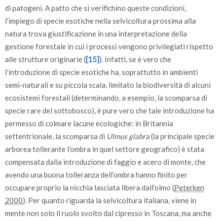
di patogeni. A patto che si verifichino queste condizioni,
l’impiego di specie esotiche nella selvicoltura prossima alla
natura trova giustificazione in una interpretazione della
gestione forestale in cui i processi vengono privilegiati rispetto
alle strutture originarie (
[15]
). Infatti, se è vero che
l’introduzione di specie esotiche ha, soprattutto in ambienti
semi-naturali e su piccola scala, limitato la biodiversità di alcuni
ecosistemi forestali (determinando, a esempio, la scomparsa di
specie rare del sottobosco), è pure vero che tale introduzione ha
permesso di colmare lacune ecologiche: in Britannia
settentrionale, la scomparsa di
Ulmus glabra
(la principale specie
arborea tollerante l’ombra in quel settore geografico) è stata
compensata dalla introduzione di faggio e acero di monte, che
avendo una buona tolleranza dell’ombra hanno finito per
occupare proprio la nicchia lasciata libera dall’olmo (
Peterken
2000
). Per quanto riguarda la selvicoltura italiana, viene in
mente non solo il ruolo svolto dal cipresso in Toscana, ma anche