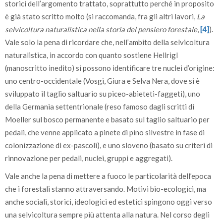
storici dell’argomento trattato, soprattutto perché in proposito
è già stato scritto molto (si raccomanda, fra gli altri lavori,
La
selvicoltura naturalistica nella storia del pensiero forestale
,
[4]
).
Vale solo la pena di ricordare che, nell’ambito della selvicoltura
naturalistica, in accordo con quanto sostiene Hellrigl
(manoscritto inedito) si possono identificare tre nuclei d’origine:
uno centro-occidentale (Vosgi, Giura e Selva Nera, dove si è
sviluppato il taglio saltuario su piceo-abieteti-faggeti), uno
della Germania settentrionale (reso famoso dagli scritti di
Moeller sul bosco permanente e basato sul taglio saltuario per
pedali, che venne applicato a pinete di pino silvestre in fase di
colonizzazione di ex-pascoli), e uno sloveno (basato su criteri di
rinnovazione per pedali, nuclei, gruppi e aggregati).
Vale anche la pena di mettere a fuoco le particolarità dell’epoca
che i forestali stanno attraversando. Motivi bio-ecologici, ma
anche sociali, storici, ideologici ed estetici spingono oggi verso
una selvicoltura sempre più attenta alla natura. Nel corso degli