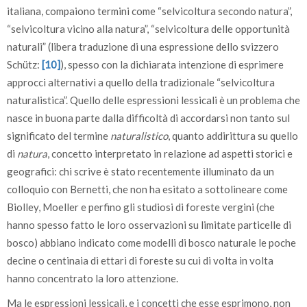
italiana, compaiono termini come “selvicoltura secondo natura”,
“selvicoltura vicino alla natura”, “selvicoltura delle opportunità
naturali” (libera traduzione di una espressione dello svizzero
Schütz:
[10]
), spesso con la dichiarata intenzione di esprimere
approcci alternativi a quello della tradizionale “selvicoltura
naturalistica”. Quello delle espressioni lessicali è un problema che
nasce in buona parte dalla difficoltà di accordarsi non tanto sul
significato del termine
naturalistico
, quanto addirittura su quello
di
natura
, concetto interpretato in relazione ad aspetti storici e
geografici: chi scrive è stato recentemente illuminato da un
colloquio con Bernetti, che non ha esitato a sottolineare come
Biolley, Moeller e perfino gli studiosi di foreste vergini (che
hanno spesso fatto le loro osservazioni su limitate particelle di
bosco) abbiano indicato come modelli di bosco naturale le poche
decine o centinaia di ettari di foreste su cui di volta in volta
hanno concentrato la loro attenzione.
Ma le espressioni lessicali, e i concetti che esse esprimono, non