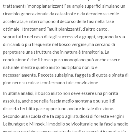
trattamenti “monoplanarizzanti” su ampie superfici simulano un
ricambio generazionale da catastrofe o da decadenza senile
accelerata, e interrompono il decorso delle fasi nella fase
ottimale; i trattamenti “multiplanizzanti”, d’altro canto,
soprattutto nel caso di tagli successivi a gruppi, seguono la via
di ricambio più frequente nel bosco vergine, ma cercano di
perpetuare una struttura che in natura è transitoria. La
conclusione è che il bosco puro monoplano può anche essere
naturale, mentre quello misto multiplano non lo è
necessariamente. Pecceta subalpina, faggeta di quota e pineta di
pino nero su calcari confermano tale convinzione.
In ultima analisi, il bosco misto non deve essere una priorità
assoluta, anche se nella fascia medio montana e su suoli di
discreta fertilità pare opportuno andare in tale direzione.
Secondo una scuola che fa capo agli studiosi di foreste vergini
Leibundgut e Mlinsek, il modello selvicolturale nella fascia medio
montana sarebbe rappresentato da tagli successivi irregolari (a