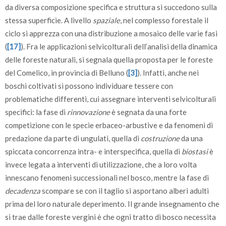
da diversa composizione specifica e struttura si succedono sulla
stessa superficie. A livello
spaziale
, nel complesso forestale il
ciclo si apprezza con una distribuzione a mosaico delle varie fasi
(
[17]
). Fra le applicazioni selvicolturali dell’analisi della dinamica
delle foreste naturali, si segnala quella proposta per le foreste
del Comelico, in provincia di Belluno (
[3]
). Infatti, anche nei
boschi coltivati si possono individuare tessere con
problematiche differenti, cui assegnare interventi selvicolturali
specifici: la fase di
rinnovazione
è segnata da una forte
competizione con le specie erbaceo-arbustive e da fenomeni di
predazione da parte di ungulati, quella di
costruzione
da una
spiccata concorrenza intra- e interspecifica, quella di
biostasi
è
invece legata a interventi di utilizzazione, che a loro volta
innescano fenomeni successionali nel bosco, mentre la fase di
decadenza
scompare se con il taglio si asportano alberi adulti
prima del loro naturale deperimento. Il grande insegnamento che
si trae dalle foreste vergini è che ogni tratto di bosco necessita