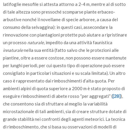
latifoglie mesofile si attesta attorno a 2-4 m, mentre al di sotto
di tale altezza sono pressoché scomparse piante erbaceo-
arbustive nonché il novellame di specie arboree, a causa del
consumo della selvaggina): in questi casi, assecondare la
rinnovazione con piantagioni protette può aiutare a ripristinare
un processo
naturale
, impedito da una attività faunistica
innaturale
nella sua entità (fatto salvo che le protezioni alle
piantine, oltre a essere costose, non possono essere mantenute
per lunghi periodi, per cui questo tipo di operazione può essere
consigliato in particolari situazioni e su scala limitata). Un altro
caso è rappresentato dai rimboschimenti d’alta quota. Per
ambienti alpini di quota superiore a 2000 m è stato proposto di
eseguire rimboschimenti di abete rosso “per aggregati” (
[28]
),
che consentono sia di sfruttare al meglio la variabilità
microstazionale di tali ambienti, sia di creare strutture dotate di
grande stabilità nei confronti degli agenti meteorici. La tecnica
di rimboschimento, che si basa su osservazioni di modelli di