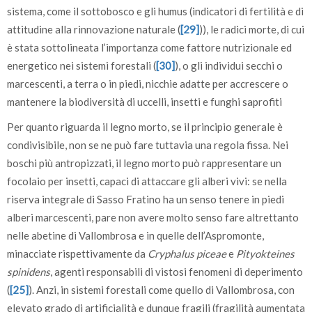
sistema, come il sottobosco e gli humus (indicatori di fertilità e di
attitudine alla rinnovazione naturale (
[29]
)), le radici morte, di cui
è stata sottolineata l’importanza come fattore nutrizionale ed
energetico nei sistemi forestali (
[30]
), o gli individui secchi o
marcescenti, a terra o in piedi, nicchie adatte per accrescere o
mantenere la biodiversità di uccelli, insetti e funghi saprofiti
Per quanto riguarda il legno morto, se il principio generale è
condivisibile, non se ne può fare tuttavia una regola fissa. Nei
boschi più antropizzati, il legno morto può rappresentare un
focolaio per insetti, capaci di attaccare gli alberi vivi: se nella
riserva integrale di Sasso Fratino ha un senso tenere in piedi
alberi marcescenti, pare non avere molto senso fare altrettanto
nelle abetine di Vallombrosa e in quelle dell’Aspromonte,
minacciate rispettivamente da
Cryphalus piceae
e
Pityokteines
spinidens
, agenti responsabili di vistosi fenomeni di deperimento
(
[25]
). Anzi, in sistemi forestali come quello di Vallombrosa, con
elevato grado di artificialità e dunque fragili (fragilità aumentata