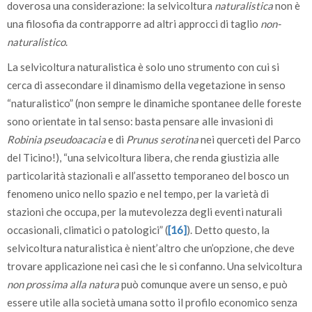
doverosa una considerazione: la selvicoltura
naturalistica
non è
una filosofia da contrapporre ad altri approcci di taglio
non-
naturalistico
.
La selvicoltura naturalistica è solo uno strumento con cui si
cerca di assecondare il dinamismo della vegetazione in senso
“naturalistico” (non sempre le dinamiche spontanee delle foreste
sono orientate in tal senso: basta pensare alle invasioni di
Robinia pseudoacacia
e di
Prunus serotina
nei querceti del Parco
del Ticino!), “una selvicoltura libera, che renda giustizia alle
particolarità stazionali e all’assetto temporaneo del bosco un
fenomeno unico nello spazio e nel tempo, per la varietà di
stazioni che occupa, per la mutevolezza degli eventi naturali
occasionali, climatici o patologici” (
[16]
). Detto questo, la
selvicoltura naturalistica è nient’altro che un’opzione, che deve
trovare applicazione nei casi che le si confanno. Una selvicoltura
non prossima alla natura
può comunque avere un senso, e può
essere utile alla società umana sotto il profilo economico senza