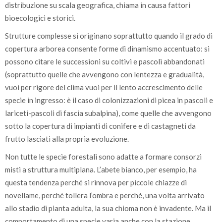
distribuzione su scala geografica, chiama in causa fattori
bioecologici e storici.
Strutture complesse si originano soprattutto quando il grado di
copertura arborea consente forme di dinamismo accentuato: si
possono citare le successioni su coltivi e pascoli abbandonati
(soprattutto quelle che avvengono con lentezza e gradualità,
vuoi per rigore del clima vuoi per il lento accrescimento delle
specie in ingresso: è il caso di colonizzazioni di picea in pascoli e
lariceti-pascoli di fascia subalpina), come quelle che avvengono
sotto la copertura di impianti di conifere e di castagneti da
frutto lasciati alla propria evoluzione.
Non tutte le specie forestali sono adatte a formare consorzi
misti a struttura multiplana. L’abete bianco, per esempio, ha
questa tendenza perché si rinnova per piccole chiazze di
novellame, perché tollera l’ombra e perché, una volta arrivato
allo stadio di pianta adulta, la sua chioma non è invadente. Ma il
comportamento di una specie varia anche con la stazione.