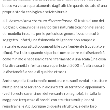
bosco va visto separatamente dagli altri, in quanto dotato di una
propria storia ecologica e selvicolturale.
4. Il
bosco misto a struttura disetaneiforme
. Si tratta di uno dei
luoghi più comuni della selvicoltura naturalistica: non nel senso
del modello in se, ma per le pericolose generalizzazioni cui è
soggetto. Infatti, una fisionomia del genere non sempre è
naturale e, soprattutto, compatibile con l’ambiente (substrato e
clima). Fra l’altro, quando si parla di mescolanze e di disetaneità,
come minimo è necessario fare riferimento a una scala (una cosa
2
è la disetaneità riferita a una superficie di 2000 m
, altra cosa è
la disetaneità a scala di qualche ettaro).
Anche se, nella fascia medio montana e su suoli evoluti, strutture
multiplane si osservano in alcuni tratti di territorio appenninico
(vedi foreste casentinesi del versante romagnolo), in Italia la
maggiore frequenza di boschi con struttura multiplana si
registra nelle Alpi.L’origine di queste strutture, e della loro