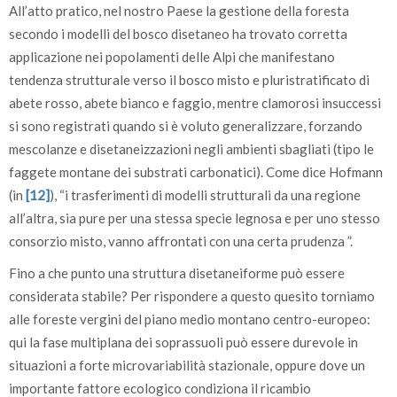
All’atto pratico, nel nostro Paese la gestione della foresta
secondo i modelli del bosco disetaneo ha trovato corretta
applicazione nei popolamenti delle Alpi che manifestano
tendenza strutturale verso il bosco misto e pluristratificato di
abete rosso, abete bianco e faggio, mentre clamorosi insuccessi
si sono registrati quando si è voluto generalizzare, forzando
mescolanze e disetaneizzazioni negli ambienti sbagliati (tipo le
faggete montane dei substrati carbonatici). Come dice Hofmann
(in
[12]
), “i trasferimenti di modelli strutturali da una regione
all’altra, sia pure per una stessa specie legnosa e per uno stesso
consorzio misto, vanno affrontati con una certa prudenza ”.
Fino a che punto una struttura disetaneiforme può essere
considerata stabile? Per rispondere a questo quesito torniamo
alle foreste vergini del piano medio montano centro-europeo:
qui la fase multiplana dei soprassuoli può essere durevole in
situazioni a forte microvariabilità stazionale, oppure dove un
importante fattore ecologico condiziona il ricambio