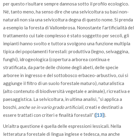
per questo risultare sempre dannosa sotto il profilo ecologico.
Né, tanto meno, ha senso dire che una selvicoltura su basi non-
naturali non sia una selvicoltura degna di questo nome. Si prenda
a esempio la foresta di Vallombrosa. Nonostante l’artificialità del
trattamento cui tale complesso è stato soggetto per secoli, gli
impianti hanno svolto e tuttora svolgono una funzione multipla
tipica dei popolamenti forestali: produttiva (legno, selvaggina,
funghi), idrogeologica (copertura arborea continua e
stratificata, da parte delle chiome degli abeti, delle specie
arboree in ingresso e del sottobosco erbaceo-arbustivo, cui si
aggiunge il filtro di un suolo forestale maturo), naturalistica
(alto contenuto di biodiversità vegetale e animale), ricreativa e
paesaggistica. La selvicoltura, in ultima analisi, “si applica a
boschi,
anche se in vario grado artificiali
, creati e destinati a
essere trattati con criteri e finalità forestali” (
[13]
).
Un’altra questione è quella delle espressioni lessicali. Nella
letteratura forestale di lingua inglese e tedesca, ma anche