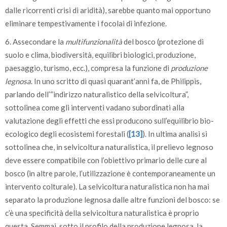
dalle ricorrenti crisi di aridità), sarebbe quanto mai opportuno
eliminare tempestivamente i focolai di infezione.
6. Assecondare la
multifunzionalità
del bosco (protezione di
suolo e clima, biodiversità, equilibri biologici, produzione,
paesaggio, turismo, ecc.), compresa la funzione di
produzione
legnosa
. In uno scritto di quasi quarant’anni fa, de Philippis,
parlando dell’“indirizzo naturalistico della selvicoltura”,
sottolinea come gli interventi vadano subordinati alla
valutazione degli effetti che essi producono sull’equilibrio bio-
ecologico degli ecosistemi forestali (
[13]
). In ultima analisi si
sottolinea che, in selvicoltura naturalistica, il prelievo legnoso
deve essere compatibile con l’obiettivo primario delle cure al
bosco (in altre parole, l’utilizzazione è contemporaneamente un
intervento colturale). La selvicoltura naturalistica non ha mai
separato la produzione legnosa dalle altre funzioni del bosco: se
c’è una specificità della selvicoltura naturalistica è proprio
questa. Semmai, sotto il profilo della produzione legnosa, la