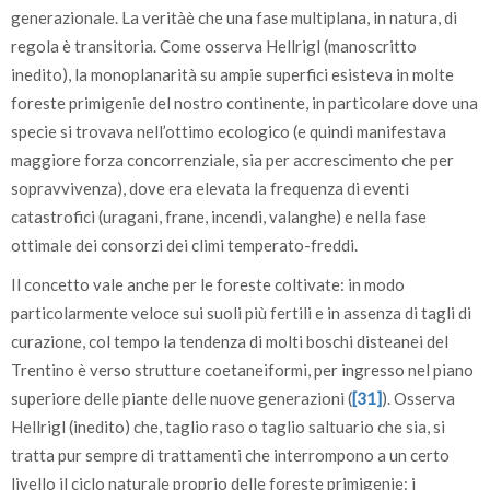
generazionale. La veritàè che una fase multiplana, in natura, di
regola è transitoria. Come osserva Hellrigl (manoscritto
inedito), la monoplanarità su ampie superfici esisteva in molte
foreste primigenie del nostro continente, in particolare dove una
specie si trovava nell’ottimo ecologico (e quindi manifestava
maggiore forza concorrenziale, sia per accrescimento che per
sopravvivenza), dove era elevata la frequenza di eventi
catastrofici (uragani, frane, incendi, valanghe) e nella fase
ottimale dei consorzi dei climi temperato-freddi.
Il concetto vale anche per le foreste coltivate: in modo
particolarmente veloce sui suoli più fertili e in assenza di tagli di
curazione, col tempo la tendenza di molti boschi disteanei del
Trentino è verso strutture coetaneiformi, per ingresso nel piano
superiore delle piante delle nuove generazioni (
[31]
). Osserva
Hellrigl (inedito) che, taglio raso o taglio saltuario che sia, si
tratta pur sempre di trattamenti che interrompono a un certo
livello il ciclo naturale proprio delle foreste primigenie: i