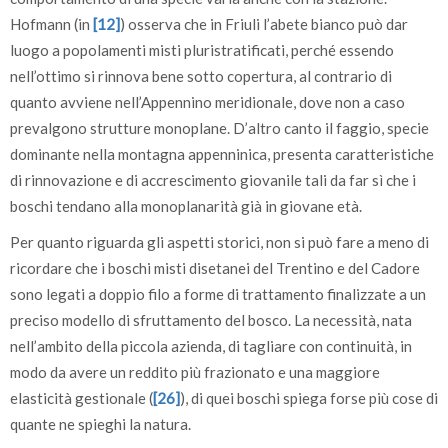
Hofmann (in
[12]
) osserva che in Friuli l’abete bianco può dar
luogo a popolamenti misti pluristratificati, perché essendo
nell’ottimo si rinnova bene sotto copertura, al contrario di
quanto avviene nell’Appennino meridionale, dove non a caso
prevalgono strutture monoplane. D’altro canto il faggio, specie
dominante nella montagna appenninica, presenta caratteristiche
di rinnovazione e di accrescimento giovanile tali da far sì che i
boschi tendano alla monoplanarità già in giovane età.
Per quanto riguarda gli aspetti storici, non si può fare a meno di
ricordare che i boschi misti disetanei del Trentino e del Cadore
sono legati a doppio filo a forme di trattamento finalizzate a un
preciso modello di sfruttamento del bosco. La necessità, nata
nell’ambito della piccola azienda, di tagliare con continuità, in
modo da avere un reddito più frazionato e una maggiore
elasticità gestionale (
[26]
), di quei boschi spiega forse più cose di
quante ne spieghi la natura.