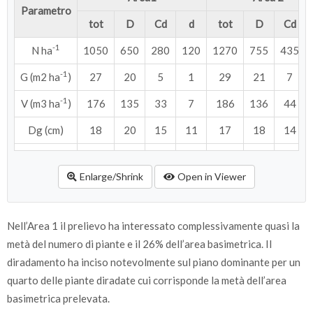
Parametro
tot
D
Cd
d
tot
D
Cd
-1
N ha
1050
650
280
120
1270
755
435
-1
G (m2 ha
)
27
20
5
1
29
21
7
-1
V (m3 ha
)
176
135
33
7
186
136
44
Dg (cm)
18
20
15
11
17
18
14
Hm (m)
12
13
12
10
12
13
11
Enlarge/Shrink
Open in Viewer
Nell’Area 1 il prelievo ha interessato complessivamente quasi la
metà del numero di piante e il 26% dell’area basimetrica. Il
diradamento ha inciso notevolmente sul piano dominante per un
quarto delle piante diradate cui corrisponde la metà dell’area
basimetrica prelevata.