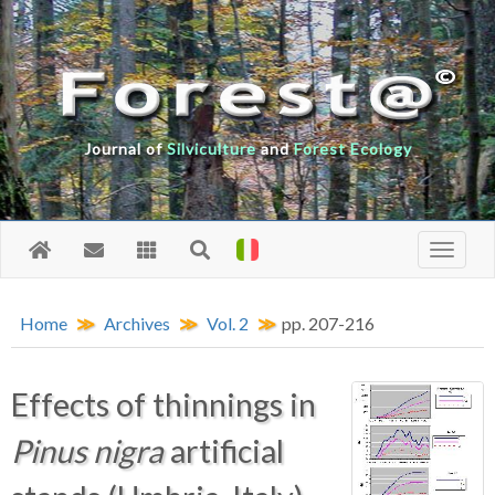
Journal of
Silviculture
and
Forest Ecology
Home
Archives
Vol. 2
pp. 207-216
Effects of thinnings in
Pinus nigra
artificial