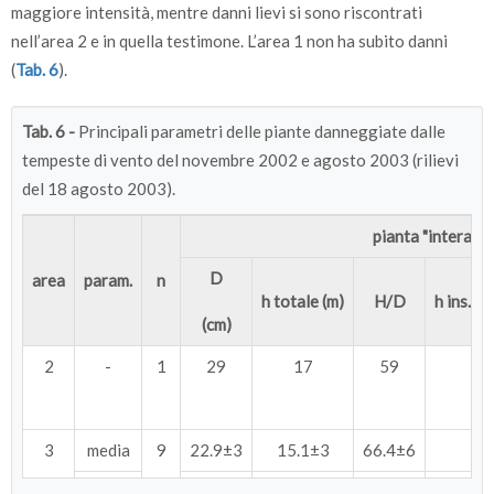
maggiore intensità, mentre danni lievi si sono riscontrati
nell’area 2 e in quella testimone. L’area 1 non ha subito danni
(
Tab. 6
).
Tab. 6 -
Principali parametri delle piante danneggiate dalle
tempeste di vento del novembre 2002 e agosto 2003 (rilievi
del 18 agosto 2003).
pianta "intera"
D
area
param.
n
h totale (m)
H/D
h ins. c
(cm)
2
-
1
29
17
59
3
media
9
22.9±3
15.1±3
66.4±6
9.
range
28÷17
17.7÷13.6
77÷58
11.8