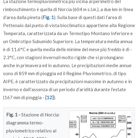
La stazione termopluviometrica più vicina al perimetro del
rimboschimento è quella di Norcia (604 m s.l.m.), a due km in linea
d’area dalla pineta (
Fig. 1
). Sulla base di questi dati l’area di
Pettenaio dal punto di vista bioclimatico appartiene alla Regione
Temperata, caratterizzata da un Termotipo Montano Inferiore e
un Ombrotipo Subumido Superiore. La temperatura media annua
è di 11.6°C e quella media delle minime del mese più freddo è di -
2.3°C, con stagioni invernali molto rigide che si prolungano
anche in primavera ed in autunno. Le precipitazioni medie annue
sono di 859 mm di pioggia ed il Regime Pluviometrico, di tipo
AIPE, è caratterizzato da precipitazioni massime in autunno e in
inverno e dall’assenza di un periodo d’aridità durante l’estate
(167 mm di pioggia -
[12]
).
Fig. 1 -
Stazione di Norcia:
diagramma termo-
pluviometrico relativo al