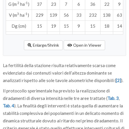
2
-1
G (m
ha
)
37
23
7
6
36
22
9
3
-1
V (m
ha
)
229
139
56
33
232
138
63
Dg (cm)
15
19
15
9
15
18
14
Hm (m)
12
13
12
9
12
13
11
Enlarge/Shrink
Open in Viewer
Hd (m)
14
14
La fertilità della stazione risulta relativamente scarsa come
evidenziato dai contenuti valori dell’altezza dominante se
analizzati rispetto alle sole tavole alsometriche disponibili (
[2]
).
Il protocollo sperimentale ha previsto la realizzazione di
diradamenti di diversa intensità nelle tre aree trattate (
Tab. 3
,
Tab. 4
). La finalità degli interventi è stata quella di aumentare la
stabilità complessiva dei popolamenti in un delicato momento di
dinamica strutturale dovuto al ritardo nel primo diradamento. Il
criterio generale è stato quello effettuare interventi colturali di