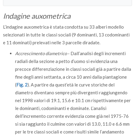
Media
1267
35
1
19
Indagine auxometrica
Errore standard
178
1
0
0
L’indagine auxometrica è stata condotta su 33 alberi modello
selezionati in tutte le classi sociali (9 dominanti, 13 codominanti
e 11 dominati) prelevati nelle 3 parcelle diradate.
Accrescimento diametrico
- Dall’analisi degli incrementi
radiali della sezione a petto d’uomo si evidenzia una
precoce differenziazione in classi sociali già a partire dalla
fine degli anni settanta, a circa 10 anni dalla piantagione
(
Fig. 2
). A partire da quest’età le curve storiche del
diametro diventano sempre più divergenti raggiungendo
nel 1998 valori di 19.1, 15.6 e 10.1 cm rispettivamente per
le dominanti, codominanti e dominate. L’analisi
dell’incremento corrente evidenzia come già nel 1975-76
si sia raggiunto il culmine con valori di 13.0, 11.0 e 6.6 mm
per le tre classi sociali e come risulti simile l’andamento