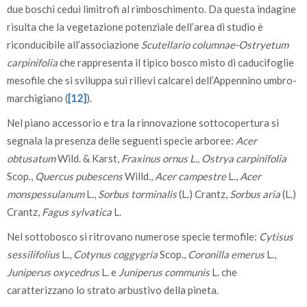
due boschi cedui limitrofi al rimboschimento. Da questa indagine
risulta che la vegetazione potenziale dell’area di studio è
riconducibile all’associazione
Scutellario columnae-Ostryetum
carpinifolia
che rappresenta il tipico bosco misto di caducifoglie
mesofile che si sviluppa sui rilievi calcarei dell’Appennino umbro-
marchigiano (
[12]
).
Nel piano accessorio e tra la rinnovazione sottocopertura si
segnala la presenza delle seguenti specie arboree:
Acer
obtusatum
Wild. & Karst,
Fraxinus ornus L., Ostrya carpinifolia
Scop.,
Quercus pubescens
Willd.,
Acer campestre
L.,
Acer
monspessulanum
L.,
Sorbus torminalis
(L.) Crantz,
Sorbus aria
(L.)
Crantz,
Fagus sylvatica
L.
Nel sottobosco si ritrovano numerose specie termofile:
Cytisus
sessilifolius
L.,
Cotynus coggygria
Scop.,
Coronilla emerus
L.,
Juniperus oxycedrus
L. e
Juniperus communis
L. che
caratterizzano lo strato arbustivo della pineta.