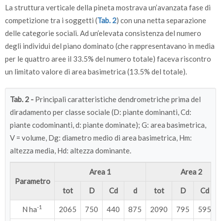
La struttura verticale della pineta mostrava un’avanzata fase di
competizione tra i soggetti (
Tab. 2
) con una netta separazione
delle categorie sociali. Ad un’elevata consistenza del numero
degli individui del piano dominato (che rappresentavano in media
per le quattro aree il 33.5% del numero totale) faceva riscontro
un limitato valore di area basimetrica (13.5% del totale).
Tab. 2 -
Principali caratteristiche dendrometriche prima del
diradamento per classe sociale (D: piante dominanti, Cd:
piante codominanti, d: piante dominate); G: area basimetrica,
V = volume, Dg: diametro medio di area basimetrica, Hm:
altezza media, Hd: altezza dominante.
Area 1
Area 2
Parametro
tot
D
Cd
d
tot
D
Cd
-1
N ha
2065
750
440
875
2090
795
595