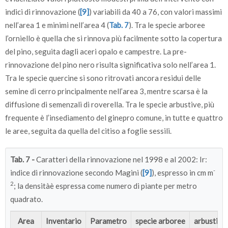
indici di rinnovazione (
[9]
) variabili da 40 a 76, con valori massimi
nell’area 1 e minimi nell’area 4 (
Tab. 7
). Tra le specie arboree
l’orniello è quella che si rinnova più facilmente sotto la copertura
del pino, seguita dagli aceri opalo e campestre. La pre-
rinnovazione del pino nero risulta significativa solo nell’area 1.
Tra le specie quercine si sono ritrovati ancora residui delle
semine di cerro principalmente nell’area 3, mentre scarsa è la
diffusione di semenzali di roverella. Tra le specie arbustive, più
frequente è l’insediamento del ginepro comune, in tutte e quattro
le aree, seguita da quella del citiso a foglie sessili.
Tab. 7 -
Caratteri della rinnovazione nel 1998 e al 2002: Ir:
-
indice di rinnovazione secondo Magini (
[9]
), espresso in cm m
2
; la densitàè espressa come numero di piante per metro
quadrato.
Area
Inventario
Parametro
specie arboree
arbusti