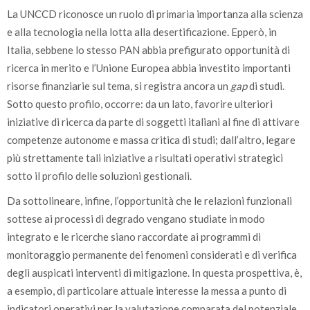
La UNCCD riconosce un ruolo di primaria importanza alla scienza
e alla tecnologia nella lotta alla desertificazione. Epperò, in
Italia, sebbene lo stesso PAN abbia prefigurato opportunità di
ricerca in merito e l’Unione Europea abbia investito importanti
risorse finanziarie sul tema, si registra ancora un
gap
di studi.
Sotto questo profilo, occorre: da un lato, favorire ulteriori
iniziative di ricerca da parte di soggetti italiani al fine di attivare
competenze autonome e massa critica di studi; dall’altro, legare
più strettamente tali iniziative a risultati operativi strategici
sotto il profilo delle soluzioni gestionali.
Da sottolineare, infine, l’opportunità che le relazioni funzionali
sottese ai processi di degrado vengano studiate in modo
integrato e le ricerche siano raccordate ai programmi di
monitoraggio permanente dei fenomeni considerati e di verifica
degli auspicati interventi di mitigazione. In questa prospettiva, è,
a esempio, di particolare attuale interesse la messa a punto di
indicatori operativi per la valutazione comparata del potenziale