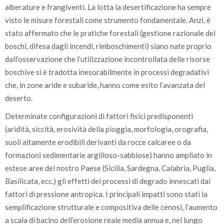
alberature e frangiventi. La lotta la desertificazione ha sempre
visto le misure forestali come strumento fondamentale. Anzi, è
stato affermato che le pratiche forestali (gestione razionale dei
boschi, difesa dagli incendi, rimboschimenti) siano nate proprio
dall’osservazione che l’utilizzazione incontrollata delle risorse
boschive si è tradotta inesorabilmente in processi degradativi
che, in zone aride e subaride, hanno come esito l’avanzata del
deserto.
Determinate configurazioni di fattori fisici predisponenti
(aridità, siccità, erosività della pioggia, morfologia, orografia,
suoli altamente erodibili derivanti da rocce calcaree o da
formazioni sedimentarie argilloso-sabbiose) hanno ampliato in
estese aree del nostro Paese (Sicilia, Sardegna, Calabria, Puglia,
Basilicata, ecc.) gli effetti dei processi di degrado innescati dai
fattori di pressione antropica. I principali impatti sono stati la
semplificazione strutturale e compositiva delle cenosi, l’aumento
a scala di bacino dell’erosione reale media annua e, nel lungo