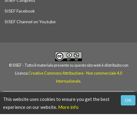
SISEF Congress
SISEF Facebook
SISEF Channel on Youtube
© SISEF - Tutto il materiale presente su questo sito web è distribuito con
Licenza
Creative Commons Attribuzione - Non commerciale 4.0
Internazionale
.
This website uses cookies to ensure you get the best
OK
© 2004-2019 SISEF
experience on our website.
More info
Direttore Responsabile:
Marco Borghetti
(UNIBAS, Italy)
Web Manager:
Gabriele Bucci
(IBBR-FI/CNR, Italy)
Reg. Trib. PR no. 16/2004 - ISSN 1824-0119