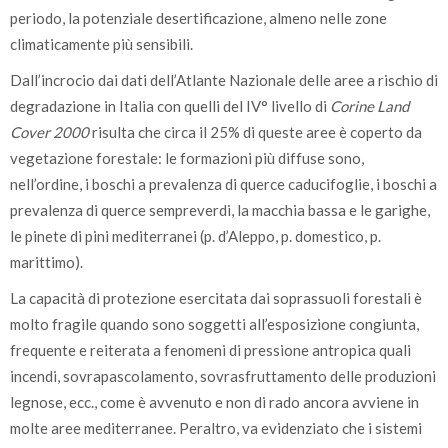
periodo, la potenziale desertificazione, almeno nelle zone
climaticamente più sensibili.
Dall’incrocio dai dati dell’Atlante Nazionale delle aree a rischio di
degradazione in Italia con quelli del IV° livello di
Corine Land
Cover 2000
risulta che circa il 25% di queste aree è coperto da
vegetazione forestale: le formazioni più diffuse sono,
nell’ordine, i boschi a prevalenza di querce caducifoglie, i boschi a
prevalenza di querce sempreverdi, la macchia bassa e le garighe,
le pinete di pini mediterranei (p. d’Aleppo, p. domestico, p.
marittimo).
La capacità di protezione esercitata dai soprassuoli forestali è
molto fragile quando sono soggetti all’esposizione congiunta,
frequente e reiterata a fenomeni di pressione antropica quali
incendi, sovrapascolamento, sovrasfruttamento delle produzioni
legnose, ecc., come è avvenuto e non di rado ancora avviene in
molte aree mediterranee. Peraltro, va evidenziato che i sistemi