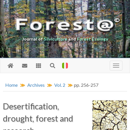
Journal of
Silviculture
and
Forest Ecology
Home
Archives
Vol. 2
pp. 256-257
Desertification,
drought, forest and