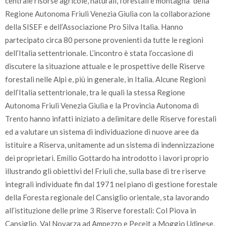
centrale risorse agricole, naturali, forestali e montagna” della
Regione Autonoma Friuli Venezia Giulia con la collaborazione
della SISEF e dell’Associazione Pro Silva Italia. Hanno
partecipato circa 80 persone provenienti da tutte le regioni
dell’Italia settentrionale. L’incontro è stata l’occasione di
discutere la situazione attuale e le prospettive delle Riserve
forestali nelle Alpi e, più in generale, in Italia. Alcune Regioni
dell’Italia settentrionale, tra le quali la stessa Regione
Autonoma Friuli Venezia Giulia e la Provincia Autonoma di
Trento hanno infatti iniziato a delimitare delle Riserve forestali
ed a valutare un sistema di individuazione di nuove aree da
istituire a Riserva, unitamente ad un sistema di indennizzazione
dei proprietari. Emilio Gottardo ha introdotto i lavori proprio
illustrando gli obiettivi del Friuli che, sulla base di tre riserve
integrali individuate fin dal 1971 nel piano di gestione forestale
della Foresta regionale del Cansiglio orientale, sta lavorando
all’istituzione delle prime 3 Riserve forestali: Col Piova in
Cansiglio, Val Novarza ad Ampezzo e Peceit a Moggio Udinese.