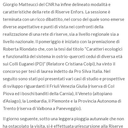
Giorgio Matteucci del CNR ha infine delineato modalità e
caratteristiche della rete di Riserve Enfors. La sessione è
terminata con un ricco dibattito, nel corso del quale sono emerse
diverse aspettative e punti di vista nei confronti della
realizzazione di una rete di riserve, sia a livello regionale sia a
livello nazionale. Il pomeriggio è iniziato con la premiazione di
Roberta Riondato che, con la tesi dal titolo “Caratteri ecologici
e funzionalità del sistema in ostrio-querceti cedui di diversa età
sui Colli Euganei (PD)” (Relatore Cristiana Colpi), ha vinto il
concorso per tesi di laurea indetto da Pro Silva Italia. Nel
seguito sono stati poi presentati vari casi di studio e prospettive
di sviluppo riguardanti il Friuli Venezia Giulia (riserva di Col
Piova ed i boschi banditi della Carnia), il Veneto (altopiano
d’Asiago), la Lombardia, il Piemonte e la Provincia Autonoma di
Trento (riserva di Valbona a Paneveggio).
Il giorno seguente, sotto una leggera pioggia autunnale che non
ha ostacolato la visita, si è effettuata un’escursione alla Riserve