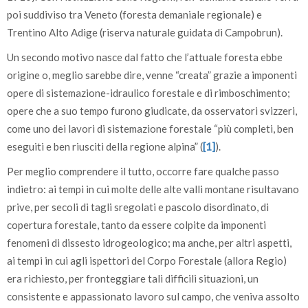
poi suddiviso tra Veneto (foresta demaniale regionale) e
Trentino Alto Adige (riserva naturale guidata di Campobrun).
Un secondo motivo nasce dal fatto che l’attuale foresta ebbe
origine o, meglio sarebbe dire, venne “creata” grazie a imponenti
opere di sistemazione-idraulico forestale e di rimboschimento;
opere che a suo tempo furono giudicate, da osservatori svizzeri,
come uno dei lavori di sistemazione forestale “più completi, ben
eseguiti e ben riusciti della regione alpina” (
[1]
).
Per meglio comprendere il tutto, occorre fare qualche passo
indietro: ai tempi in cui molte delle alte valli montane risultavano
prive, per secoli di tagli sregolati e pascolo disordinato, di
copertura forestale, tanto da essere colpite da imponenti
fenomeni di dissesto idrogeologico; ma anche, per altri aspetti,
ai tempi in cui agli ispettori del Corpo Forestale (allora Regio)
era richiesto, per fronteggiare tali difficili situazioni, un
consistente e appassionato lavoro sul campo, che veniva assolto