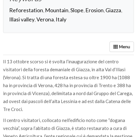
Reforestation
Mountain
Slope
Erosion
Giazza
,
,
,
,
,
Illasi valley
Verona
Italy
,
,
Il 13 ottobre scorso si è svolta l’inaugurazione del centro
visitatori della foresta demaniale di Giazza, in alta Val d’Illasi
(Verona). Si tratta di una foresta estesa su oltre 1900 ha (1088
ha in provincia di Verona, 428 ha in provincia di Trento e 388 ha
in provincia di Vicenza), delimitata a nord dal Gruppo del Carega,
ad ovest dai pascoli dell’alta Lessinia e ad est dalla Catena delle
Tre Croci.
Il centro visitatori, collocato nell’edificio noto come “dogana
vecchia”, sopra l’abitato di Giazza, è stato restaurato a cura di
Veneto Agricoltura, l’ente regionale cui è demandata la gestione