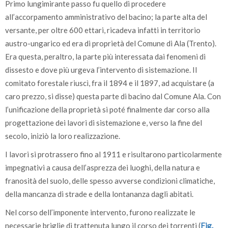
Primo lungimirante passo fu quello di procedere
all’accorpamento amministrativo del bacino; la parte alta del
versante, per oltre 600 ettari, ricadeva infatti in territorio
austro-ungarico ed era di proprietà del Comune di Ala (Trento).
Era questa, peraltro, la parte più interessata dai fenomeni di
dissesto e dove più urgeva l’intervento di sistemazione. Il
comitato forestale riuscì, fra il 1894 e il 1897, ad acquistare (a
caro prezzo, si disse) questa parte di bacino dal Comune Ala. Con
l’unificazione della proprietà si poté finalmente dar corso alla
progettazione dei lavori di sistemazione e, verso la fine del
secolo, iniziò la loro realizzazione.
I lavori si protrassero fino al 1911 e risultarono particolarmente
impegnativi a causa dell’asprezza dei luoghi, della natura e
franosità del suolo, delle spesso avverse condizioni climatiche,
della mancanza di strade e della lontananza dagli abitati.
Nel corso dell’imponente intervento, furono realizzate le
necessarie briglie di trattenuta lungo il corso dei torrenti (
Fig.