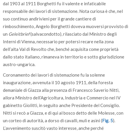
dal 1903 al 1911 Borghetti fu il valente e infaticabile
responsabile dei lavori di sistemazione. Nota curiosa è che, nel
suo continuo andirivieni per il grande cantiere di
rimboschimento, Angelo Borghetti doveva muoversi provvisto di
un
Geleitbrief
(salvacondotto), rilasciato dal Ministro degli
Interni di Vienna, necessario per potersi recare nella zona
dell’alta Val di Revolto che, benché acquisita come proprietà
dallo stato italiano, rimaneva in territorio e sotto giurisdizione
austro-ungarica.
Coronamento dei lavori di sistemazione fu la solenne
inaugurazione, avvenuta il 10 agosto 1911, della foresta
demaniale di Giazza alla presenza di Francesco Saverio Nitti,
allora Ministro dell’Agricoltura, Industria e Commercio nel IV
gabinetto Giolitti, in seguito anche Presidente del Consiglio.
Nitti si recò a Giazza, e di qui al bosco detto delle Molesse, con
un corteo di autorità, a dorso di cavalli, muli e asini (
Fig. 5
).
L’avvenimento suscitò vasto interesse, anche perché