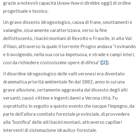
grazie a notevoli capacità (
know-how
si direbbe oggi) di ordine
progettuale e tecnico.
Un grave dissesto idrogeologico, causa di frane, smottamenti e
valanghe, sicuramente caratterizzava, verso la fine
dell’ottocento, i bacini montani di Revolto e Fraselle, in alta Val
d’Illasi, attraverso la quale il torrente Progno andava “rovinando
e travolgendo, nella sua corsa impetuosa, e strade e campi interi,
così da richiedere costosissime opere di difesa” (
[2]
).
Il disordine idrogeologico delle valli veronesi era diventato
drammatica priorità ambientale fin dal 1882, anno in cui una
grave alluvione, certamente aggravata dal dissesto degli alti
versanti, causò vittime e ingenti danni a Verona città. Fu
soprattutto in seguito a questo evento che nacque l’impegno, da
parte dell’allora comitato forestale provinciale, di provvedere
alla “bonifica” delle alti bacini montani, attraverso capillari
interventi di sistemazione idraulico-forestale.