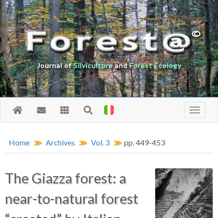
Journal of
Silviculture
and
Forest Ecology
Home
Archives
Vol. 3
pp. 449-453
The Giazza forest: a
near-to-natural forest