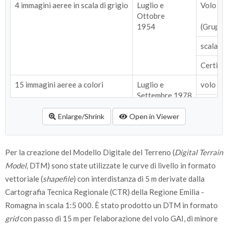
4 immagini aeree in scala di grigio
Luglio e
Volo GA
Ottobre
1954
(Gruppo
scala m
Certific
15 immagini aeree a colori
Luglio e
volo RE
Settembre 1978
scala m
Enlarge/Shrink
Open in Viewer
Certific
6 ortofoto a colori
1998-99
volo IT
Per la creazione del Modello Digitale del Terreno (
Digital Terrain
scala m
Model,
DTM) sono state utilizzate le curve di livello in formato
vettoriale (
shapefile
) con interdistanza di 5 m derivate dalla
Formato
Cartografia Tecnica Regionale (CTR) della Regione Emilia -
Romagna in scala 1:5 000. È stato prodotto un DTM in formato
grid
con passo di 15 m per l’elaborazione del volo GAI, di minore