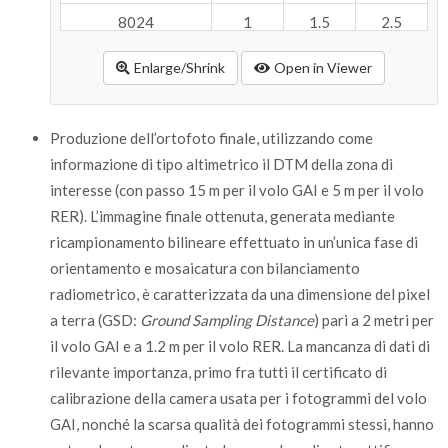
8024
1
1.5
2.5
8026
2.4
2.2
6.2
Enlarge/Shrink
Open in Viewer
8027
1.3
1.7
3.1
8054
5
2.5
4.7
Produzione dell’ortofoto finale, utilizzando come
informazione di tipo altimetrico il DTM della zona di
8056
1.8
1.8
2.8
interesse (con passo 15 m per il volo GAI e 5 m per il volo
8060
0.8
1
1.3
RER). L’immagine finale ottenuta, generata mediante
ricampionamento bilineare effettuato in un’unica fase di
8091
2
1.8
5
orientamento e mosaicatura con bilanciamento
8093
0.7
0.4
1.3
radiometrico, è caratterizzata da una dimensione del pixel
a terra (GSD:
Ground Sampling Distance
) pari a 2 metri per
8094
1
1.1
2.9
il volo GAI e a 1.2 m per il volo RER. La mancanza di dati di
8096
1.5
0.7
3.3
rilevante importanza, primo fra tutti il certificato di
calibrazione della camera usata per i fotogrammi del volo
8098
2.8
2.6
6.9
GAI, nonché la scarsa qualità dei fotogrammi stessi, hanno