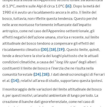
di 1.3°C, mentre sulle Alpi di circa 1.0°C (
[6]
). Dopo la metà del
1980 si è avuto un riscaldamento ancora in atto. Il limite del
bosco, tuttavia, non riflette questa tendenza. Questo perché
nelle aree montuose fortemente influenzate dall’impatto
antropico, come nel caso dell’Appennino settentrionale, gli
effetti negativi dell’azione umana, storica e recente, sul limite
altitudinale del bosco tendono a compensare gli effetti del
riscaldamento climatico (
[30]
,
[18]
,
[19]
). Questo limite, quindi,
tende a descrivere la storia dei luoghi piuttosto che le attuali
condizioni climatiche, a causa del “
long life span
” degli alberi
costituenti il limite del bosco e l’inerzia che ne risulta nella
comunità forestale (
[24]
,
[18]
). I dati dendrocronologici di Ferrari
et al. (
[14]
), relativi all’area di studio, supportano questa ipotesi.
Il monitoraggio delle variazioni del limite altitudinale del bosco
è, per questi motivi, un’analisi ambientale di lungo periodo. La
creazione di banche dati georeferenziate, come nel caso di