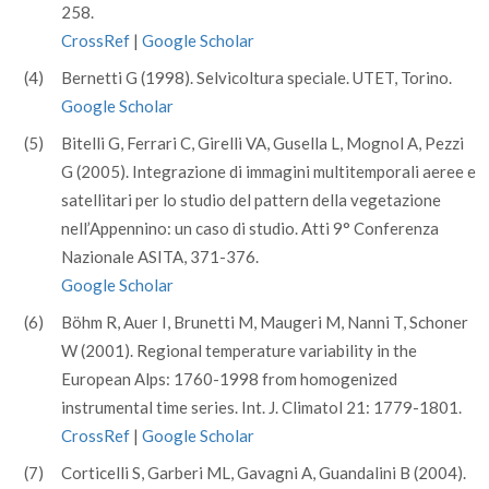
258.
CrossRef
|
Google Scholar
(4)
Bernetti G (1998). Selvicoltura speciale. UTET, Torino.
Google Scholar
(5)
Bitelli G, Ferrari C, Girelli VA, Gusella L, Mognol A, Pezzi
G (2005). Integrazione di immagini multitemporali aeree e
satellitari per lo studio del pattern della vegetazione
nell’Appennino: un caso di studio. Atti 9° Conferenza
Nazionale ASITA, 371-376.
Google Scholar
(6)
Böhm R, Auer I, Brunetti M, Maugeri M, Nanni T, Schoner
W (2001). Regional temperature variability in the
European Alps: 1760-1998 from homogenized
instrumental time series. Int. J. Climatol 21: 1779-1801.
CrossRef
|
Google Scholar
(7)
Corticelli S, Garberi ML, Gavagni A, Guandalini B (2004).