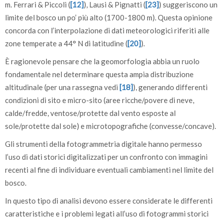
m. Ferrari & Piccoli (
[12]
), Lausi & Pignatti (
[23]
) suggeriscono un
limite del bosco un po’ più alto (1700-1800 m). Questa opinione
concorda con l’interpolazione di dati meteorologici riferiti alle
zone temperate a 44° N di latitudine (
[20]
).
È ragionevole pensare che la geomorfologia abbia un ruolo
fondamentale nel determinare questa ampia distribuzione
altitudinale (per una rassegna vedi
[18]
), generando differenti
condizioni di sito e micro-sito (aree ricche/povere di neve,
calde/fredde, ventose/protette dal vento esposte al
sole/protette dal sole) e microtopografiche (convesse/concave).
Gli strumenti della fotogrammetria digitale hanno permesso
l’uso di dati storici digitalizzati per un confronto con immagini
recenti al fine di individuare eventuali cambiamenti nel limite del
bosco.
In questo tipo di analisi devono essere considerate le differenti
caratteristiche e i problemi legati all’uso di fotogrammi storici