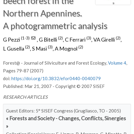
beech forest in the
Northern Apennines.
A photogrammetric analysis
(1-3)
(2)
(3)
(2)
G Pezzi
,
G Bitelli
,
C Ferrari
,
VA Girelli
,
(2)
(3)
(2)
L Gusella
,
S Masi
,
A Mognol
Forest@ - Journal of Silviculture and Forest Ecology,
Volume 4
,
Pages 79-87 (2007)
doi:
https://doi.org/10.3832/efor0440-0040079
Published: Mar 21, 2007 - Copyright © 2007 SISEF
RESEARCH ARTICLES
Guest Editors: 5° SISEF Congress (Grugliasco, TO - 2005)
« Forests and Society - Changes, Conflicts, Sinergies
»