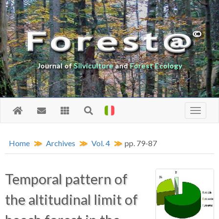
Journal of
Silviculture
and
Forest Ecology
Home
Archives
Vol. 4
pp. 79-87
Temporal pattern of
the altitudinal limit of