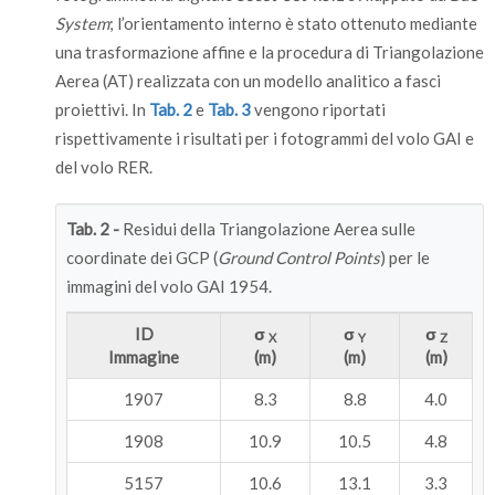
System
; l’orientamento interno è stato ottenuto mediante
una trasformazione affine e la procedura di Triangolazione
Aerea (AT) realizzata con un modello analitico a fasci
proiettivi. In
Tab. 2
e
Tab. 3
vengono riportati
rispettivamente i risultati per i fotogrammi del volo GAI e
del volo RER.
Tab. 2 -
Residui della Triangolazione Aerea sulle
coordinate dei GCP (
Ground Control Points
) per le
immagini del volo GAI 1954.
ID
σ
σ
σ
X
Y
Z
Immagine
(m)
(m)
(m)
1907
8.3
8.8
4.0
1908
10.9
10.5
4.8
5157
10.6
13.1
3.3