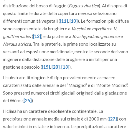
distribuzione del bosco di faggio (
Fagus sylvatica
). Al di sopra di
questo limite le durate della copertura nevosa selezionano
differenti comunità vegetali (
[11]
,
[10]
). Le formazioni più diffuse
sono rappresentate da brughiere a
Vaccinium myrtillus
e
V.
gaultherioides
(
[12]
) e da praterie a
Brachypodium genuense
e
Nardus stricta.
Tra le praterie, le prime sono localizzate su
versanti ad esposizione meridionale, mentre le seconde derivano
in genere dalla distruzione delle brughiere a mirtilli per una
gestione a pascolo (
[15]
,
[28]
,
[13]
).
Il substrato litologico è di tipo prevalentemente arenaceo
caratterizzato dalle arenarie del “Macigno” e di “Monte Modino”.
Sono presenti numerosi circhi glaciali originati dalla glaciazione
del Würm (
[25]
).
Il clima ha un carattere debolmente continentale. La
precipitazione annuale media sul crinale è di 2000 mm (
[27]
) con
valori minimi in estate e in inverno. Le precipitazioni a carattere