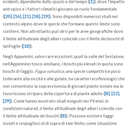
evidenti, dipendente dallo spazio e dal tempo (
[1]
), dove l’impatto
antropico e i fattori climatici giocano un ruolo fondamentale
(
[20]
,
[16]
,
[21]
,
[18]
,
[19]
). Sono disponibili numerosi studi nel
contesto alpino dove le specie che formano questo limite sono
conifere. Non altrettanto può dirsi per le aree geografiche dove
il limite altitudinale degli alberi coincide con il limite dei boschi di
latifoglie (
[18]
).
Negli Appennini, salvo rare eccezioni, quali la valle del Sestaione,
nell’Appennino tosco-emiliano, i boschi più elevati in quota sono
boschi di faggio.
Fagus sylvatica
, una specie competitrice poco
tollerante alla siccità e alle gelate, ha caratteri ecofisiologici che
non consentono la sopravvivenza di giovani piante isolate ma la
favoriscono al riparo della copertura di piante adulte (
[8]
,
[22]
,
[29]
). Come hanno mostrato studi eseguiti nei Pirenei, in
condizioni naturali, il limite altitudinale degli alberi coincide con
il limite altitudinale dei boschi (
[8]
). Possono esistere faggi
isolati e cespugliosi al di sopra di tale limite, come situazione