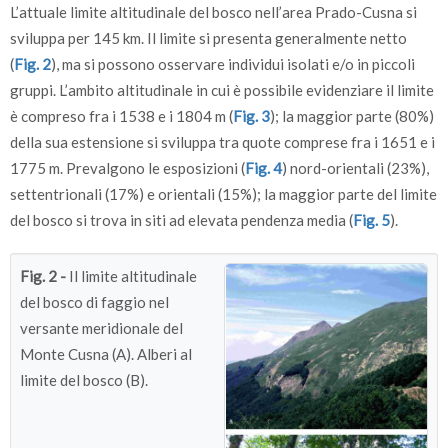
L’attuale limite altitudinale del bosco nell’area Prado-Cusna si
sviluppa per 145 km. Il limite si presenta generalmente netto
(
Fig. 2
), ma si possono osservare individui isolati e/o in piccoli
gruppi. L’ambito altitudinale in cui è possibile evidenziare il limite
è compreso fra i 1538 e i 1804 m (
Fig. 3
); la maggior parte (80%)
della sua estensione si sviluppa tra quote comprese fra i 1651 e i
1775 m. Prevalgono le esposizioni (
Fig. 4
) nord-orientali (23%),
settentrionali (17%) e orientali (15%); la maggior parte del limite
del bosco si trova in siti ad elevata pendenza media (
Fig. 5
).
Fig. 2 -
Il limite altitudinale
del bosco di faggio nel
versante meridionale del
Monte Cusna (A). Alberi al
limite del bosco (B).