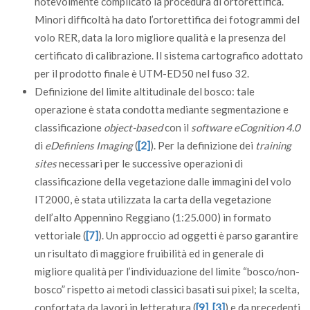
notevolmente complicato la procedura di ortorettifica.
Minori difficoltà ha dato l’ortorettifica dei fotogrammi del
volo RER, data la loro migliore qualità e la presenza del
certificato di calibrazione. Il sistema cartografico adottato
per il prodotto finale è UTM-ED50 nel fuso 32.
Definizione del limite altitudinale del bosco: tale
operazione è stata condotta mediante segmentazione e
classificazione
object-based
con il
software eCognition 4.0
di
eDefiniens Imaging
(
[2]
). Per la definizione dei
training
sites
necessari per le successive operazioni di
classificazione della vegetazione dalle immagini del volo
IT2000, è stata utilizzata la carta della vegetazione
dell’alto Appennino Reggiano (1:25.000) in formato
vettoriale (
[7]
). Un approccio ad oggetti è parso garantire
un risultato di maggiore fruibilità ed in generale di
migliore qualità per l’individuazione del limite “bosco/non-
bosco” rispetto ai metodi classici basati sui pixel; la scelta,
confortata da lavori in letteratura (
[9]
,
[3]
) e da precedenti