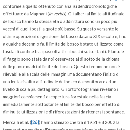
conforme a quello ottenuto con analisi dendrocronologiche
effettuate da Magnani (
in verbis
). Gli alberi al limite altitudinale
del bosco hanno la stessa età o addirittura sono un poco più
vecchi di quelli posti a quote più basse. Su questo versante le
ultime operazioni di gestione del bosco datano XIX secolo e, fino
a qualche decennio fa, il limite del bosco è stato utilizzato come
fascia di confine tra i pascoli alti e i boschi sottostanti. Plantule
di faggio sono state da noi osservate al di sotto della chioma
delle piante madri al limite del bosco. Questo fenomeno non è
rilevabile alla scala delle immagini, ma documentano l’inizio di
una lenta risalita altitudinale del bosco da monitorare ad un
livello di scala più dettagliato. Gli ortofotogrammi rivelano i
maggiori cambiamenti di copertura forestale nella fascia
immediatamente sottostante al limite del bosco per effetto di
diminuite utilizzazioni e di riforestazioni da ritenersi spontanee.
Mercalli et al. (
[26]
) hanno stimato che tra il 1951 e il 2002 la
temperatura media nell’Appennino settentrionale sia aumentata