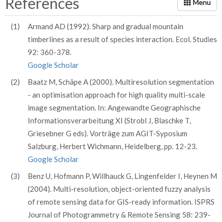
References
(1)
Armand AD (1992). Sharp and gradual mountain
timberlines as a result of species interaction. Ecol. Studies
92: 360-378.
Google Scholar
(2)
Baatz M, Schäpe A (2000). Multiresolution segmentation
- an optimisation approach for high quality multi-scale
image segmentation. In: Angewandte Geographische
Informationsverarbeitung XI (Strobl J, Blaschke T,
Griesebner G eds). Vorträge zum AGIT-Syposium
Salzburg, Herbert Wichmann, Heidelberg, pp. 12-23.
Google Scholar
(3)
Benz U, Hofmann P, Willhauck G, Lingenfelder I, Heynen M
(2004). Multi-resolution, object-oriented fuzzy analysis
of remote sensing data for GIS-ready information. ISPRS
Journal of Photogrammetry & Remote Sensing 58: 239-