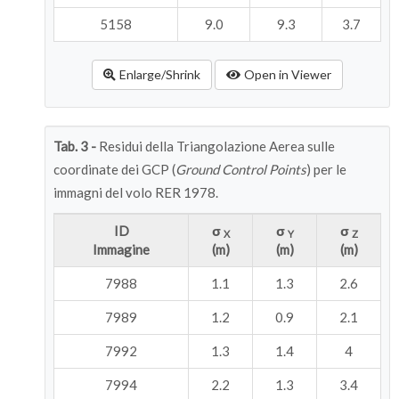
5158
9.0
9.3
3.7
Enlarge/Shrink
Open in Viewer
Tab. 3 -
Residui della Triangolazione Aerea sulle
coordinate dei GCP (
Ground Control Points
) per le
immagni del volo RER 1978.
ID
σ
σ
σ
X
Y
Z
Immagine
(m)
(m)
(m)
7988
1.1
1.3
2.6
7989
1.2
0.9
2.1
7992
1.3
1.4
4
7994
2.2
1.3
3.4