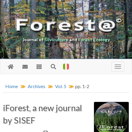
Journal of
Silviculture
and
Forest Ecology
Home
Archives
Vol. 5
pp. 1-2
iForest, a new journal
by SISEF