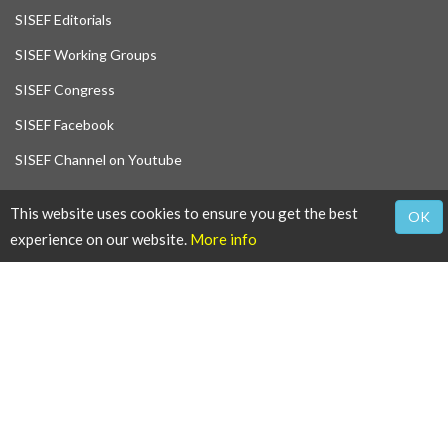
SISEF Editorials
SISEF Working Groups
SISEF Congress
SISEF Facebook
SISEF Channel on Youtube
This website uses cookies to ensure you get the best
OK
experience on our website.
More info
© SISEF - Tutto il materiale presente su questo sito web è distribuito con
Licenza
Creative Commons Attribuzione - Non commerciale 4.0
Internazionale
.
© 2004-2019 SISEF
Direttore Responsabile:
Marco Borghetti
(UNIBAS, Italy)