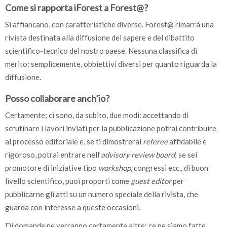
Come si rapporta iForest a Forest@?
Si affiancano, con caratteristiche diverse. Forest@ rimarrà una
rivista destinata alla diffusione del sapere e del dibattito
scientifico-tecnico del nostro paese. Nessuna classifica di
merito: semplicemente, obbiettivi diversi per quanto riguarda la
diffusione.
Posso collaborare anch’io?
Certamente; ci sono, da subito, due modi: accettando di
scrutinare i lavori inviati per la pubblicazione potrai contribuire
al processo editoriale e, se ti dimostrerai
referee
affidabile e
rigoroso, potrai entrare nell’
advisory review board
; se sei
promotore di iniziative tipo
workshop
, congressi ecc., di buon
livello scientifico, puoi proporti come
guest editor
per
pubblicarne gli atti su un numero speciale della rivista, che
guarda con interesse a queste occasioni.
Di domande ne verranno certamente altre; ce ne siamo fatte