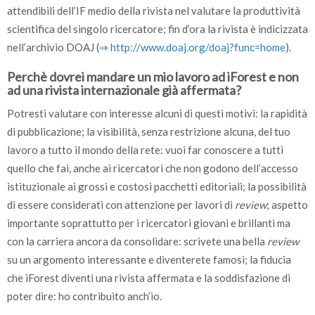
attendibili dell’IF medio della rivista nel valutare la produttività
scientifica del singolo ricercatore; fin d’ora la rivista è indicizzata
nell’archivio DOAJ (
⇒ http:/­/­www.doaj.org/­doaj?func=home
).
Perchè dovrei mandare un mio lavoro ad iForest e non
ad una rivista internazionale già affermata?
Potresti valutare con interesse alcuni di questi motivi: la rapidità
di pubblicazione; la visibilità, senza restrizione alcuna, del tuo
lavoro a tutto il mondo della rete: vuoi far conoscere a tutti
quello che fai, anche ai ricercatori che non godono dell’accesso
istituzionale ai grossi e costosi pacchetti editoriali; la possibilità
di essere considerati con attenzione per lavori di
review
; aspetto
importante soprattutto per i ricercatori giovani e brillanti ma
con la carriera ancora da consolidare: scrivete una bella
review
su un argomento interessante e diventerete famosi; la fiducia
che iForest diventi una rivista affermata e la soddisfazione di
poter dire: ho contribuito anch’io.