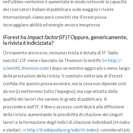
nell’ultimo ventennio è aumentata in modo notevole la capacità
dei ricercatori italiani di pubblicare sulle maggiori riviste
internazionali; siamo però convinti che iForest possa
incoraggiare abilità ed energie ancora inespresse.
iForest ha
impact factor
(IF)? Oppure, genericamente,
la rivista è indicizzata?
Ovviamente ancora no, nessuna rivista è dotata di IF “dalla
nascita”. L’IF viene rilasciato da Thomson Scientific (
⇒ http:/­/­
scientific.thomson.com/­
) dopo un monitoraggio più o meno lungo
delle prestazioni della rivista. Il comitato editoriale di iForest
confida che questo possa avvenire, ma la cosa non dipende solo
da noi (ci metteremo tutto l’impegno), ma soprattutto dalla
qualità dei lavori che saremo in grado di pubblicare. A
prescindere dall’IF, il libero accesso contribuirà alla diffusione
della rivista, aumentando le possibilità di citazione dei singoli
lavori e la formazione degli indici di citazione individuali (
H-index
e similari,
⇒ http:/­/­it.wikipedia.org/­wiki/­H-index
): considerati più