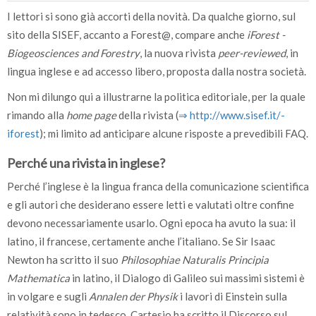
I lettori si sono già accorti della novità. Da qualche giorno, sul
sito della SISEF, accanto a Forest@, compare anche
iForest -
Biogeosciences and Forestry
, la nuova rivista
peer-reviewed
, in
lingua inglese e ad accesso libero, proposta dalla nostra società.
Non mi dilungo qui a illustrarne la politica editoriale, per la quale
rimando alla
home page
della rivista (
⇒ http:/­/­www.sisef.it/­
iforest
); mi limito ad anticipare alcune risposte a prevedibili FAQ.
Perché una rivista in inglese?
Perché l’inglese è la lingua franca della comunicazione scientifica
e gli autori che desiderano essere letti e valutati oltre confine
devono necessariamente usarlo. Ogni epoca ha avuto la sua: il
latino, il francese, certamente anche l’italiano. Se Sir Isaac
Newton ha scritto il suo
Philosophiae Naturalis Principia
Mathematica
in latino, il Dialogo di Galileo sui massimi sistemi è
in volgare e sugli
Annalen der Physik
i lavori di Einstein sulla
relatività sono in tedesco, Cartesio ha scritto il Discorso sul