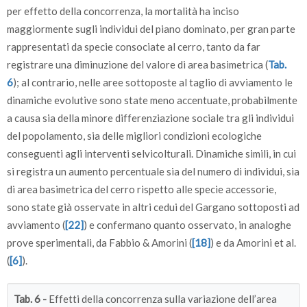
per effetto della concorrenza, la mortalità ha inciso
maggiormente sugli individui del piano dominato, per gran parte
rappresentati da specie consociate al cerro, tanto da far
registrare una diminuzione del valore di area basimetrica (
Tab.
6
); al contrario, nelle aree sottoposte al taglio di avviamento le
dinamiche evolutive sono state meno accentuate, probabilmente
a causa sia della minore differenziazione sociale tra gli individui
del popolamento, sia delle migliori condizioni ecologiche
conseguenti agli interventi selvicolturali. Dinamiche simili, in cui
si registra un aumento percentuale sia del numero di individui, sia
di area basimetrica del cerro rispetto alle specie accessorie,
sono state già osservate in altri cedui del Gargano sottoposti ad
avviamento (
[22]
) e confermano quanto osservato, in analoghe
prove sperimentali, da Fabbio & Amorini (
[18]
) e da Amorini et al.
(
[6]
).
Tab. 6 -
Effetti della concorrenza sulla variazione dell’area