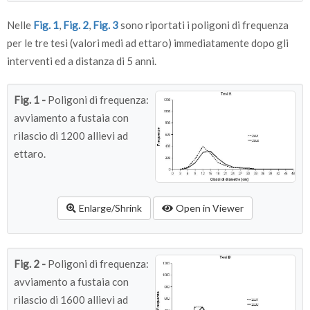
9
C
1684
30.82
15.3
251.53
Nelle
Fig. 1
,
Fig. 2
,
Fig. 3
sono riportati i poligoni di frequenza
11
C
2480
26.67
11.7
211.49
per le tre tesi (valori medi ad ettaro) immediatamente dopo gli
interventi ed a distanza di 5 anni.
media Tesi C
2082
28.74
13.3
231.51
Fig. 1 -
Poligoni di frequenza:
avviamento a fustaia con
rilascio di 1200 allievi ad
ettaro.
Enlarge/Shrink
Open in Viewer
Fig. 2 -
Poligoni di frequenza:
avviamento a fustaia con
rilascio di 1600 allievi ad