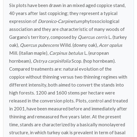
Six plots have been drawn in an mixed aged coppice stand,
40 years after last coppicing; they represent a typical
expression of
Doronico-Carpinetum
phytosociological
association and they are characteristic of many woods of
Gargano’s territory, composed by
Quercus cerris
L. (turkey
oak),
Quercus pubescens
Willd. (downy oak),
Acer opalus
Mill. (italian maple),
Carpinus betulus
L. (european
hornbeam),
Ostrya carpinifolia
Scop. (hop hornbeam).
Compared treatments are: natural evolution of the
coppice without thinning versus two thinning regimes with
different intensity, both aimed to convert the stands into
high forests. 1200 and 1600 stems per hectare were
released in the conversion plots. Plots, control and treated
in 2001, have been measured before and immediately after
thinning and remeasured five years later. At the present
time, stands are characterized by a basically monolayered
structure, in which turkey oak is prevalent in term of basal