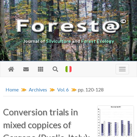
Journal of
Silviculture
and
Forest Ecology
Home
Archives
Vol. 6
pp. 120-128
Conversion trials in
mixed coppices of