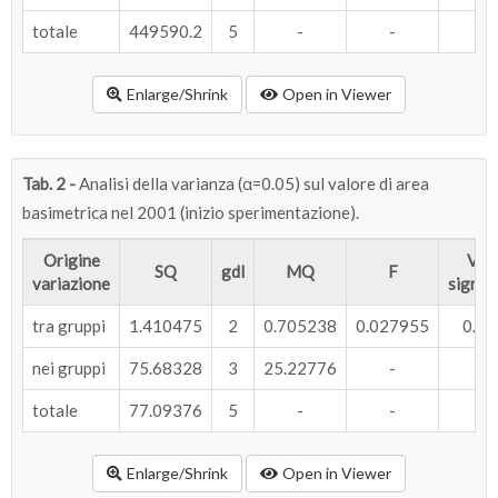
totale
449590.2
5
-
-
Enlarge/Shrink
Open in Viewer
Tab. 2 -
Analisi della varianza (α=0.05) sul valore di area
basimetrica nel 2001 (inizio sperimentazione).
Origine
Valo
SQ
gdl
MQ
F
variazione
signifi
tra gruppi
1.410475
2
0.705238
0.027955
0.9
nei gruppi
75.68328
3
25.22776
-
totale
77.09376
5
-
-
Enlarge/Shrink
Open in Viewer