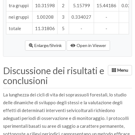
tra gruppi
10.31598
2
5.15799
15.44186
0.026
nei gruppi
1.00208
3
0.334027
-
totale
11.31806
5
-
-
Enlarge/Shrink
Open in Viewer
Discussione dei risultati e
conclusioni
La lunghezza dei cicli di vita dei soprassuoli forestali, lo studio
delle dinamiche di sviluppo degli stessi e la valutazione degli
effetti di determinati interventi selvicolturali richiedono
adeguati periodi di osservazione e di monitoraggio. I protocolli
sperimentali basati su aree di saggio a carattere permanente,
sottoposte a rilievi periodici, rappresentano un metodo efficace