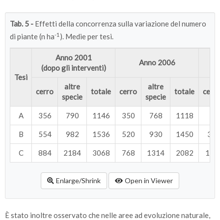
Tab. 5 -
Effetti della concorrenza sulla variazione del numero
-1
di piante (n ha
). Medie per tesi.
Anno 2001
Anno 2006
(dopo gli interventi)
Tesi
altre
altre
cerro
totale
cerro
totale
cerr
specie
specie
A
356
790
1146
350
768
1118
6
B
554
982
1536
520
930
1450
34
C
884
2184
3068
768
1314
2082
116
Enlarge/Shrink
Open in Viewer
È stato inoltre osservato che nelle aree ad evoluzione naturale,