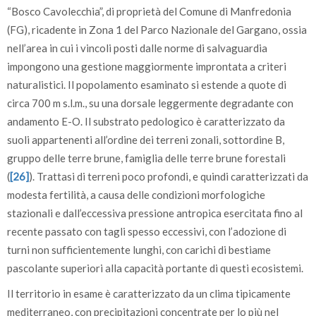
“Bosco Cavolecchia”, di proprietà del Comune di Manfredonia
(FG), ricadente in Zona 1 del Parco Nazionale del Gargano, ossia
nell’area in cui i vincoli posti dalle norme di salvaguardia
impongono una gestione maggiormente improntata a criteri
naturalistici. Il popolamento esaminato si estende a quote di
circa 700 m s.l.m., su una dorsale leggermente degradante con
andamento E-O. Il substrato pedologico è caratterizzato da
suoli appartenenti all’ordine dei terreni zonali, sottordine B,
gruppo delle terre brune, famiglia delle terre brune forestali
(
[26]
). Trattasi di terreni poco profondi, e quindi caratterizzati da
modesta fertilità, a causa delle condizioni morfologiche
stazionali e dall’eccessiva pressione antropica esercitata fino al
recente passato con tagli spesso eccessivi, con l’adozione di
turni non sufficientemente lunghi, con carichi di bestiame
pascolante superiori alla capacità portante di questi ecosistemi.
Il territorio in esame è caratterizzato da un clima tipicamente
mediterraneo, con precipitazioni concentrate per lo più nel