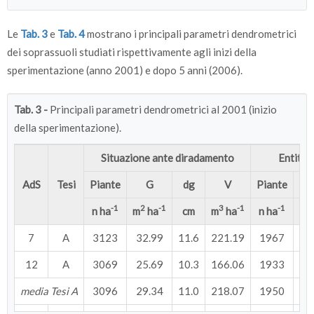
Le
Tab. 3
e
Tab. 4
mostrano i principali parametri dendrometrici
dei soprassuoli studiati rispettivamente agli inizi della
sperimentazione (anno 2001) e dopo 5 anni (2006).
Tab. 3 -
Principali parametri dendrometrici al 2001 (inizio
della sperimentazione).
Situazione ante diradamento
Entità 
AdS
Tesi
Piante
G
dg
V
Piante
-1
2
-1
3
-1
-1
2
n ha
m
ha
cm
m
ha
n ha
m
7
A
3123
32.99
11.6
221.19
1967
10
12
A
3069
25.69
10.3
166.06
1933
8
media Tesi A
3096
29.34
11.0
218.07
1950
9