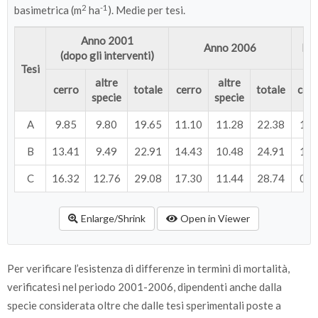
2
-1
basimetrica (m
ha
). Medie per tesi.
Anno 2001
Anno 2006
Inc
(dopo gli interventi)
Tesi
altre
altre
cerro
totale
cerro
totale
cerr
specie
specie
A
9.85
9.80
19.65
11.10
11.28
22.38
1.2
B
13.41
9.49
22.91
14.43
10.48
24.91
1.0
C
16.32
12.76
29.08
17.30
11.44
28.74
0.9
Enlarge/Shrink
Open in Viewer
Per verificare l’esistenza di differenze in termini di mortalità,
verificatesi nel periodo 2001-2006, dipendenti anche dalla
specie considerata oltre che dalle tesi sperimentali poste a