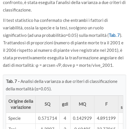
confronto, è stata eseguita l’analisi della varianza a due criteri di
classificazione.
Il test statistico ha confermato che entrambi i fattori di
variabilità, ossia la specie e la tesi, svolgono un ruolo
significativo (ad una probabilitàα=0.05) sulla mortalità (
Tab. 7
).
Trattandosi di proporzioni (numero di piante morte tra il 2001 e
il 2006 rispetto al numero di piante vive registrate nel 2001), è
stata preventivamente eseguita la trasformazione angolare dei
dati di mortalità: φ = arcsen √P, dove p = morte/vive_2001.
Tab. 7 -
Analisi della varianza a due criteri di classificazione
della mortalità (α=0.05).
Origine della
V
SQ
gdl
MQ
F
variazione
sign
Specie
0.571714
4
0.142929
4.891199
0