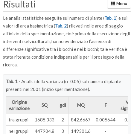
Risultati
Le analisi statistiche eseguite sul numero di piante (
Tab. 1
) e sui
valori di area basimetrica (
Tab. 2
) rilevati nelle aree di saggio
all’inizio della sperimentazione, cioè prima della esecuzione degli
interventi selvicolturali, hanno evidenziato l’assenza di
differenze significative tra i blocchi e nei blocchi; tale verifica è
stata ritenuta condizione indispensabile per il prosieguo della
ricerca.
Tab. 1 -
Analisi della varianza (α=0.05) sul numero di piante
presenti nel 2001 (inizio sperimentazione).
Origine
Valo
SQ
gdl
MQ
F
variazione
signifi
tra gruppi
1685.333
2
842.6667
0.005644
0.9
nei gruppi
447904.8
3
149301.6
-