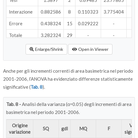
Tesi
1.3897
2
0.69485
23.77865
2
Interazione
0.882586
8
0.110323
3.775404
0
Errore
0.438324
15
0.029222
-
Totale
3.282324
29
-
-
Enlarge/Shrink
Open in Viewer
Anche per gli incrementi correnti di area basimetrica nel periodo
2001-2006, l’ANOVA ha evidenziato differenze statisticamente
significative (
Tab. 8
).
Tab. 8 -
Analisi della varianza (α=0.05) degli incrementi di area
basimetrica nel periodo 2001-2006.
Origine
Valo
SQ
gdl
MQ
F
variazione
signifi