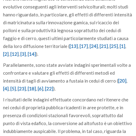
evolutive conseguenti agli interventi selvicolturali; molti studi
hanno riguardato, in particolare, gli effetti di differenti intensità
di matricinatura sulla rinnovazione gamica, sul ricaccio dei
polloni e sulla produttività legnosa soprattutto dei cedui di
faggio e di cerro, questi ultimi particolarmente studiati a causa
della loro diffusione territoriale (
[13]
,
[17]
,
[24]
,
[21]
,
[25]
,
[1]
,
[2]
,
[12]
,
[3]
,
[14]
).
Parallelamente, sono state avviate indagini sperimentali volte a
confrontare e valutare gli effetti di differenti metodi ed
intensità di tagli di avviamento a fustaia in cedui di cerro (
[20]
,
[4]
,
[5]
,
[23]
,
[18]
,
[6]
,
[22]
).
I risultati delle indagini effettuate concordano nel ritenere che
nei cedui di proprietà pubblica ricadenti in aree protette, e in
presenza di condizioni stazionali favorevoli, soprattutto dal
punto di vista edafico, la conversione ad altofusto è un obiettivo
indubbiamente auspicabile. Il problema, in tal caso, riguarda la