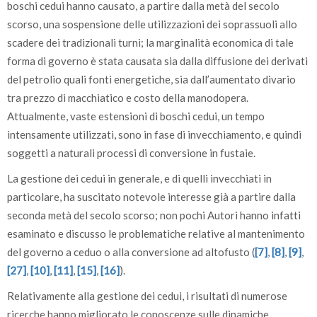
boschi cedui hanno causato, a partire dalla metà del secolo
scorso, una sospensione delle utilizzazioni dei soprassuoli allo
scadere dei tradizionali turni; la marginalità economica di tale
forma di governo è stata causata sia dalla diffusione dei derivati
del petrolio quali fonti energetiche, sia dall’aumentato divario
tra prezzo di macchiatico e costo della manodopera.
Attualmente, vaste estensioni di boschi cedui, un tempo
intensamente utilizzati, sono in fase di invecchiamento, e quindi
soggetti a naturali processi di conversione in fustaie.
La gestione dei cedui in generale, e di quelli invecchiati in
particolare, ha suscitato notevole interesse già a partire dalla
seconda metà del secolo scorso; non pochi Autori hanno infatti
esaminato e discusso le problematiche relative al mantenimento
del governo a ceduo o alla conversione ad altofusto (
[7]
,
[8]
,
[9]
,
[27]
,
[10]
,
[11]
,
[15]
,
[16]
).
Relativamente alla gestione dei cedui, i risultati di numerose
ricerche hanno migliorato le conoscenze sulle dinamiche