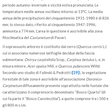
periodo autunno-invernale e siccità estiva pronunciata. Le
temperature medie annue oscillano intorno ai 13°C. La media
annua delle precipitazioni del cinquantennio 1931-1980 è di 826
mm; lo stesso dato, riferito al cinquantennio 1947-1996,
ammonta a 774 mm. L’area in questione è ascrivibile alla zona
fitoclimatica del
Castanetum
di Pavari.
Il soprassuolo arboreo è costituito dal cerro (
Quercus cerris
L.)
cui si associano numerose latifoglie decidue della fascia
submontana:
Ostrya carpinifolia
Scop.,
Carpinus betulus
L. e, in
misura minore,
Acer opalus
Mill.
e Quercus pubescens
Willd.
Secondo uno studio di Falinski & Pedrotti (
[19]
), la vegetazione
forestale di tale zona è ascrivibile all’associazione
Doronico-
Carpinetum
diffusamente presente soprattutto nelle fustaie che
caratterizzano il comprensorio denominato “Bosco Quarto” (di
cui fa parte il “Bosco Cavolecchia”), a quote comprese tra i 500 e
gli 800 m s.l.m.