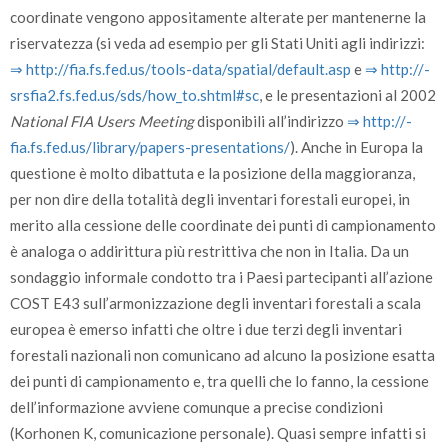
coordinate vengono appositamente alterate per mantenerne la
riservatezza (si veda ad esempio per gli Stati Uniti agli indirizzi:
⇒ http:/­/­fia.fs.fed.us/­tools-data/­spatial/­default.asp
e
⇒ http:/­/­
srsfia2.fs.fed.us/­sds/­how­_to.shtml#sc
, e le presentazioni al 2002
National FIA Users Meeting
disponibili all’indirizzo
⇒ http:/­/­
fia.fs.fed.us/­library/­papers-presentations/­
). Anche in Europa la
questione è molto dibattuta e la posizione della maggioranza,
per non dire della totalità degli inventari forestali europei, in
merito alla cessione delle coordinate dei punti di campionamento
è analoga o addirittura più restrittiva che non in Italia. Da un
sondaggio informale condotto tra i Paesi partecipanti all’azione
COST E43 sull’armonizzazione degli inventari forestali a scala
europea è emerso infatti che oltre i due terzi degli inventari
forestali nazionali non comunicano ad alcuno la posizione esatta
dei punti di campionamento e, tra quelli che lo fanno, la cessione
dell’informazione avviene comunque a precise condizioni
(Korhonen K, comunicazione personale). Quasi sempre infatti si