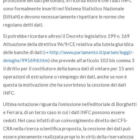
protezione dei dati personali). Si ricorda inoltre che i dati INFC
sono formalmente inseriti nel Sistema Statistico Nazionale
(SiStaN) e devono necessariamente rispettare le norme che
regolano detti dati.
Si potrebbe ricordare altresì il Decreto legislativo 199 n. 169
Attuazione della direttiva 96/9/CE relativa alla tutela giuridica
delle banche di dati (
⇒ http:/­/­www.parlamento.it/­parlam/­leggi/­
deleghe/­99169dl.htm
) che prevede all’articolo 102 bis comma 3
il diritto per il costitutore della banca dati di vietare per 15 anni
operazioni di estrazione o reimpiego dei dati, anche se non è
questa la motivazione che ha sovrinteso la cessione dei dati
INFC.
Ultima notazione riguarda l’omissione nell’editoriale di Borghetti
e Ferrara, di un terzo caso in cui i dati INFC possono essere
ceduti. Nel caso infatti di un coinvolgimento diretto del CFS-
CRA nella ricerca scientifica proposta, la cessione dei dati può
essere pienamente realizzata proprio in virtù della riservatezza