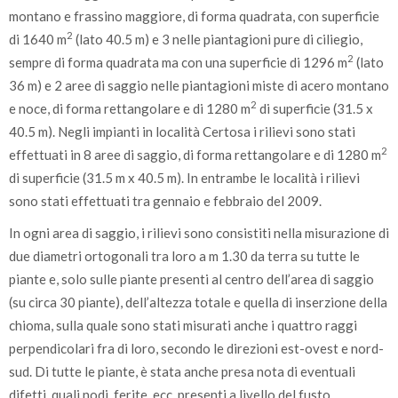
montano e frassino maggiore, di forma quadrata, con superficie
2
di 1640 m
(lato 40.5 m) e 3 nelle piantagioni pure di ciliegio,
2
sempre di forma quadrata ma con una superficie di 1296 m
(lato
36 m) e 2 aree di saggio nelle piantagioni miste di acero montano
2
e noce, di forma rettangolare e di 1280 m
di superficie (31.5 x
40.5 m). Negli impianti in località Certosa i rilievi sono stati
2
effettuati in 8 aree di saggio, di forma rettangolare e di 1280 m
di superficie (31.5 m x 40.5 m). In entrambe le località i rilievi
sono stati effettuati tra gennaio e febbraio del 2009.
In ogni area di saggio, i rilievi sono consistiti nella misurazione di
due diametri ortogonali tra loro a m 1.30 da terra su tutte le
piante e, solo sulle piante presenti al centro dell’area di saggio
(su circa 30 piante), dell’altezza totale e quella di inserzione della
chioma, sulla quale sono stati misurati anche i quattro raggi
perpendicolari fra di loro, secondo le direzioni est-ovest e nord-
sud. Di tutte le piante, è stata anche presa nota di eventuali
difetti, quali nodi, ferite, ecc, presenti a livello del fusto.