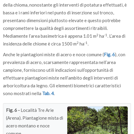
della chioma, nonostante gli interventi di potatura effettuati, è
bassa e i rami inferiori nel punto di inserzione sul tronco,
presentano dimensioni piuttosto elevate e questo potrebbe
compromettere la qualità degli assortimenti ritraibili.
2
-1
Mediamente l’area basimetrica è appena 1.01 m
ha
. L’area di
2
-1
insidenza delle chiome è circa 1500 m
ha
.
Anche le piantagioni miste di acero e noce comune (
Fig. 6
), con
prevalenza di acero, scarsamente rappresentata nell’area
campione, forniscono utili indicazioni sull’opportunità di
effettuare piantagioni miste nell’ambito degli interventi di
arboricoltura da legno. Gli elementi biometrici caratteristici
sono mostrati nella
Tab. 4
.
Fig. 6 -
Località Tre Arie
(Arena). Piantagione mista di
acero montano e noce
comune.