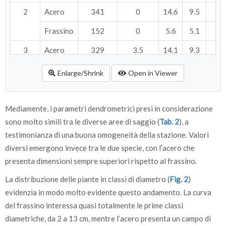
2
Acero
341
0
14.6
9.5
5.
Frassino
152
0
5.6
5.1
0.
3
Acero
329
3.5
14.1
9.3
5.
Frassino
134
11.8
6.2
5.4
0
Enlarge/Shrink
Open in Viewer
4
Acero
348
0
17.1
10.3
Frassino
146
3.9
7.6
6
0.
Mediamente, i parametri dendrometrici presi in considerazione
sono molto simili tra le diverse aree di saggio (
Tab. 2
), a
5
Acero
341
0
14.6
9.5
5.
testimonianza di una buona omogeneità della stazione. Valori
Frassino
152
0
5.4
5
0.
diversi emergono invece tra le due specie, con l’acero che
presenta dimensioni sempre superiori rispetto al frassino.
6
Acero
341
0
11.8
8.3
3
La distribuzione delle piante in classi di diametro (
Fig. 2
)
Frassino
152
0
4.7
4.7
0.
evidenzia in modo molto evidente questo andamento. La curva
7
Acero
329
3.5
13.9
9.2
4.
del frassino interessa quasi totalmente le prime classi
diametriche, da 2 a 13 cm, mentre l’acero presenta un campo di
Frassino
152
0
6.4
5.5
0.