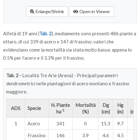
Enlarge/Shrink
Open in Viewer
All’età di 19 anni (
Tab. 2
), mediamente sono presenti 486 piante a
ettaro, di cui 339 di acero e 147 di frassino, valori che
evidenziano come la mortalità sia stata molto bassa: appena lo
0.5% per l’acero e il 3.3% per il frassino.
Tab. 2 -
Località Tre Arie (Arena) - Principali parametri
dendrometrici nelle piantagioni di acero montano e frassino
maggiore.
N. Piante
Mortalità
Dg
Hg
ADS
Specie
-1
2
ha
(%)
(cm)
(m)
(m
1
Acero
341
0
15.3
9.7
6.
Frassino
146
3.9
4.6
4.5
0.