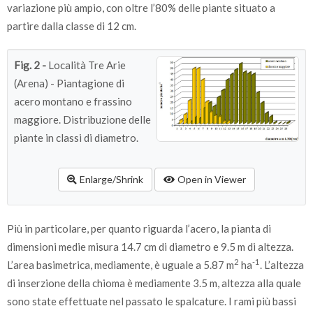
variazione più ampio, con oltre l’80% delle piante situato a
8
Acero
341
0
15.9
9.9
6.
partire dalla classe di 12 cm.
Frassino
146
3.9
5.1
4.9
0
Fig. 2 -
Località Tre Arie
9
Acero
341
0
14.9
9.6
5.
(Arena) - Piantagione di
acero montano e frassino
Frassino
140
7.9
4
4.1
0.
maggiore. Distribuzione delle
Media
Acero
339
0.5
14.7
9.5
5.
piante in classi di diametro.
Frassino
147
3.3
5.5
5
0.
Enlarge/Shrink
Open in Viewer
Più in particolare, per quanto riguarda l’acero, la pianta di
dimensioni medie misura 14.7 cm di diametro e 9.5 m di altezza.
2
-1
L’area basimetrica, mediamente, è uguale a 5.87 m
ha
. L’altezza
di inserzione della chioma è mediamente 3.5 m, altezza alla quale
sono state effettuate nel passato le spalcature. I rami più bassi