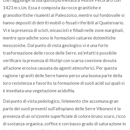
che raggiunge la sua quota più elevata a Monte Pecoraro con
1423 m s.l.m. Essa è composta da rocce granitiche e
granodioritiche risalenti al Paleozoico, mentre sui fondovalle si
hanno depositi di detriti mobili o fissati riferibili al Quaternario.
Vi è la presenza di scisti, micascisti e filladi nelle zone marginali,
mentre sporadiche sono le formazioni calcaree dolomitiche
mesozoiche. Dal punto di vista geologico vi è una forte
trasformazione delle rocce delle Serre, ed infatti è possibile
verificare la presenza di litotipi con scarsa coesione dovuta
all’azione erosiva causata da agenti atmosferici. Per questa
ragione i graniti delle Serre hanno perso una buona parte della
loro resistenza e favorito la formazione di suoli acidi sui quali si
è insediata una vegetazione acidofila.
Dal punto di vista pedologico, l’elemento che accomuna gran
parte dei suoli presenti sull’altopiano delle Serre Vibonesi è la
presenza di un orizzonte superficiale di colore bruno scuro, ricco
di sostanza organica, soffice e con basso grado di saturazione in