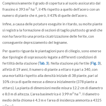
Complessivamente il grado di copertura al suolo assicurato dal
2
-1
frassino è 393 m
ha
, il 4% rispetto a quello dell’acero con un
numero di piante che è, però, il 43% di quelle dell’acero.
Infine, a causa delle potature eseguite in ritardo, su molte piante
si registra la formazione di sezioni di taglio piuttosto grandi che
non ha favorito una pronta cicatrizzazione delle ferite, con
conseguente deprezzamento del legname.
Per quanto riguarda le piantagioni pure di ciliegio, sono emerse
due tipologie di soprassuolo legate a differenti condizioni di
fertilità della stazione (
Tab. 3
). Nella stazione più fertile (
Fig. 3
),
all’età di 19 anni, il numero di piante a ettaro è pari a 340, con
una mortalità rispetto alla densità iniziale di 38 piante, pari al
10% circa di quelle messe a dimora inizialmente (378 piante a
ettaro). La pianta di dimensioni medie misura 12.2 cm di diametro
2
-1
e 8.0 m di altezza. L’area basimetrica è 3.99 m
ha
. Il diametro
medio della chioma è 4.3 m e l’area di insidenza ammonta a 4325
2
-1