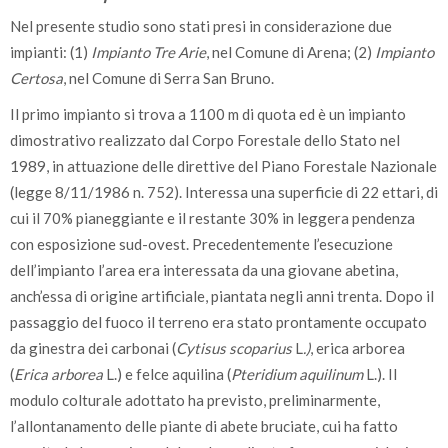
Nel presente studio sono stati presi in considerazione due
impianti: (1)
Impianto Tre Arie
, nel Comune di Arena; (2)
Impianto
Certosa
, nel Comune di Serra San Bruno.
Il primo impianto si trova a 1100 m di quota ed è un impianto
dimostrativo realizzato dal Corpo Forestale dello Stato nel
1989, in attuazione delle direttive del Piano Forestale Nazionale
(legge 8/11/1986 n. 752). Interessa una superficie di 22 ettari, di
cui il 70% pianeggiante e il restante 30% in leggera pendenza
con esposizione sud-ovest. Precedentemente l’esecuzione
dell’impianto l’area era interessata da una giovane abetina,
anch’essa di origine artificiale, piantata negli anni trenta. Dopo il
passaggio del fuoco il terreno era stato prontamente occupato
da ginestra dei carbonai (
Cytisus scoparius
L
.)
, erica arborea
(
Erica arborea
L.) e felce aquilina (
Pteridium aquilinum
L.). Il
modulo colturale adottato ha previsto, preliminarmente,
l’allontanamento delle piante di abete bruciate, cui ha fatto