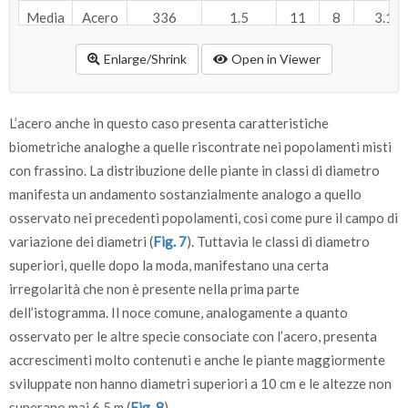
Media
Acero
336
1.5
11
8
3.19
Noce
145
4.9
5.6
4.7
0.36
Enlarge/Shrink
Open in Viewer
L’acero anche in questo caso presenta caratteristiche
biometriche analoghe a quelle riscontrate nei popolamenti misti
con frassino. La distribuzione delle piante in classi di diametro
manifesta un andamento sostanzialmente analogo a quello
osservato nei precedenti popolamenti, così come pure il campo di
variazione dei diametri (
Fig. 7
). Tuttavia le classi di diametro
superiori, quelle dopo la moda, manifestano una certa
irregolarità che non è presente nella prima parte
dell’istogramma. Il noce comune, analogamente a quanto
osservato per le altre specie consociate con l’acero, presenta
accrescimenti molto contenuti e anche le piante maggiormente
sviluppate non hanno diametri superiori a 10 cm e le altezze non
superano mai 6.5 m (
Fig. 8
).