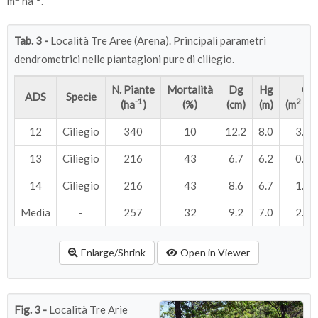
m
ha
.
Tab. 3 -
Località Tre Aree (Arena). Principali parametri
dendrometrici nelle piantagioni pure di ciliegio.
N. Piante
Mortalità
Dg
Hg
G
ADS
Specie
-1
2
(ha
)
(%)
(cm)
(m)
(m
ha
12
Ciliegio
340
10
12.2
8.0
3.99
13
Ciliegio
216
43
6.7
6.2
0.76
14
Ciliegio
216
43
8.6
6.7
1.26
Media
-
257
32
9.2
7.0
2.00
Enlarge/Shrink
Open in Viewer
Fig. 3 -
Località Tre Arie