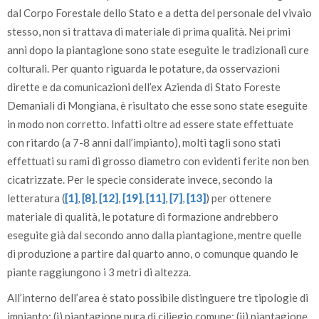
dal Corpo Forestale dello Stato e a detta del personale del vivaio
stesso, non si trattava di materiale di prima qualità. Nei primi
anni dopo la piantagione sono state eseguite le tradizionali cure
colturali. Per quanto riguarda le potature, da osservazioni
dirette e da comunicazioni dell’ex Azienda di Stato Foreste
Demaniali di Mongiana, è risultato che esse sono state eseguite
in modo non corretto. Infatti oltre ad essere state effettuate
con ritardo (a 7-8 anni dall’impianto), molti tagli sono stati
effettuati su rami di grosso diametro con evidenti ferite non ben
cicatrizzate. Per le specie considerate invece, secondo la
letteratura (
[1]
,
[8]
,
[12]
,
[19]
,
[11]
,
[7]
,
[13]
) per ottenere
materiale di qualità, le potature di formazione andrebbero
eseguite già dal secondo anno dalla piantagione, mentre quelle
di produzione a partire dal quarto anno, o comunque quando le
piante raggiungono i 3 metri di altezza.
All’interno dell’area è stato possibile distinguere tre tipologie di
impianto: (i) piantagione pura di ciliegio comune; (ii) piantagione