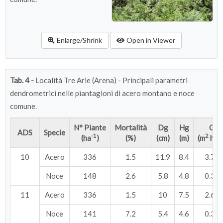
Enlarge/Shrink
Open in Viewer
Tab. 4 -
Località Tre Arie (Arena) - Principali parametri
dendrometrici nelle piantagioni di acero montano e noce
comune.
N° Piante
Mortalità
Dg
Hg
G
ADS
Specie
-1
2
-
(ha
)
(%)
(cm)
(m)
(m
ha
10
Acero
336
1.5
11.9
8.4
3.75
Noce
148
2.6
5.8
4.8
0.39
11
Acero
336
1.5
10
7.5
2.63
Noce
141
7.2
5.4
4.6
0.32