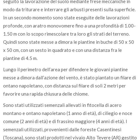
seguito la lavorazione del suolo mediante frese meccaniche in
modo da triturare e interrare gli arbusti presenti sulla superficie.
In un secondo momento sono state eseguite delle lavorazioni
profonde, con aratro monovomere fino a una profondità di 1.00-
1.50 m con lo scopo rimescolare tra loro gli strati del terreno.
Quindi sono state messe a dimora le piantine in buche di 50 x 50
x 50 cm, con un sesto in quadrato e con una distanza fra le
piantine di 4.5 m.
Lungo il perimetro dell’area per difendere le giovani piantine
messe a dimora dall’azione del vento, è stato piantato un filare di
ontano napoletano, con distanza sul filare di soli 2 metri per
favorire una rapida chiusura delle chiome.
Sono stati utilizzati semenzali allevati in fitocella di acero
montano e ontano napoletano (1 anno di età), di ciliegio e noce
comune (2 anni di età) e di frassino maggiore (4 anni di età). I
semenzali utilizzati, provenienti dalle foreste Casentinesi
(Toscana), sono stati prodotti nel vivaio Alto Tevere (AR) gestito