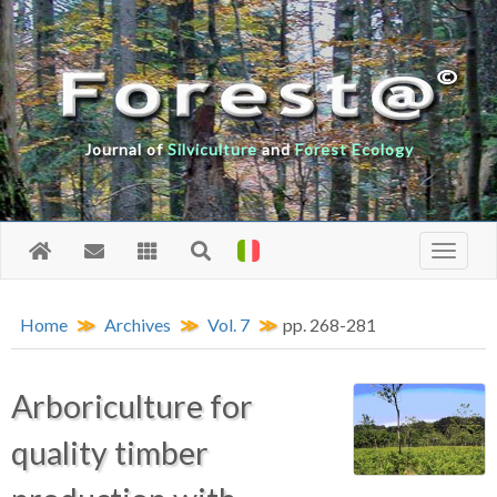
Journal of
Silviculture
and
Forest Ecology
Home
Archives
Vol. 7
pp. 268-281
Arboriculture for
quality timber