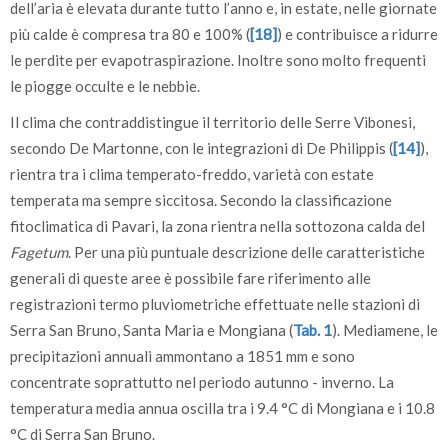
dell’aria è elevata durante tutto l’anno e, in estate, nelle giornate
più calde è compresa tra 80 e 100% (
[18]
) e contribuisce a ridurre
le perdite per evapotraspirazione. Inoltre sono molto frequenti
le piogge occulte e le nebbie.
Il clima che contraddistingue il territorio delle Serre Vibonesi,
secondo De Martonne, con le integrazioni di De Philippis (
[14]
),
rientra tra i clima temperato-freddo, varietà con estate
temperata ma sempre siccitosa. Secondo la classificazione
fitoclimatica di Pavari, la zona rientra nella sottozona calda del
Fagetum
. Per una più puntuale descrizione delle caratteristiche
generali di queste aree è possibile fare riferimento alle
registrazioni termo pluviometriche effettuate nelle stazioni di
Serra San Bruno, Santa Maria e Mongiana (
Tab. 1
). Mediamene, le
precipitazioni annuali ammontano a 1851 mm e sono
concentrate soprattutto nel periodo autunno - inverno. La
temperatura media annua oscilla tra i 9.4 °C di Mongiana e i 10.8
°C di Serra San Bruno.