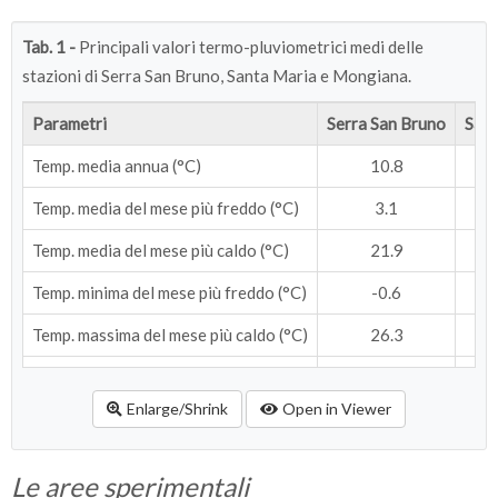
Tab. 1 -
Principali valori termo-pluviometrici medi delle
stazioni di Serra San Bruno, Santa Maria e Mongiana.
Parametri
Serra San Bruno
Sant
Temp. media annua (°C)
10.8
Temp. media del mese più freddo (°C)
3.1
Temp. media del mese più caldo (°C)
21.9
Temp. minima del mese più freddo (°C)
-0.6
Temp. massima del mese più caldo (°C)
26.3
Escursione termica annua (°C)
18.8
Enlarge/Shrink
Open in Viewer
Media precipitazioni annuali (mm)
1846
Le aree sperimentali