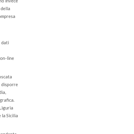
no invece
 della
compresa
 dati
 on-line
boscata
i disporre
dia,
grafica.
Liguria
la Sicilia