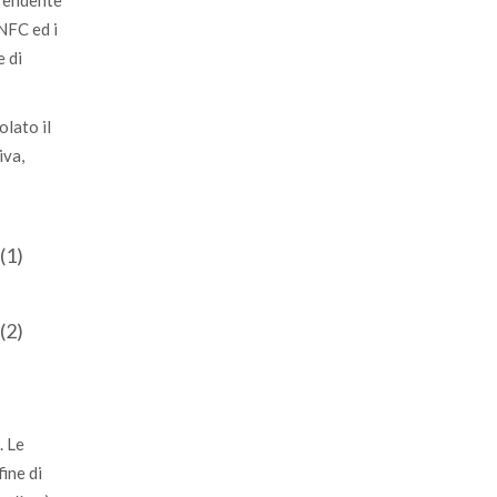
prendente
INFC ed i
e di
olato il
iva,
(1)
(2)
. Le
 fine di