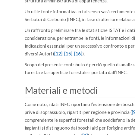
struttura amministrativa di appartenenza.
Un utile fonte informativa in tal senso sarà certamente 
Serbatoi di Carbonio (INFC), in fase di ulteriore elabora
Un raffronto preliminare tra le statistiche ISTAT e i da
considerazione, per entrambe le fonti, le informazioni di
indicazioni essenziali per un successivo confronto e per
diversi Autori (
[12]
,
[15]
,
[16]
).
Scopo del presente contributo è perciò quello di analizzar
foresta e la superficie forestale riportata dall’INFC.
Materiali e metodi
Come noto, i dati INFC riportano l’estensione dei boschi
prive di soprassuolo, ripartiti per regione e provincia (
[
comprendente le superfici forestali che soddisfano la de
impianti si distinguono dai boschi alti per l’origine artif