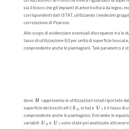
Un successivo raffronto ha invece riguardato la superfi
sia il bosco che gli impianti di arboricoltura da legno, 
corrispondenti dati ISTAT, utilizzando i medesimi gruppi 
correlazione di Pearson.
Allo scopo di evidenziare eventuali discrepanze tra le du
tasso di utilizzazione (U) per unità di superficie boscata,
comprendente anche le piantagioni. Tale parametro è sta
H
dove
rappresenta le utilizzazioni totali riportate da
S
U
superficie dei boschi alti (
, in ha) e
è il tasso di 
B
T
comprendente anche le piantagioni. Entrambe le equazioni
U
U
variabili
e
sono state poi analizzate attravers
B
T