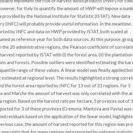
obably implement the role of harvest wood products (HWP) for clim
owever, for Italy to quantify the amount of HWP will impose a numb
a provided by the National Institute for Statistic (ISTAT). New data
y (INFC) will probably provide useful information. In the meantime,
orted by INFC and data on HWP provided by ISTAT, both scaled at
umed as reference year for both data sources. At this purpose, grou
n the 20 administrative regions, the Pearson coefficient of correlat
rvest reported by ISTAT with (i) the forest area, (ii) the plantation
tions and forests. Possible outliers were identified estimating the har
quantile range of these values. A linear model was finally applied b
 estimated at regional level. The results highlighted a strong correl
 the forest area reported by INFC for 13 out of 21 regions. For 5
ia and Marche the amount of harvest was only correlated with the a
a region. Based on the harvest rate per hectare, 5 provinces out of 
reported for 3 of these provinces (Cremona, Mantova and Pavia) was 
zed residuals based on the application of the linear model, highlight
previous case, the amount of harvest reported for this region was pr
e speculate that for many regions data reported by national statistic