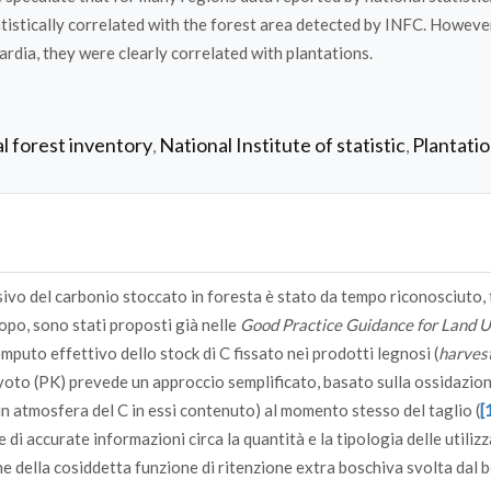
atistically correlated with the forest area detected by INFC. However
dia, they were clearly correlated with plantations.
l forest inventory
National Institute of statistic
Plantati
,
,
essivo del carbonio stoccato in foresta è stato da tempo riconosciuto,
copo, sono stati proposti già nelle
Good Practice Guidance for Land 
computo effettivo dello stock di C fissato nei prodotti legnosi (
harves
Kyoto (PK) prevede un approccio semplificato, basato sulla ossidazio
 in atmosfera del C in essi contenuto) al momento stesso del taglio (
[
 di accurate informazioni circa la quantità e la tipologia delle utiliz
ne della cosiddetta funzione di ritenzione extra boschiva svolta dal 