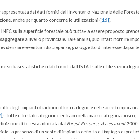
rappresentata dai dati forniti dall’Inventario Nazionale delle Foreste
zione, anche per quanto concerne le utilizzazioni (
[16]
).
ti INFC sulla superficie forestale può tuttavia essere proposto prend
saggregate a livello provinciale. Tale analisi, può infatti fornire imp
 evidenziare eventuali discrepanze, già oggetto di interesse da parte
e su basi statistiche i dati forniti dall’ISTAT sulle utilizzazioni legn
 alti, degli impianti di arboricoltura da legno e delle aree temporan
9]
). Tutte e tre tali categorie rientrano nella macrocategoria bosco,
finizione di foresta adottata dal
Forest Resource Assessment
2000 
iciale, la presenza di un sesto di impianto definito e l’impiego di pratic