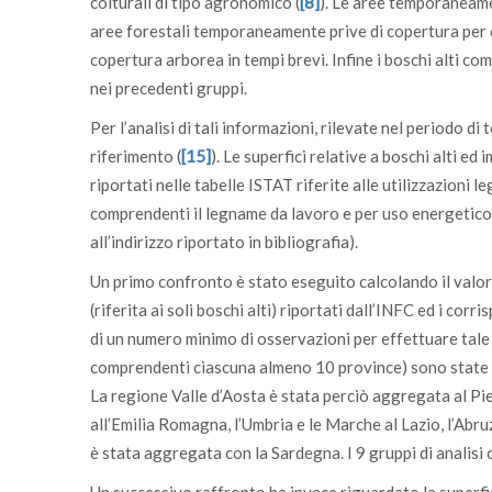
colturali di tipo agronomico (
[8]
). Le aree temporaneame
aree forestali temporaneamente prive di copertura per ca
copertura arborea in tempi brevi. Infine i boschi alti 
nei precedenti gruppi.
Per l’analisi di tali informazioni, rilevate nel periodo 
riferimento (
[15]
). Le superfici relative a boschi alti e
riportati nelle tabelle ISTAT riferite alle utilizzazioni 
comprendenti il legname da lavoro e per uso energetico e
all’indirizzo riportato in bibliografia).
Un primo confronto è stato eseguito calcolando il valore 
(riferita ai soli boschi alti) riportati dall’INFC ed i corr
di un numero minimo di osservazioni per effettuare tale
comprendenti ciascuna almeno 10 province) sono state rag
La regione Valle d’Aosta è stata perciò aggregata al Piem
all’Emilia Romagna, l’Umbria e le Marche al Lazio, l’Abruz
è stata aggregata con la Sardegna. I 9 gruppi di analisi c