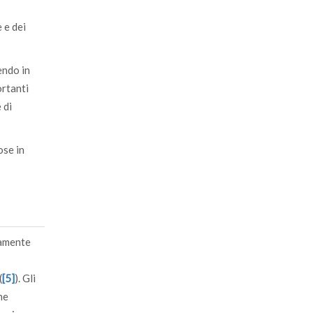
 e dei
endo in
ortanti
 di
ose in
eamente
(
[5]
). Gli
he