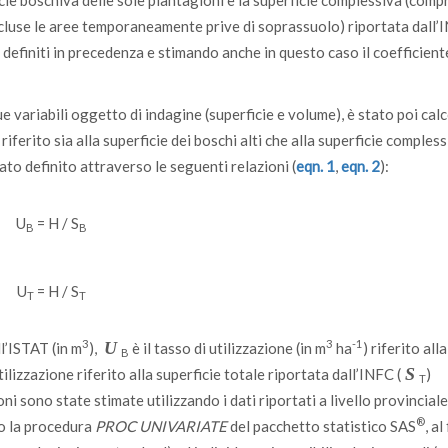
cie boschiva delle sole piantagioni e la superficie complessiva (com
escluse le aree temporaneamente prive di soprassuolo) riportata dall’
definiti in precedenza e stimando anche in questo caso il coefficient
e variabili oggetto di indagine (superficie e volume), è stato poi calc
 riferito sia alla superficie dei boschi alti che alla superficie compless
to definito attraverso le seguenti relazioni (
eqn. 1
,
eqn. 2
):
U
= H / S
B
B
U
= H / S
T
T
3
3
-1
U
ll’ISTAT (in m
),
è il tasso di utilizzazione (in m
ha
) riferito alla
B
S
utilizzazione riferito alla superficie totale riportata dall’INFC (
)
T
 sono state stimate utilizzando i dati riportati a livello provinciale
®
o la procedura
PROC UNIVARIATE
del pacchetto statistico SAS
, al