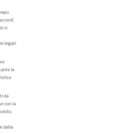
tempo
accordi
iò si
mi legati
oni
stante la
istica
ti da
se con la
quisito
e dalla