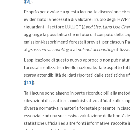
(
[3]
).
Proprio per ovviare a questa lacuna, la discussione circ
evidenziato la necessità di valutare il ruolo degli HWP 
riguardanti il settore LULUCF (
Land Use, Land Use Chan
aggiunge la possibilità che in futuro il computo della cap
emissioni/assorbimenti forestali previsti per ciascun Pa
al
gross-net-accounting
o al
net-net accounting
utilizzat
L’applicazione di questo nuovo approccio non può natura
forestali realizzate a livello nazionale. Tale aspetto tutt
scarsa attendibilità dei dati riportati dalle statistiche u
(
[11]
).
Tali lacune sono almeno in parte riconducibili alla metodo
rilevazioni di carattere amministrativo affidate alle s
diversa normativa in materia forestale presente in ciasc
essenziale ad una successiva valutazione della bontà deg
statistiche ufficiali ed altre fonti informative, raccol