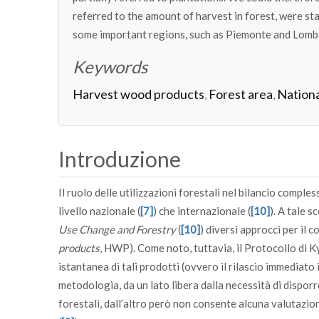
referred to the amount of harvest in forest, were st
some important regions, such as Piemonte and Lombar
Keywords
Harvest wood products
Forest area
Nationa
,
,
Introduzione
Il ruolo delle utilizzazioni forestali nel bilancio compl
livello nazionale (
[7]
) che internazionale (
[10]
). A tale s
Use Change and Forestry
(
[10]
) diversi approcci per il 
products
, HWP). Come noto, tuttavia, il Protocollo di 
istantanea di tali prodotti (ovvero il rilascio immediato
metodologia, da un lato libera dalla necessità di disporre
forestali, dall’altro però non consente alcuna valutazio