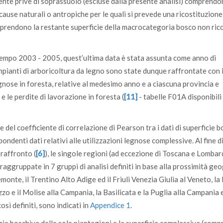
nte prive di soprassuolo (escluse dalla presente analisi) comprendo
use naturali o antropiche per le quali si prevede una ricostituzione
comprendono la restante superficie della macrocategoria bosco non ri
di tempo 2003 - 2005, quest’ultima data è stata assunta come anno di
d impianti di arboricoltura da legno sono state dunque raffrontate con i
legnose in foresta, relative al medesimo anno e a ciascuna provincia e
 le perdite di lavorazione in foresta (
[11]
- tabelle F01A disponibili
del coefficiente di correlazione di Pearson tra i dati di superficie 
ispondenti dati relativi alle utilizzazioni legnose complessive. Al fine d
 raffronto (
[6]
), le singole regioni (ad eccezione di Toscana e Lombar
gruppate in 7 gruppi di analisi definiti in base alla prossimità geo
onte, il Trentino Alto Adige ed il Friuli Venezia Giulia al Veneto, la 
zo e il Molise alla Campania, la Basilicata e la Puglia alla Campania e 
osì definiti, sono indicati in
Appendice 1
.