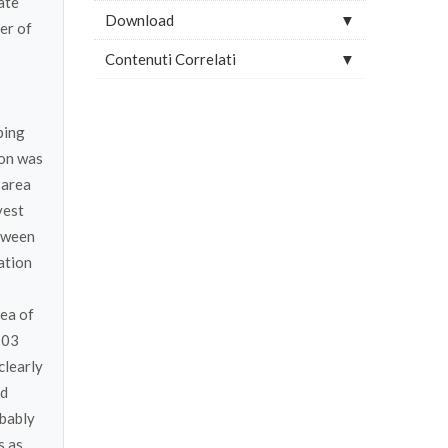
ate
Download
er of
Contenuti Correlati
ping
ion was
 area
vest
etween
ation
rea of
103
clearly
ed
obably
s as