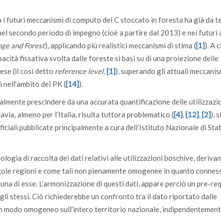
a i futuri meccanismi di computo del C stoccato in foresta ha già da 
nel secondo periodo di impegno (cioè a partire dal 2013) e nei futuri 
ge and Forest
), applicando più realistici meccanismi di stima (
[1]
). A c
acità fissativa svolta dalle foreste si basi su di una proiezione delle
ese (il così detto
reference level
,
[1]
), superando gli attuali meccanis
i nell’ambito del PK (
[14]
).
lmente prescindere da una accurata quantificazione delle utilizzazi
avia, almeno per l’Italia, risulta tuttora problematico (
[4]
,
[12]
,
[2]
), 
fficiali pubblicate principalmente a cura dell’Istituto Nazionale di Stat
logia di raccolta dei dati relativi alle utilizzazioni boschive, derivan
ingole regioni e come tali non pienamente omogenee in quanto connes
una di esse. L’armonizzazione di questi dati, appare perciò un pre-re
li stessi. Ciò richiederebbe un confronto tra il dato riportato dalle
te in modo omogeneo sull’intero territorio nazionale, indipendentement