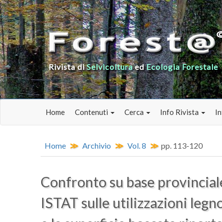
Rivista di
Selvicoltura
ed
Ecologia Forestale
Home
Contenuti
Cerca
Info Rivista
In
Home
Archivio
Vol. 8
pp. 113-120
Confronto su base provinciale 
ISTAT sulle utilizzazioni legn