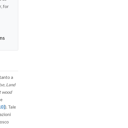
, for
ons
 tanto a
Use
,
Land
t wood
ne
10]
). Tale
zazioni
bosco