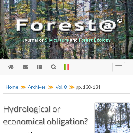
Journal of
Silviculture
and
Forest Ecology
Home
Archives
Vol. 8
pp. 130-131
Hydrological or
economical obligation?