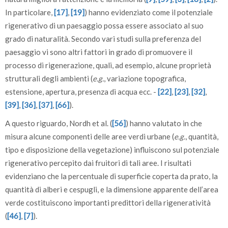
In particolare,
[17]
,
[19]
) hanno evidenziato come il potenziale
rigenerativo di un paesaggio possa essere associato al suo
grado di naturalità. Secondo vari studi sulla preferenza del
paesaggio vi sono altri fattori in grado di promuovere il
processo di rigenerazione, quali, ad esempio, alcune proprietà
strutturali degli ambienti (
e.g.
, variazione topografica,
estensione, apertura, presenza di acqua ecc. -
[22]
,
[23]
,
[32]
,
[39]
,
[36]
,
[37]
,
[66]
).
A questo riguardo, Nordh et al. (
[56]
) hanno valutato in che
misura alcune componenti delle aree verdi urbane (
e.g.
, quantità,
tipo e disposizione della vegetazione) influiscono sul potenziale
rigenerativo percepito dai fruitori di tali aree. I risultati
evidenziano che la percentuale di superficie coperta da prato, la
quantità di alberi e cespugli, e la dimensione apparente dell’area
verde costituiscono importanti predittori della rigeneratività
(
[46]
,
[7]
).