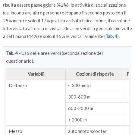
risulta essere passeggiare (41%); le attività di socializzazione
(es. incontrare altre persone) occupano il secondo posto con il
29% mentre solo il 17% pratica attività fisica. Infine, il campione
intervistato afferma di visitare le aree verdi in generale più volte
a settimana (44%) e solo il 15% le visita raramente (
Tab. 4
).
Tab. 4 -
Uso delle aree verdi (seconda sezione del
questionario).
Variabili
Opzioni di risposta
Fre
Distanza
< 300 metri
300-600 m
600-2000 m
> 2000 m
Mezzo
auto/moto/scooter