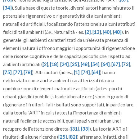
[34]
). Sulla base di queste teorie, diversi autori hanno misurato il
potenziale rigenerativo o rigeneratività di alcuni ambienti
naturali ed artificiali, focalizzando l’attenzione su alcuni attributi
fisici di tali ambienti (
i.e.
, Naturalità - es.
[2]
,
[13]
,
[40]
,
[48]
). In
generale, gli ambienti caratterizzati da un’elevata presenza di
elementi naturali offrono maggiori opportunità di rigenerazione
delle risorse cognitive e delle capacità psicofisiche rispetto ad
ambienti artificiali (
[2]
,
[18]
,
[24]
,
[35]
,
[48]
,
[54]
,
[64]
,
[67]
,
[73]
,
[75]
,
[77]
,
[78]
). Altri autori (ad es.,
[1]
,
[74]
,
[64]
) hanno
evidenziato come anche ambienti caratterizzati da una
combinazione di elementi naturali e artificiali (ad es. parchi
urbani, giardini pubblici, strade alberate ecc.) sono in grado di
rigenerare i fruitori. Tali risultati sono supportati, in particolare,
dalla teoria “ART” in cui si attesta l’importanza di ambienti
naturali facilmente accessibili, quali spazi verdi urbani, nel
recupero dell’attenzione diretta (
[31]
,
[33]
). La teoria ART e i
risultati di alcune ricerche (
[25]
,
[82]
) affermano, infatti, che il