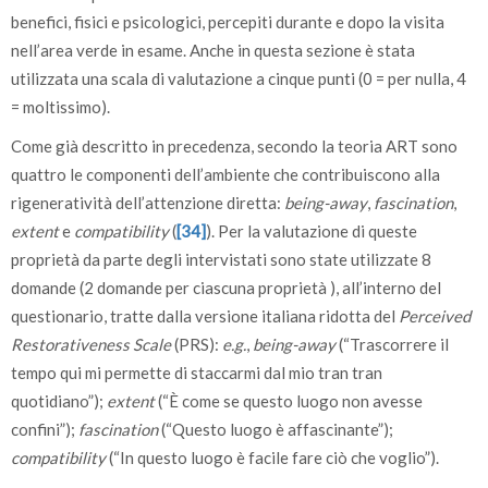
benefici, fisici e psicologici, percepiti durante e dopo la visita
nell’area verde in esame. Anche in questa sezione è stata
utilizzata una scala di valutazione a cinque punti (0 = per nulla, 4
= moltissimo).
Come già descritto in precedenza, secondo la teoria ART sono
quattro le componenti dell’ambiente che contribuiscono alla
rigeneratività dell’attenzione diretta:
being-away
,
fascination
,
extent
e
compatibility
(
[34]
). Per la valutazione di queste
proprietà da parte degli intervistati sono state utilizzate 8
domande (2 domande per ciascuna proprietà ), all’interno del
questionario, tratte dalla versione italiana ridotta del
Perceived
Restorativeness Scale
(PRS):
e.g.
,
being-away
(“Trascorrere il
tempo qui mi permette di staccarmi dal mio tran tran
quotidiano”);
extent
(“È come se questo luogo non avesse
confini”);
fascination
(“Questo luogo è affascinante”);
compatibility
(“In questo luogo è facile fare ciò che voglio”).