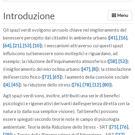
Introduzione
Gli spazi verdi svolgono un ruolo chiave nel miglioramento del
benessere percepito dai cittadini in ambiente urbano (
[41]
,
[16]
,
[64]
,
[21]
,
[53]
,
[10]
). I meccanismi attraverso cui questi spazi
influiscono sul benessere sono molteplici e riguardano, ad
esempio: la riduzione dell’inquinamento atmosferico (
[58]
,
[52]
);
il miglioramento del microclima urbano (
[47]
,
[8]
); la stimolazione
dell’esercizio fisico (
[72]
,
[65]
); l’aumento della coesione sociale
(
[4]
,
[45]
); la riduzione dello stress (
[76]
,
[78]
,
[12]
,
[80]
).
Agli spazi verdi sono, inoltre, attribuiti una serie di benefici
psicologici e rigenerativi derivanti dall’esperienza diretta con la
natura (o dalla sua semplice visione). Tali benefici possono
essere spiegati secondo teorie note in campo di psicologia
ambientale: Teoria della Riduzione dello Stress - SRT (
[75]
,
[76]
,
[78]
) e Teoria della Rigenerazione dell’Attenzione - ART (
[37]
,