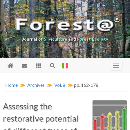
Journal of
Silviculture
and
Forest Ecology
Home
Archives
Vol. 8
pp. 162-178
Assessing the
restorative potential