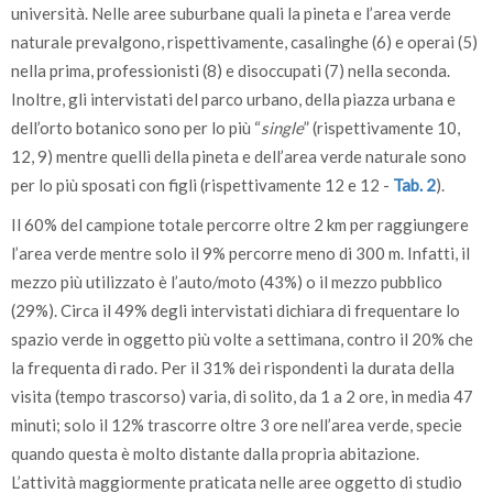
università. Nelle aree suburbane quali la pineta e l’area verde
naturale prevalgono, rispettivamente, casalinghe (6) e operai (5)
nella prima, professionisti (8) e disoccupati (7) nella seconda.
Inoltre, gli intervistati del parco urbano, della piazza urbana e
dell’orto botanico sono per lo più “
single
” (rispettivamente 10,
12, 9) mentre quelli della pineta e dell’area verde naturale sono
per lo più sposati con figli (rispettivamente 12 e 12 -
Tab. 2
).
Il 60% del campione totale percorre oltre 2 km per raggiungere
l’area verde mentre solo il 9% percorre meno di 300 m. Infatti, il
mezzo più utilizzato è l’auto/moto (43%) o il mezzo pubblico
(29%). Circa il 49% degli intervistati dichiara di frequentare lo
spazio verde in oggetto più volte a settimana, contro il 20% che
la frequenta di rado. Per il 31% dei rispondenti la durata della
visita (tempo trascorso) varia, di solito, da 1 a 2 ore, in media 47
minuti; solo il 12% trascorre oltre 3 ore nell’area verde, specie
quando questa è molto distante dalla propria abitazione.
L’attività maggiormente praticata nelle aree oggetto di studio