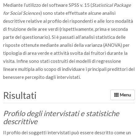
Mediante l’utilizzo del software SPSS v. 15 (
Statistical Package
C’è un ordine chiaro nella disposizione fisica di questo luogo
for Social Sciences
) sono state effettuate alcune analisi
descrittive relative al profilo dei rispondenti e alle loro modalità
Questo luogo è affascinante
di fruizione delle aree verdi (rispettivamente, prima e seconda
C’è molto da esplorare e da scoprire in questo luogo
parte del questionario). Si è passati all’analisi statistica delle
Essere in questo luogo è in accordo con i miei interessi personal
risposte ottenute mediante analisi della varianza (ANOVA) per
tipologia di area verde e attività svolta dai fruitori durante la
In questo luogo è facile fare ciò che voglio
visita. Infine sono stati costruiti dei modelli di regressione
Prova a descrivere come ti sembra il luogo in cui ti trovi, scegl
lineare multipla allo scopo di individuare i principali predittori del
benessere percepito dagli intervistati.
Prova a descrivere come ti sembra il luogo in cui ti trovi, scegl
Risultati
Profilo degli intervistati e statistiche
descrittive
Il profilo dei soggetti intervistati può essere descritto come un