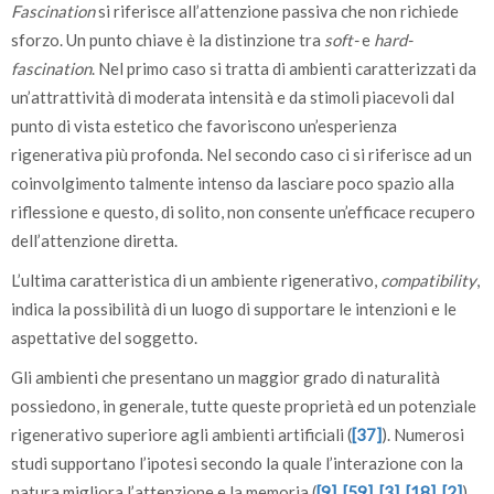
Fascination
si riferisce all’attenzione passiva che non richiede
sforzo. Un punto chiave è la distinzione tra
soft-
e
hard-
fascination
. Nel primo caso si tratta di ambienti caratterizzati da
un’attrattività di moderata intensità e da stimoli piacevoli dal
punto di vista estetico che favoriscono un’esperienza
rigenerativa più profonda. Nel secondo caso ci si riferisce ad un
coinvolgimento talmente intenso da lasciare poco spazio alla
riflessione e questo, di solito, non consente un’efficace recupero
dell’attenzione diretta.
L’ultima caratteristica di un ambiente rigenerativo,
compatibility
,
indica la possibilità di un luogo di supportare le intenzioni e le
aspettative del soggetto.
Gli ambienti che presentano un maggior grado di naturalità
possiedono, in generale, tutte queste proprietà ed un potenziale
rigenerativo superiore agli ambienti artificiali (
[37]
). Numerosi
studi supportano l’ipotesi secondo la quale l’interazione con la
natura migliora l’attenzione e la memoria (
[9]
,
[59]
,
[3]
,
[18]
,
[2]
).