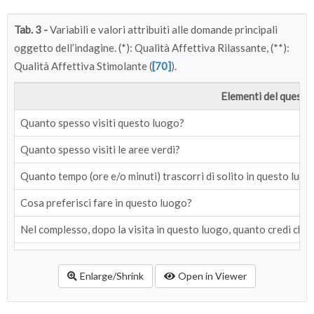
Tab. 3 -
Variabili e valori attribuiti alle domande principali
oggetto dell’indagine. (*): Qualità Affettiva Rilassante, (**):
Qualità Affettiva Stimolante (
[70]
).
Elementi del questi
Quanto spesso visiti questo luogo?
Quanto spesso visiti le aree verdi?
Quanto tempo (ore e/o minuti) trascorri di solito in questo luog
Cosa preferisci fare in questo luogo?
Nel complesso, dopo la visita in questo luogo, quanto credi che ti
Trascorrere il tempo qui mi permette di staccarmi dal mio tran t
Enlarge/Shrink
Open in Viewer
In questo luogo posso scappare dalle cose che di solito richied
È come se questo luogo non avesse confini