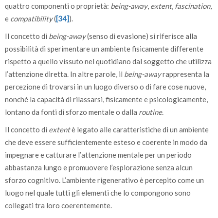
quattro componenti o proprietà:
being-away
,
extent
,
fascination
,
e
compatibility
(
[34]
).
Il concetto di
being-away
(senso di evasione) si riferisce alla
possibilità di sperimentare un ambiente fisicamente differente
rispetto a quello vissuto nel quotidiano dal soggetto che utilizza
l’attenzione diretta. In altre parole, il
being-away
rappresenta la
percezione di trovarsi in un luogo diverso o di fare cose nuove,
nonché la capacità di rilassarsi, fisicamente e psicologicamente,
lontano da fonti di sforzo mentale o dalla
routine
.
Il concetto di
extent
è legato alle caratteristiche di un ambiente
che deve essere sufficientemente esteso e coerente in modo da
impegnare e catturare l’attenzione mentale per un periodo
abbastanza lungo e promuovere l’esplorazione senza alcun
sforzo cognitivo. L’ambiente rigenerativo è percepito come un
luogo nel quale tutti gli elementi che lo compongono sono
collegati tra loro coerentemente.