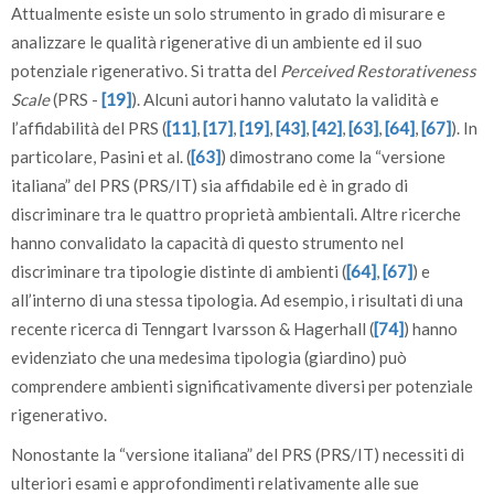
Attualmente esiste un solo strumento in grado di misurare e
analizzare le qualità rigenerative di un ambiente ed il suo
potenziale rigenerativo. Si tratta del
Perceived Restorativeness
Scale
(PRS -
[19]
). Alcuni autori hanno valutato la validità e
l’affidabilità del PRS (
[11]
,
[17]
,
[19]
,
[43]
,
[42]
,
[63]
,
[64]
,
[67]
). In
particolare, Pasini et al. (
[63]
) dimostrano come la “versione
italiana” del PRS (PRS/IT) sia affidabile ed è in grado di
discriminare tra le quattro proprietà ambientali. Altre ricerche
hanno convalidato la capacità di questo strumento nel
discriminare tra tipologie distinte di ambienti (
[64]
,
[67]
) e
all’interno di una stessa tipologia. Ad esempio, i risultati di una
recente ricerca di Tenngart Ivarsson & Hagerhall (
[74]
) hanno
evidenziato che una medesima tipologia (giardino) può
comprendere ambienti significativamente diversi per potenziale
rigenerativo.
Nonostante la “versione italiana” del PRS (PRS/IT) necessiti di
ulteriori esami e approfondimenti relativamente alle sue