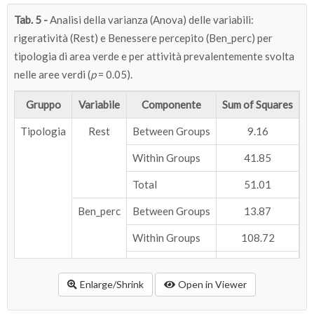
Tab. 5 -
Analisi della varianza (Anova) delle variabili:
120-180 minuti
rigeratività (Rest) e Benessere percepito (Ben_perc) per
180-300 minuti
tipologia di area verde e per attività prevalentemente svolta
nelle aree verdi (
p
= 0.05).
300-600 minuti
Attività preferita
osservare/contemplare
Gruppo
Variabile
Componente
Sum of Squares
parlare/incontrare
Tipologia
Rest
Between Groups
9.16
passeggiare
Within Groups
41.85
1
attività fisica
Total
51.01
1
Frequenza visita aree verdi
quasi mai
Ben_perc
Between Groups
13.87
circa una volta al mese
Within Groups
108.72
1
circa due volte al mese
Total
122.59
1
Enlarge/Shrink
Open in Viewer
circa una volta a settimana
Attività
Rest
Between Groups
0.67