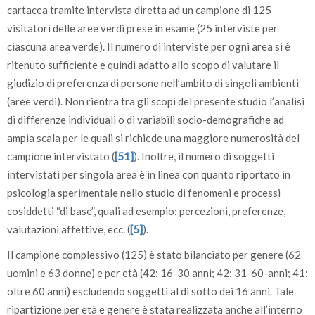
cartacea tramite intervista diretta ad un campione di 125
visitatori delle aree verdi prese in esame (25 interviste per
ciascuna area verde). Il numero di interviste per ogni area si è
ritenuto sufficiente e quindi adatto allo scopo di valutare il
giudizio di preferenza di persone nell’ambito di singoli ambienti
(aree verdi). Non rientra tra gli scopi del presente studio l’analisi
di differenze individuali o di variabili socio-demografiche ad
ampia scala per le quali si richiede una maggiore numerosità del
campione intervistato (
[51]
). Inoltre, il numero di soggetti
intervistati per singola area è in linea con quanto riportato in
psicologia sperimentale nello studio di fenomeni e processi
cosiddetti “di base”, quali ad esempio: percezioni, preferenze,
valutazioni affettive, ecc. (
[5]
).
Il campione complessivo (125) è stato bilanciato per genere (62
uomini e 63 donne) e per età (42: 16-30 anni; 42: 31-60-anni; 41:
oltre 60 anni) escludendo soggetti al di sotto dei 16 anni. Tale
ripartizione per età e genere è stata realizzata anche all’interno