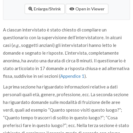
Oltre 60 anni
8
Enlarge/Shrink
Open in Viewer
Istruzione
elementare/media
8
diploma
1
A ciascun intervistato è stato chiesto di compilare un
laurea
2
questionario con la supervisione dell’intervistatore. In alcuni
casi (
e.g.
, soggetti anziani) gli intervistatori hanno letto le
Attività
lavoro manuale
3
domande e segnato le risposte. L’intervista, completamente
lavoro di concetto
2
anonima, ha avuto una durata di circa 8 minuti. Il questionario è
casalinga
1
stato articolato in 17 domande a risposta chiusa e ad alternativa
fissa, suddivise in sei sezioni (
Appendice 1
).
disoccupato/a
4
La prima sezione ha riguardato informazioni relative a dati
studente
8
personali quali età, genere, professione, ecc. La seconda sezione
pensionato/a
7
ha riguardato domande sulle modalità di fruizione delle aree
verdi, quali ad esempio “Quanto spesso visiti questo luogo?”;
Tipologia familiare
sposato/convivente con figli
4
“Quanto tempo trascorri di solito in questo luogo?”; “Cosa
sposato/convivente senza figli
1
preferisci fare in questo luogo?”; ecc. Nella terza sezione è stato