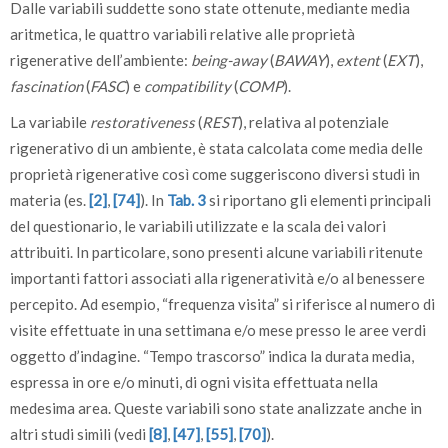
Dalle variabili suddette sono state ottenute, mediante media
aritmetica, le quattro variabili relative alle proprietà
rigenerative dell’ambiente:
being-away
(
BAWAY
),
extent
(
EXT
),
fascination
(
FASC
) e
compatibility
(
COMP
).
La variabile
restorativeness
(
REST
), relativa al potenziale
rigenerativo di un ambiente, è stata calcolata come media delle
proprietà rigenerative così come suggeriscono diversi studi in
materia (es.
[2]
,
[74]
). In
Tab. 3
si riportano gli elementi principali
del questionario, le variabili utilizzate e la scala dei valori
attribuiti. In particolare, sono presenti alcune variabili ritenute
importanti fattori associati alla rigeneratività e/o al benessere
percepito. Ad esempio, “frequenza visita” si riferisce al numero di
visite effettuate in una settimana e/o mese presso le aree verdi
oggetto d’indagine. “Tempo trascorso” indica la durata media,
espressa in ore e/o minuti, di ogni visita effettuata nella
medesima area. Queste variabili sono state analizzate anche in
altri studi simili (vedi
[8]
,
[47]
,
[55]
,
[70]
).