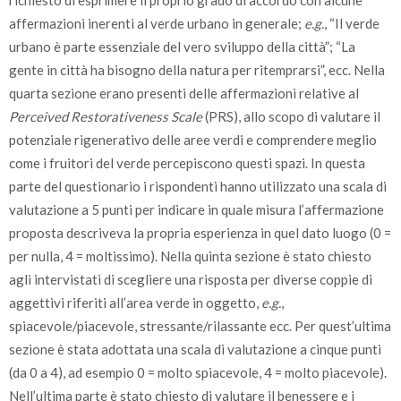
richiesto di esprimere il proprio grado di accordo con alcune
impegnato non convivente
7
affermazioni inerenti al verde urbano in generale;
e.g.
, “Il verde
single
1
urbano è parte essenziale del vero sviluppo della città”; “La
gente in città ha bisogno della natura per ritemprarsi”, ecc. Nella
altro
1
quarta sezione erano presenti delle affermazioni relative al
Perceived Restorativeness Scale
(PRS), allo scopo di valutare il
potenziale rigenerativo delle aree verdi e comprendere meglio
come i fruitori del verde percepiscono questi spazi. In questa
parte del questionario i rispondenti hanno utilizzato una scala di
valutazione a 5 punti per indicare in quale misura l’affermazione
proposta descriveva la propria esperienza in quel dato luogo (0 =
per nulla, 4 = moltissimo). Nella quinta sezione è stato chiesto
agli intervistati di scegliere una risposta per diverse coppie di
aggettivi riferiti all’area verde in oggetto,
e.g.
,
spiacevole/piacevole, stressante/rilassante ecc. Per quest’ultima
sezione è stata adottata una scala di valutazione a cinque punti
(da 0 a 4), ad esempio 0 = molto spiacevole, 4 = molto piacevole).
Nell’ultima parte è stato chiesto di valutare il benessere e i