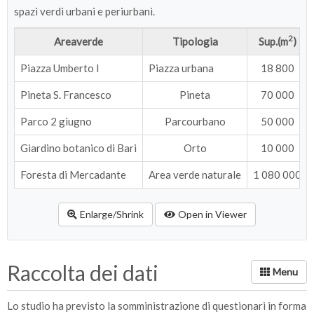
spazi verdi urbani e periurbani.
2
Areaverde
Tipologia
Sup.(m
)
Piazza Umberto I
Piazza urbana
18 800
Pineta S. Francesco
Pineta
70 000
Parco 2 giugno
Parcourbano
50 000
Giardino botanico di Bari
Orto
10 000
Foresta di Mercadante
Area verde naturale
1 080 000
Enlarge/Shrink
Open in Viewer
Raccolta dei dati
Lo studio ha previsto la somministrazione di questionari in forma