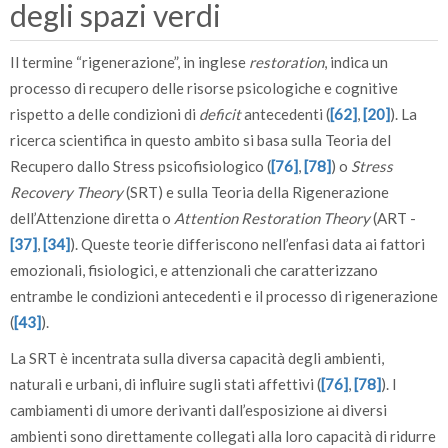
degli spazi verdi
Il termine “rigenerazione”, in inglese
restoration
, indica un
processo di recupero delle risorse psicologiche e cognitive
rispetto a delle condizioni di
deficit
antecedenti (
[62]
,
[20]
). La
ricerca scientifica in questo ambito si basa sulla Teoria del
Recupero dallo Stress psicofisiologico (
[76]
,
[78]
) o
Stress
Recovery Theory
(SRT) e sulla Teoria della Rigenerazione
dell’Attenzione diretta o
Attention Restoration Theory
(ART -
[37]
,
[34]
). Queste teorie differiscono nell’enfasi data ai fattori
emozionali, fisiologici, e attenzionali che caratterizzano
entrambe le condizioni antecedenti e il processo di rigenerazione
(
[43]
).
La SRT è incentrata sulla diversa capacità degli ambienti,
naturali e urbani, di influire sugli stati affettivi (
[76]
,
[78]
). I
cambiamenti di umore derivanti dall’esposizione ai diversi
ambienti sono direttamente collegati alla loro capacità di ridurre