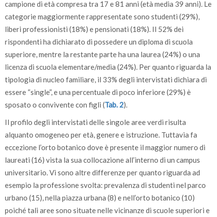
campione di età compresa tra 17 e 81 anni (età media 39 anni). Le
categorie maggiormente rappresentate sono studenti (29%),
liberi professionisti (18%) e pensionati (18%). Il 52% dei
rispondenti ha dichiarato di possedere un diploma di scuola
superiore, mentre la restante parte ha una laurea (24%) o una
licenza di scuola elementare/media (24%). Per quanto riguarda la
tipologia di nucleo familiare, il 33% degli intervistati dichiara di
essere “single”, e una percentuale di poco inferiore (29%) è
sposato o convivente con figli (
Tab. 2
).
Il profilo degli intervistati delle singole aree verdi risulta
alquanto omogeneo per età, genere e istruzione. Tuttavia fa
eccezione l’orto botanico dove è presente il maggior numero di
laureati (16) vista la sua collocazione all’interno di un campus
universitario. Vi sono altre differenze per quanto riguarda ad
esempio la professione svolta: prevalenza di studenti nel parco
urbano (15), nella piazza urbana (8) e nell’orto botanico (10)
poiché tali aree sono situate nelle vicinanze di scuole superiori e