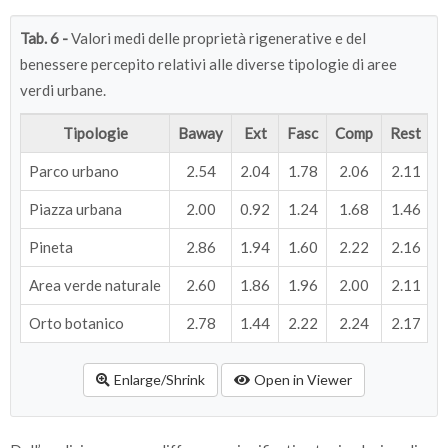
più volte a settimana
Within Groups
50.35
1
Tab. 6 -
Valori medi delle proprietà rigenerative e del
Total
51.02
1
benessere percepito relativi alle diverse tipologie di aree
Ben_perc
Between Groups
6.66
verdi urbane.
Within Groups
115.93
1
Tipologie
Baway
Ext
Fasc
Comp
Rest
B
Total
122.59
1
Parco urbano
2.54
2.04
1.78
2.06
2.11
Piazza urbana
2.00
0.92
1.24
1.68
1.46
Pineta
2.86
1.94
1.60
2.22
2.16
Area verde naturale
2.60
1.86
1.96
2.00
2.11
Orto botanico
2.78
1.44
2.22
2.24
2.17
Enlarge/Shrink
Open in Viewer