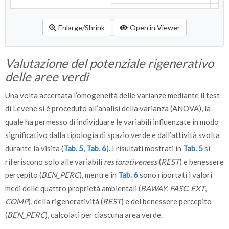
bus/treno/metro
Enlarge/Shrink
Open in Viewer
bicicletta
a piedi
Valutazione del potenziale rigenerativo
altro
delle aree verdi
Frequenza visita
quasi mai
Una volta accertata l’omogeneità delle varianze mediante il test
di Levene si è proceduto all’analisi della varianza (ANOVA), la
circa una volta al mese
quale ha permesso di individuare le variabili influenzate in modo
circa due volte al mese
significativo dalla tipologia di spazio verde e dall’attività svolta
durante la visita (
Tab. 5
,
Tab. 6
). I risultati mostrati in
Tab. 5
si
circa una volta a settimana
riferiscono solo alle variabili
restorativeness
(
REST
) e benessere
più volte a settimana
percepito (
BEN_PERC
), mentre in
Tab. 6
sono riportati i valori
Tempo trascorso
0-30 minuti
medi delle quattro proprietà ambientali (
BAWAY
,
FASC
,
EXT
,
COMP
), della rigeneratività (
REST
) e del benessere percepito
30-60 minuti
(
BEN_PERC
), calcolati per ciascuna area verde.
60-120 minuti