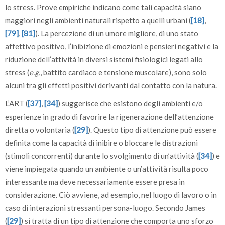
lo stress. Prove empiriche indicano come tali capacità siano
maggiori negli ambienti naturali rispetto a quelli urbani (
[18]
,
[79]
,
[81]
). La percezione di un umore migliore, di uno stato
affettivo positivo, l’inibizione di emozioni e pensieri negativi e la
riduzione dell’attività in diversi sistemi fisiologici legati allo
stress (
e.g.
, battito cardiaco e tensione muscolare), sono solo
alcuni tra gli effetti positivi derivanti dal contatto con la natura.
L’ART (
[37]
,
[34]
) suggerisce che esistono degli ambienti e/o
esperienze in grado di favorire la rigenerazione dell’attenzione
diretta o volontaria (
[29]
). Questo tipo di attenzione può essere
definita come la capacità di inibire o bloccare le distrazioni
(stimoli concorrenti) durante lo svolgimento di un’attività (
[34]
) e
viene impiegata quando un ambiente o un’attività risulta poco
interessante ma deve necessariamente essere presa in
considerazione. Ciò avviene, ad esempio, nel luogo di lavoro o in
caso di interazioni stressanti persona-luogo. Secondo James
(
[29]
) si tratta di un tipo di attenzione che comporta uno sforzo