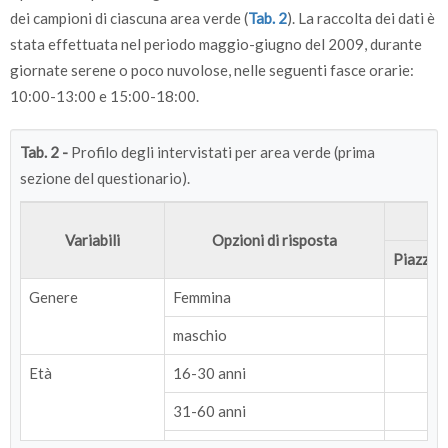
dei campioni di ciascuna area verde (
Tab. 2
). La raccolta dei dati è
stata effettuata nel periodo maggio-giugno del 2009, durante
giornate serene o poco nuvolose, nelle seguenti fasce orarie:
10:00-13:00 e 15:00-18:00.
Tab. 2 -
Profilo degli intervistati per area verde (prima
sezione del questionario).
Variabili
Opzioni di risposta
Piazza 
Genere
Femmina
1
maschio
1
Età
16-30 anni
9
31-60 anni
8