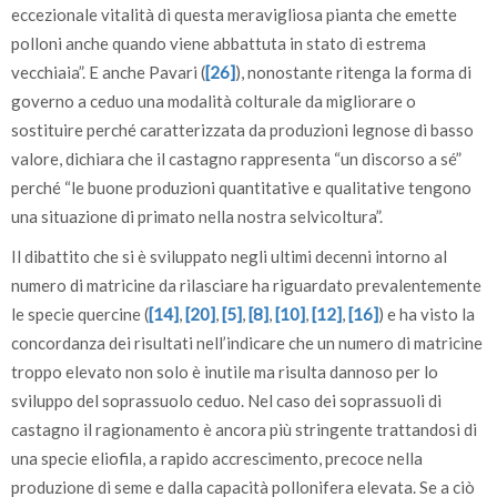
eccezionale vitalità di questa meravigliosa pianta che emette
polloni anche quando viene abbattuta in stato di estrema
vecchiaia”. E anche Pavari (
[26]
), nonostante ritenga la forma di
governo a ceduo una modalità colturale da migliorare o
sostituire perché caratterizzata da produzioni legnose di basso
valore, dichiara che il castagno rappresenta “un discorso a sé”
perché “le buone produzioni quantitative e qualitative tengono
una situazione di primato nella nostra selvicoltura”.
Il dibattito che si è sviluppato negli ultimi decenni intorno al
numero di matricine da rilasciare ha riguardato prevalentemente
le specie quercine (
[14]
,
[20]
,
[5]
,
[8]
,
[10]
,
[12]
,
[16]
) e ha visto la
concordanza dei risultati nell’indicare che un numero di matricine
troppo elevato non solo è inutile ma risulta dannoso per lo
sviluppo del soprassuolo ceduo. Nel caso dei soprassuoli di
castagno il ragionamento è ancora più stringente trattandosi di
una specie eliofila, a rapido accrescimento, precoce nella
produzione di seme e dalla capacità pollonifera elevata. Se a ciò