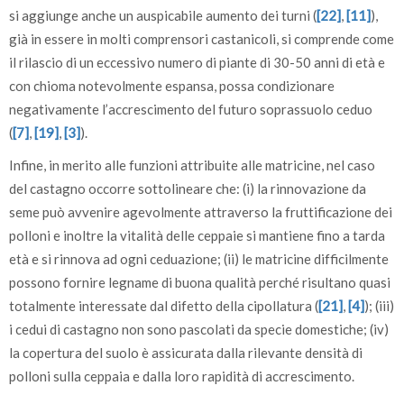
si aggiunge anche un auspicabile aumento dei turni (
[22]
,
[11]
),
già in essere in molti comprensori castanicoli, si comprende come
il rilascio di un eccessivo numero di piante di 30-50 anni di età e
con chioma notevolmente espansa, possa condizionare
negativamente l’accrescimento del futuro soprassuolo ceduo
(
[7]
,
[19]
,
[3]
).
Infine, in merito alle funzioni attribuite alle matricine, nel caso
del castagno occorre sottolineare che: (i) la rinnovazione da
seme può avvenire agevolmente attraverso la fruttificazione dei
polloni e inoltre la vitalità delle ceppaie si mantiene fino a tarda
età e si rinnova ad ogni ceduazione; (ii) le matricine difficilmente
possono fornire legname di buona qualità perché risultano quasi
totalmente interessate dal difetto della cipollatura (
[21]
,
[4]
); (iii)
i cedui di castagno non sono pascolati da specie domestiche; (iv)
la copertura del suolo è assicurata dalla rilevante densità di
polloni sulla ceppaia e dalla loro rapidità di accrescimento.