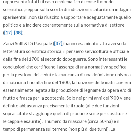
rappresenta infatti il caso emblematico di come il mondo
scientifico, seppur sulla scorta di indicazioni scaturite da indagini
sperimentali, non sia riuscito a supportare adeguatamente quello
politico e a incidere coerentemente sulla normativa di settore
(
[17]
,
[38]
).
Zanzi Sulli & Di Pasquale (
[37]
) hanno esaminato, attraverso la
letteratura scientifica storica, il pensiero selvicolturale ufficiale
dalla fine del 1700 al secondo dopoguerra. Sono interessanti le
conclusioni che certificano l’assenza di una normativa specifica
per la gestione dei cedui e la mancanza di una definizione univoca
di matricina fino alla fine del 1800; la funzione delle matricine era
essenzialmente legata alla produzione di legname da opera e/o di
frutto e frasca per la zootecnia. Solo nei primi anni del ’900 viene
definito abbastanza precisamente il ruolo (alle due funzioni
sopraccitate si aggiunge quella di produrre seme per sostituire
le ceppaie esaurite), il numero da rilasciare (circa 50/ha) e il
tempo di permanenza sul terreno (non più di due turni). La