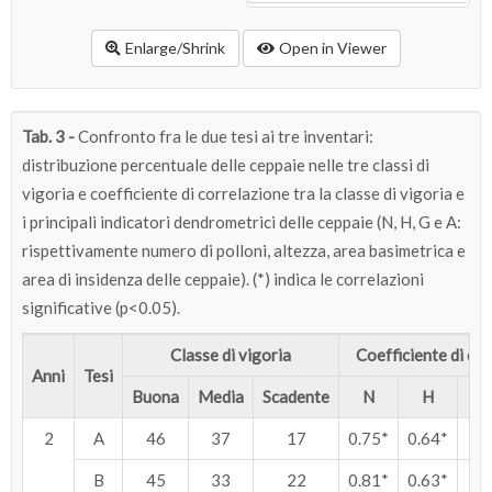
Enlarge/Shrink
Open in Viewer
Tab. 3 -
Confronto fra le due tesi ai tre inventari:
distribuzione percentuale delle ceppaie nelle tre classi di
vigoria e coefficiente di correlazione tra la classe di vigoria e
i principali indicatori dendrometrici delle ceppaie (N, H, G e A:
rispettivamente numero di polloni, altezza, area basimetrica e
area di insidenza delle ceppaie). (*) indica le correlazioni
significative (p<0.05).
Classe di vigoria
Coefficiente di co
Anni
Tesi
Buona
Media
Scadente
N
H
2
A
46
37
17
0.75*
0.64*
-
B
45
33
22
0.81*
0.63*
-