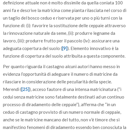
definizione attuale non è molto dissimile da quella coniata 100
anni fa e descrive la matricina come pianta rilasciata nel corso di
un taglio del bosco ceduo e riservata per uno o più turni con la
funzione di: (i): favorire la sostituzione delle ceppaie attraverso
la rinnovazione naturale da seme, (ii): produrre legname da
lavoro, (iii): produrre frutto per il pascolo (iv): assicurare una
adeguata copertura del suolo (
[9]
). Elemento innovativo è la
funzione di copertura del suolo attribuita a questa componente.
Per quanto riguarda il castagno alcuni autori hanno messo in
evidenza l’opportunità di adeguare il numero di matricine da
rilasciare in considerazione delle peculiarità della specie.
Merendi (
[25]
), acceso fautore di una intensa matricinatura (“i
cedui senza matricine sono fatalmente destinati ad un continuo
processo di diradamento delle ceppaie”), afferma che “in un
ceduo di castagno provvisto di un numero normale di ceppaie,
anche se le matricine mancano del tutto, non v’è timore che si
manifestino fenomeni di diradamento essendo ben conosciuta la