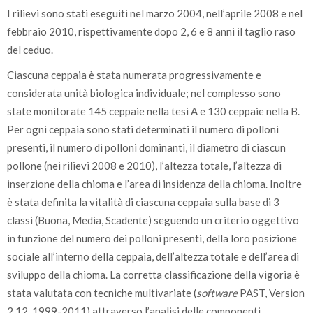
I rilievi sono stati eseguiti nel marzo 2004, nell’aprile 2008 e nel
febbraio 2010, rispettivamente dopo 2, 6 e 8 anni il taglio raso
del ceduo.
Ciascuna ceppaia è stata numerata progressivamente e
considerata unità biologica individuale; nel complesso sono
state monitorate 145 ceppaie nella tesi A e 130 ceppaie nella B.
Per ogni ceppaia sono stati determinati il numero di polloni
presenti, il numero di polloni dominanti, il diametro di ciascun
pollone (nei rilievi 2008 e 2010), l’altezza totale, l’altezza di
inserzione della chioma e l’area di insidenza della chioma. Inoltre
è stata definita la vitalità di ciascuna ceppaia sulla base di 3
classi (Buona, Media, Scadente) seguendo un criterio oggettivo
in funzione del numero dei polloni presenti, della loro posizione
sociale all’interno della ceppaia, dell’altezza totale e dell’area di
sviluppo della chioma. La corretta classificazione della vigoria è
stata valutata con tecniche multivariate (
software
PAST, Version
2.12, 1999-2011) attraverso l’analisi delle componenti