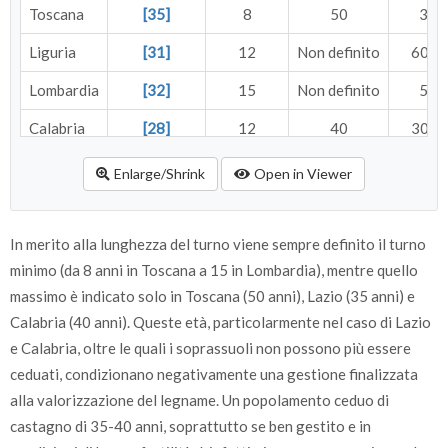
Toscana
[35]
8
50
30
(b)
Liguria
[31]
12
Non definito
60
Lombardia
[32]
15
Non definito
50
(c)
Calabria
[28]
12
40
30
Lazio
[30]
14
35
30
Enlarge/Shrink
Open in Viewer
Campania
[29]
12
Non definito
30
In merito alla lunghezza del turno viene sempre definito il turno
minimo (da 8 anni in Toscana a 15 in Lombardia), mentre quello
massimo è indicato solo in Toscana (50 anni), Lazio (35 anni) e
Calabria (40 anni). Queste età, particolarmente nel caso di Lazio
e Calabria, oltre le quali i soprassuoli non possono più essere
ceduati, condizionano negativamente una gestione finalizzata
alla valorizzazione del legname. Un popolamento ceduo di
castagno di 35-40 anni, soprattutto se ben gestito e in