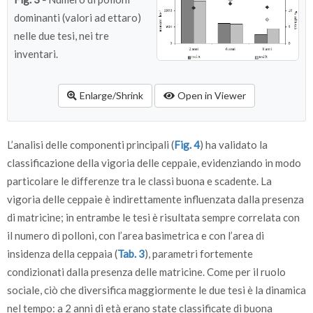
Matricine
-
1.6
0.7
-
dominanti (valori ad ettaro)
Totale
-
4.1
2.2
-
nelle due tesi, nei tre
inventari.
D med
Polloni
-
4.8
5.8
-
Matricine
27.5
34.8
37.2
-
Enlarge/Shrink
Open in Viewer
L’analisi delle componenti principali (
Fig. 4
) ha validato la
classificazione della vigoria delle ceppaie, evidenziando in modo
particolare le differenze tra le classi buona e scadente. La
vigoria delle ceppaie è indirettamente influenzata dalla presenza
di matricine; in entrambe le tesi è risultata sempre correlata con
il numero di polloni, con l’area basimetrica e con l’area di
insidenza della ceppaia (
Tab. 3
), parametri fortemente
condizionati dalla presenza delle matricine. Come per il ruolo
sociale, ciò che diversifica maggiormente le due tesi è la dinamica
nel tempo: a 2 anni di età erano state classificate di buona