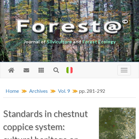
Journal of
Silviculture
and
Forest Ecology
Home
Archives
Vol. 9
pp. 281-292
Standards in chestnut
coppice system: