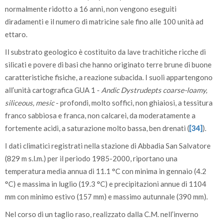
normalmente ridotto a 16 anni, non vengono eseguiti
diradamenti e il numero di matricine sale fino alle 100 unità ad
ettaro.
Il substrato geologico è costituito da lave trachitiche ricche di
silicati e povere di basi che hanno originato terre brune di buone
caratteristiche fisiche, a reazione subacida. I suoli appartengono
all’unità cartografica GUA 1 -
Andic Dystrudepts coarse-loamy,
siliceous, mesic
- profondi, molto soffici, non ghiaiosi, a tessitura
franco sabbiosa e franca, non calcarei, da moderatamente a
fortemente acidi, a saturazione molto bassa, ben drenati (
[34]
).
I dati climatici registrati nella stazione di Abbadia San Salvatore
(829 m s.l.m.) per il periodo 1985-2000, riportano una
temperatura media annua di 11.1 °C con minima in gennaio (4.2
°C) e massima in luglio (19.3 °C) e precipitazioni annue di 1104
mm con minimo estivo (157 mm) e massimo autunnale (390 mm).
Nel corso di un taglio raso, realizzato dalla C.M. nell’inverno