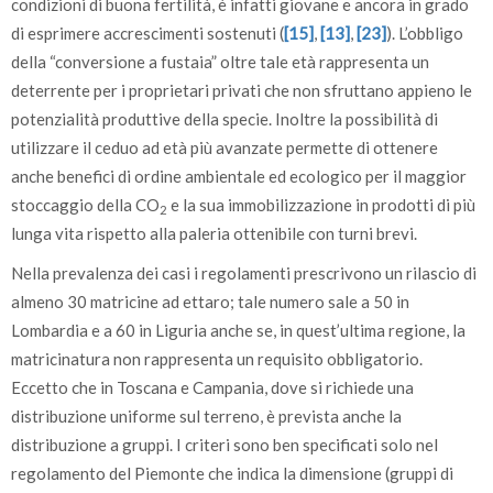
condizioni di buona fertilità, è infatti giovane e ancora in grado
di esprimere accrescimenti sostenuti (
[15]
,
[13]
,
[23]
). L’obbligo
della “conversione a fustaia” oltre tale età rappresenta un
deterrente per i proprietari privati che non sfruttano appieno le
potenzialità produttive della specie. Inoltre la possibilità di
utilizzare il ceduo ad età più avanzate permette di ottenere
anche benefici di ordine ambientale ed ecologico per il maggior
stoccaggio della CO
e la sua immobilizzazione in prodotti di più
2
lunga vita rispetto alla paleria ottenibile con turni brevi.
Nella prevalenza dei casi i regolamenti prescrivono un rilascio di
almeno 30 matricine ad ettaro; tale numero sale a 50 in
Lombardia e a 60 in Liguria anche se, in quest’ultima regione, la
matricinatura non rappresenta un requisito obbligatorio.
Eccetto che in Toscana e Campania, dove si richiede una
distribuzione uniforme sul terreno, è prevista anche la
distribuzione a gruppi. I criteri sono ben specificati solo nel
regolamento del Piemonte che indica la dimensione (gruppi di