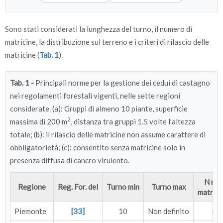
Sono stati considerati la lunghezza del turno, il numero di
matricine, la distribuzione sul terreno e i criteri di rilascio delle
matricine (
Tab. 1
).
Tab. 1 -
Principali norme per la gestione dei cedui di castagno
nei regolamenti forestali vigenti, nelle sette regioni
considerate. (a): Gruppi di almeno 10 piante, superficie
2
massima di 200 m
, distanza tra gruppi 1.5 volte l’altezza
totale; (b): il rilascio delle matricine non assume carattere di
obbligatorietà; (c): consentito senza matricine solo in
presenza diffusa di cancro virulento.
N min
Regione
Reg. For. del
Turno min
Turno max
matrici
Piemonte
[33]
10
Non definito
-