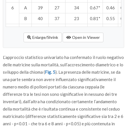
6
A
39
27
34
0.67*
0.46
0.6
B
40
37
23
0.81*
0.55
0.7
8
A
38
26
36
0.75*
0.57
0.8
Enlarge/Shrink
Open in Viewer
B
40
37
23
0.77*
0.58
0.8
L’approccio statistico univariato ha confermato il ruolo negativo
delle matricine sulla mortalità, sull’accrescimento diametrico e lo
sviluppo della chioma (
Fig. 5
). La presenza delle matricine, se da
una parte sembra non avere influenzato significativamente il
numero medio di polloni portati da ciascuna ceppaia (le
differenze tra le tesi non sono significative in nessuno dei tre
inventari), dall’altra ha condizionato certamente l’andamento
della mortalità che è risultata continua e consistente nel ceduo
matricinato (differenze statisticamente significative sia tra 2 e 6
anni - p<0.01 - che tra 6 e 8 anni - p<0.05) e più contenuta in