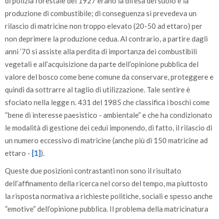
di polizia forestale del 1927 erano la difesa del suolo e la
produzione di combustibile; di conseguenza si prevedeva un
rilascio di matricine non troppo elevato (20-50 ad ettaro) per
non deprimere la produzione cedua. Al contrario, a partire dagli
anni ’70 si assiste alla perdita di importanza dei combustibili
vegetali e all’acquisizione da parte dell’opinione pubblica del
valore del bosco come bene comune da conservare, proteggere e
quindi da sottrarre al taglio di utilizzazione. Tale sentire è
sfociato nella legge n. 431 del 1985 che classifica i boschi come
“bene di interesse paesistico - ambientale” e che ha condizionato
le modalità di gestione dei cedui imponendo, di fatto, il rilascio di
un numero eccessivo di matricine (anche più di 150 matricine ad
ettaro -
[1]
).
Queste due posizioni contrastanti non sono il risultato
dell’affinamento della ricerca nel corso del tempo, ma piuttosto
la risposta normativa a richieste politiche, sociali e spesso anche
“emotive” dell’opinione pubblica. Il problema della matricinatura