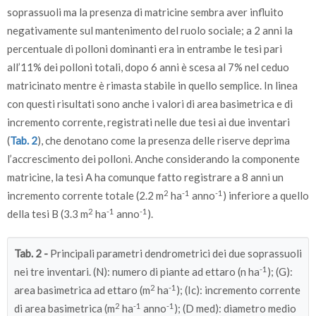
soprassuoli ma la presenza di matricine sembra aver influito
negativamente sul mantenimento del ruolo sociale; a 2 anni la
percentuale di polloni dominanti era in entrambe le tesi pari
all’11% dei polloni totali, dopo 6 anni è scesa al 7% nel ceduo
matricinato mentre è rimasta stabile in quello semplice. In linea
con questi risultati sono anche i valori di area basimetrica e di
incremento corrente, registrati nelle due tesi ai due inventari
(
Tab. 2
), che denotano come la presenza delle riserve deprima
l’accrescimento dei polloni. Anche considerando la componente
matricine, la tesi A ha comunque fatto registrare a 8 anni un
2
-1
-1
incremento corrente totale (2.2 m
ha
anno
) inferiore a quello
2
-1
-1
della tesi B (3.3 m
ha
anno
).
Tab. 2 -
Principali parametri dendrometrici dei due soprassuoli
-1
nei tre inventari. (N): numero di piante ad ettaro (n ha
); (G):
2
-1
area basimetrica ad ettaro (m
ha
); (Ic): incremento corrente
2
-1
-1
di area basimetrica (m
ha
anno
); (D med): diametro medio