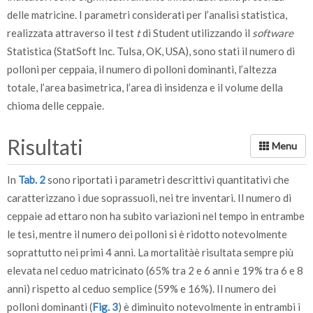
delle matricine. I parametri considerati per l’analisi statistica,
realizzata attraverso il test
t
di Student utilizzando il
software
Statistica (StatSoft Inc. Tulsa, OK, USA), sono stati il numero di
polloni per ceppaia, il numero di polloni dominanti, l’altezza
totale, l’area basimetrica, l’area di insidenza e il volume della
chioma delle ceppaie.
Risultati
In
Tab. 2
sono riportati i parametri descrittivi quantitativi che
caratterizzano i due soprassuoli, nei tre inventari. Il numero di
ceppaie ad ettaro non ha subito variazioni nel tempo in entrambe
le tesi, mentre il numero dei polloni si è ridotto notevolmente
soprattutto nei primi 4 anni. La mortalitàè risultata sempre più
elevata nel ceduo matricinato (65% tra 2 e 6 anni e 19% tra 6 e 8
anni) rispetto al ceduo semplice (59% e 16%). Il numero dei
polloni dominanti (
Fig. 3
) è diminuito notevolmente in entrambi i