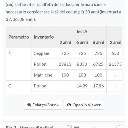
(cm). L’etàè riferita all’età del ceduo, per le matricine è
necessario considerare l’età del ceduo più 30 anni (inventari a
32, 36, 38 anni).
Tesi A
T
Parametro
Inventario
2 anni
6 anni
8 anni
2 anni
N
Ceppaie
725
725
725
650
Polloni
23813
8350
6725
21375
Matricine
100
100
100
-
G
Polloni
-
14.89
17.96
-
Matricine
5.93
9.5
10.88
-
Enlarge/Shrink
Open in Viewer
Totale
5.93
24.39
28.84
-
Ic
Polloni
-
2.5
1.5
-
Fig. 3 -
Numero di polloni