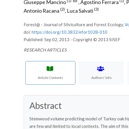
(1)
(1)
Giuseppe Mancino
,
Agostino Ferrara
,
P
(2)
(3)
Antonio Racana
,
Luca Salvati
Forest@ - Journal of Silviculture and Forest Ecology,
V
doi:
https://doi.org/10.3832/efor1028-010
Published: Sep 02, 2013 - Copyright © 2013 SISEF
RESEARCH ARTICLES
Article Contents
Authors’ Info
Abstract
Stemwood volume predicting model of Turkey oak high 
are few and limited to local contexts. The aim of thi