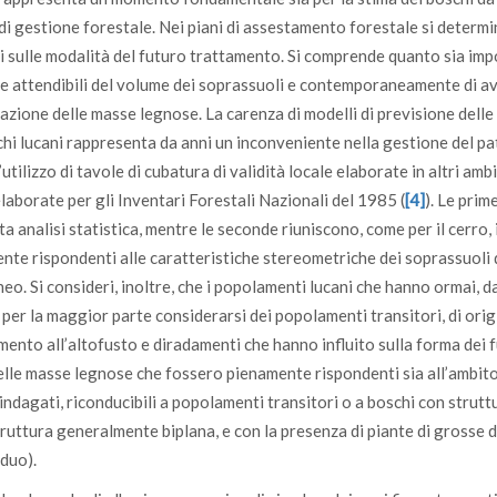
i di gestione forestale. Nei piani di assestamento forestale si determ
i sulle modalità del futuro trattamento. Si comprende quanto sia im
time attendibili del volume dei soprassuoli e contemporaneamente di a
nazione delle masse legnose. La carenza di modelli di previsione dell
hi lucani rappresenta da anni un inconveniente nella gestione del p
’utilizzo di tavole di cubatura di validità locale elaborate in altri ambi
elaborate per gli Inventari Forestali Nazionali del 1985 (
[4]
). Le prim
a analisi statistica, mentre le seconde riuniscono, come per il cerro, 
nte rispondenti alle caratteristiche stereometriche dei soprassuoli 
neo. Si consideri, inoltre, che i popolamenti lucani che hanno ormai, d
o, per la maggior parte considerarsi dei popolamenti transitori, di ori
ento all’altofusto e diradamenti che hanno influito sulla forma dei fu
elle masse legnose che fossero pienamente rispondenti sia all’ambit
 indagati, riconducibili a popolamenti transitori o a boschi con strutt
struttura generalmente biplana, e con la presenza di piante di grosse 
eduo).