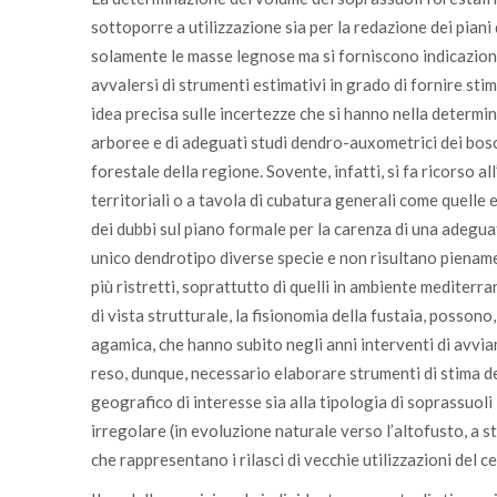
sottoporre a utilizzazione sia per la redazione dei pian
solamente le masse legnose ma si forniscono indicazion
avvalersi di strumenti estimativi in grado di fornire s
idea precisa sulle incertezze che si hanno nella determi
arboree e di adeguati studi dendro-auxometrici dei bosc
forestale della regione. Sovente, infatti, si fa ricorso all
territoriali o a tavola di cubatura generali come quelle 
dei dubbi sul piano formale per la carenza di una adeguat
unico dendrotipo diverse specie e non risultano piename
più ristretti, soprattutto di quelli in ambiente mediterra
di vista strutturale, la fisionomia della fustaia, posson
agamica, che hanno subito negli anni interventi di avviam
reso, dunque, necessario elaborare strumenti di stima d
geografico di interesse sia alla tipologia di soprassuoli
irregolare (in evoluzione naturale verso l’altofusto, a 
che rappresentano i rilasci di vecchie utilizzazioni del c