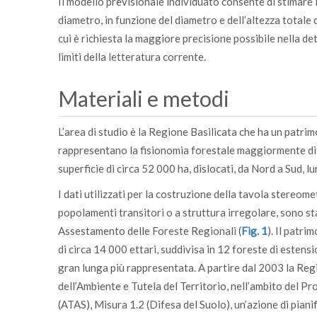
Il modello previsionale individuato consente di stimare i
diametro, in funzione del diametro e dell’altezza totale 
cui è richiesta la maggiore precisione possibile nella d
limiti della letteratura corrente.
Materiali e metodi
L’area di studio è la Regione Basilicata che ha un patri
rappresentano la fisionomia forestale maggiormente diff
superficie di circa 52 000 ha, dislocati, da Nord a Sud, 
I dati utilizzati per la costruzione della tavola stereom
popolamenti transitori o a struttura irregolare, sono stat
Assestamento delle Foreste Regionali (
Fig. 1
). Il patri
di circa 14 000 ettari, suddivisa in 12 foreste di estensi
gran lunga più rappresentata. A partire dal 2003 la Reg
dell’Ambiente e Tutela del Territorio, nell’ambito del 
(ATAS), Misura 1.2 (Difesa del Suolo), un’azione di pian