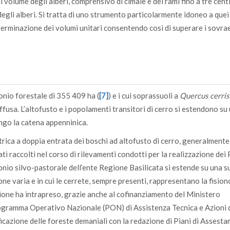
l volume degli alberi, comprensivo di cimale e dei rami fino a tre cent
degli alberi. Si tratta di uno strumento particolarmente idoneo a quei 
eterminazione dei volumi unitari consentendo così di superare i sovra
monio forestale di 355 409 ha (
[7]
) e i cui soprassuoli a
Quercus cerris
usa. L’altofusto e i popolamenti transitori di cerro si estendono su
lungo la catena appenninica.
etrica a doppia entrata dei boschi ad altofusto di cerro, generalmente
i raccolti nel corso di rilevamenti condotti per la realizzazione dei P
monio silvo-pastorale dell’ente Regione Basilicata si estende su una s
one varia e in cui le cerrete, sempre presenti, rappresentano la fision
ione ha intrapreso, grazie anche al cofinanziamento del Ministero
Programma Operativo Nazionale (PON) di Assistenza Tecnica e Azioni 
ificazione delle foreste demaniali con la redazione di Piani di Assest