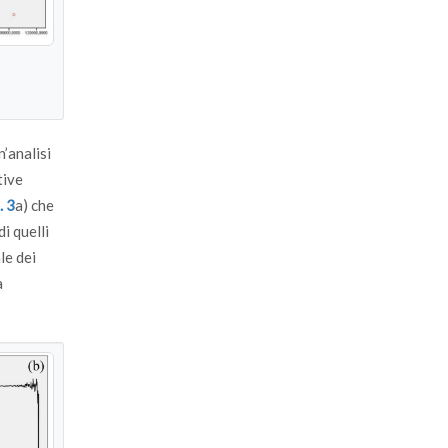
’analisi
tive
. 3
a) che
di quelli
le dei
a