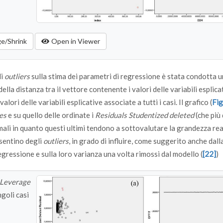
ge/Shrink
Open in Viewer
li
outliers
sulla stima dei parametri di regressione è stata condotta un
ella distanza tra il vettore contenente i valori delle variabili esplica
lori delle variabili esplicative associate a tutti i casi. Il grafico (
Fig
es
e su quello delle ordinate i
Residuals Studentized deleted
(che più 
mali in quanto questi ultimi tendono a sottovalutare la grandezza rea
esentino degli
outliers
, in grado di influire, come suggerito anche dall
 regressione e sulla loro varianza una volta rimossi dal modello (
[22]
)
 Leverage
ngoli casi