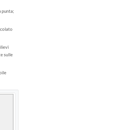
n punta;
lcolato
lievi
e sulle
bile