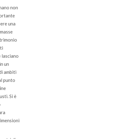
inano non
portante
vere una
e masse
atrimonio
ti
e lasciano
in un
di ambiti
al punto
gine
sti. Si è
o
ura
dimensioni