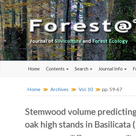
Journal of
Silviculture
and
Forest Ecology
Home
Contents
Search
Journal Info
F
Home
Archives
Vol. 10
pp. 59-67
Stemwood volume predicting
oak high stands in Basilicata (