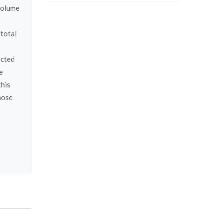
volume
 total
ected
e
this
hose