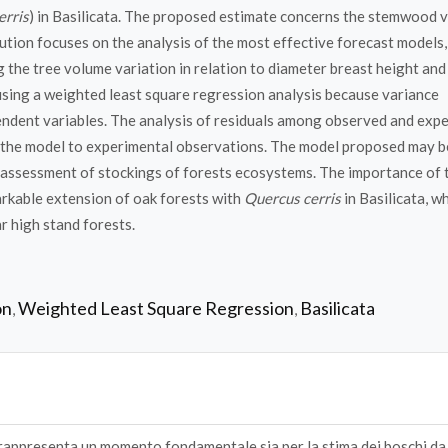
erris
) in Basilicata. The proposed estimate concerns the stemwood 
ution focuses on the analysis of the most effective forecast models,
g the tree volume variation in relation to diameter breast height and
using a weighted least square regression analysis because variance
ndent variables. The analysis of residuals among observed and exp
of the model to experimental observations. The model proposed may b
 assessment of stockings of forests ecosystems. The importance of 
rkable extension of oak forests with
Quercus cerris
in Basilicata, w
r high stand forests.
on
Weighted Least Square Regression
Basilicata
,
,
 rappresenta un momento fondamentale sia per la stima dei boschi da