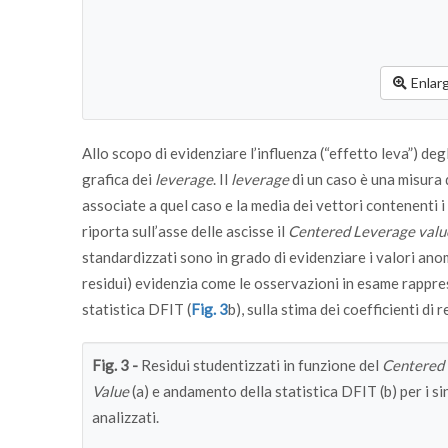
Enlar
Allo scopo di evidenziare l’influenza (“effetto leva”) deg
grafica dei
leverage
. Il
leverage
di un caso è una misura d
associate a quel caso e la media dei vettori contenenti i va
riporta sull’asse delle ascisse il
Centered Leverage valu
standardizzati sono in grado di evidenziare i valori ano
residui) evidenzia come le osservazioni in esame rappr
statistica DFIT (
Fig. 3
b), sulla stima dei coefficienti di
Fig. 3 -
Residui studentizzati in funzione del
Centered
Value
(a) e andamento della statistica DFIT (b) per i si
analizzati.