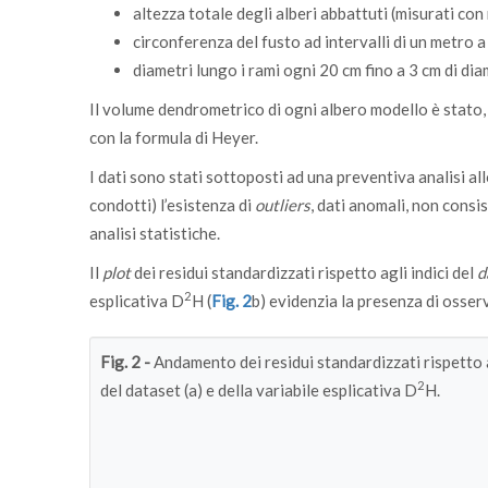
altezza totale degli alberi abbattuti (misurati con 
circonferenza del fusto ad intervalli di un metro a
diametri lungo i rami ogni 20 cm fino a 3 cm di dia
Il volume dendrometrico di ogni albero modello è stato,
con la formula di Heyer.
I dati sono stati sottoposti ad una preventiva analisi all
condotti) l’esistenza di
outliers
, dati anomali, non consi
analisi statistiche.
Il
plot
dei residui standardizzati rispetto agli indici del
d
2
esplicativa D
H (
Fig. 2
b) evidenzia la presenza di osse
Fig. 2 -
Andamento dei residui standardizzati rispetto a
2
del dataset (a) e della variabile esplicativa D
H.