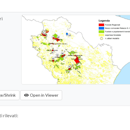
ri
ge/Shrink
Open in Viewer
 rilevati: