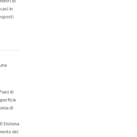
imetri di
casi in
esposti
 una
iani di
uperficie
omia di
di Sistema
amento dei