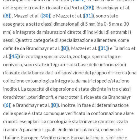
delle specie trovate, ricavate da Porta (
[39]
), Brandmayr et al.
(
[8]
), Mazzei et al. (
[30]
) e Mazzei et al. (
[31]
), sono state
assegnate a sette classi dimensionali di 5 mm (da 0-5 mm a 30
mm) e integrate da misurazioni dirette di individui di entrambi i
sessi. Quattro categorie di specializzazione alimentare, come
definite da Brandmayr et al. (
[8]
), Mazzei et al. (
[31]
) e Talarico et
al. (
[45]
) in zoofaga specializzata, zoofaga, spermofaga e
onnivora, sono state integrate sulla base delle informazioni
ricavate dalla banca dati a disposizione del gruppo di ricerca (una
collezione entomologica integrata da matrici specie/stazione
inedite). La capacità di dispersione è stata distinta in tre classi
(brachitteri, pteridimorfi, e macrotteri), ricavate da Brandmayr
(
[6]
) e Brandmayr et al. (
[8]
). Inoltre, in fase di determinazione
delle specie è stata comunque verificata la conformazione alare
di molti esemplari. La corologia è stata invece caratterizzata
tramite 6 parametri, quali: endemiche calabresi, endemiche
Italiane, Europee, Mediterranee, Euroasiatiche o -sibiriche e