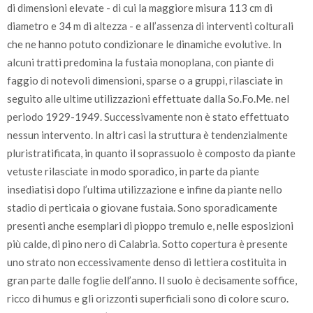
di dimensioni elevate - di cui la maggiore misura 113 cm di
diametro e 34 m di altezza - e all’assenza di interventi colturali
che ne hanno potuto condizionare le dinamiche evolutive. In
alcuni tratti predomina la fustaia monoplana, con piante di
faggio di notevoli dimensioni, sparse o a gruppi, rilasciate in
seguito alle ultime utilizzazioni effettuate dalla So.Fo.Me. nel
periodo 1929-1949. Successivamente non è stato effettuato
nessun intervento. In altri casi la struttura è tendenzialmente
pluristratificata, in quanto il soprassuolo è composto da piante
vetuste rilasciate in modo sporadico, in parte da piante
insediatisi dopo l’ultima utilizzazione e infine da piante nello
stadio di perticaia o giovane fustaia. Sono sporadicamente
presenti anche esemplari di pioppo tremulo e, nelle esposizioni
più calde, di pino nero di Calabria. Sotto copertura è presente
uno strato non eccessivamente denso di lettiera costituita in
gran parte dalle foglie dell’anno. Il suolo è decisamente soffice,
ricco di humus e gli orizzonti superficiali sono di colore scuro.