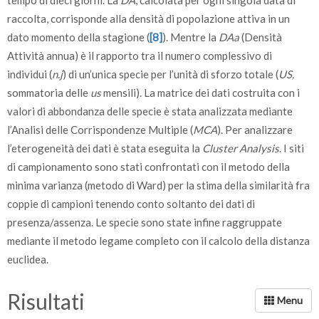
raccolta, corrisponde alla densità di popolazione attiva in un
Corologia
1
Endemiche calabrese
1
7
dato momento della stagione (
[8]
). Mentre la
DAa
(Densità
2
Endemiche Italiane
7
53
Attività annua) è il rapporto tra il numero complessivo di
individui (
n.j
) di un’unica specie per l’unità di sforzo totale (
US,
3
Europee
4
30
sommatoria delle
us
mensili). La matrice dei dati costruita con i
4
Mediterranee
1
7
valori di abbondanza delle specie è stata analizzata mediante
l’Analisi delle Corrispondenze Multiple (
MCA
). Per analizzare
5
Euroasiatiche-sibiriche
-
l’eterogeneità dei dati è stata eseguita la
Cluster Analysis
. I siti
6
Paleartiche
-
di campionamento sono stati confrontati con il metodo della
minima varianza (metodo di Ward) per la stima della similarità fra
Habitat
1
Ambienti forestali
11
84
coppie di campioni tenendo conto soltanto dei dati di
2
Eurecia
2
15
presenza/assenza. Le specie sono state infine raggruppate
3
Ambienti aperti
-
mediante il metodo legame completo con il calcolo della distanza
euclidea.
Numero di specie totale
13
Risultati