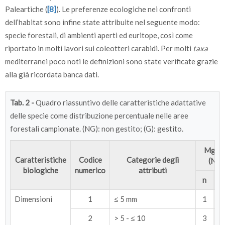
Paleartiche (
[8]
). Le preferenze ecologiche nei confronti
dell’habitat sono infine state attribuite nel seguente modo:
specie forestali, di ambienti aperti ed euritope, così come
riportato in molti lavori sui coleotteri carabidi. Per molti
taxa
mediterranei poco noti le definizioni sono state verificate grazie
alla già ricordata banca dati.
Tab. 2 -
Quadro riassuntivo delle caratteristiche adattative
delle specie come distribuzione percentuale nelle aree
forestali campionate. (NG): non gestito; (G): gestito.
Mg 1-
Caratteristiche
Codice
Categorie degli
(NG)
biologiche
numerico
attributi
n
Dimensioni
1
≤ 5 mm
1
7
2
> 5 - ≤ 10
3
23