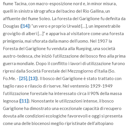
fiume Tacina, con macro-esposizione nord e, in minor misura,
quelli in sinistra idrografica del bacino del Rio Gallina, un
affluente del fiume Soleo. La foresta del Gariglione fu definita da
Douglas (
[14]
) “un vero e proprio Urwald […], un impenetrabile
groviglio di alberi […]” e appariva al visitatore come una foresta
primigenia, mai sfiorata dalla mano dell’uomo. Nel 1907 la
Foresta del Gariglione fu venduta alla Rueping, una società
austro-tedesca, che iniziò l’utilizzazione del bosco fino alla prima
guerra mondiale. Dopo il conflitto i lavori di utilizzazione furono
ripresi dalla Società Forestale del Mezzogiorno d’Italia (So.
Fo.Me. -
[25]
,
[13]
). Il bosco del Gariglione è stato trattato con
taglio raso e rilascio di riserve. Nel ventennio 1929-1949
l’utilizzazione forestale ha interessato circa il 90% della massa
legnosa (
[11]
). Nonostante le utilizzazioni intense, il bosco
Gariglione ha dimostrato una eccezionale capacità di recupero
dovuta alle condizioni ecologiche favorevoli e oggi si presenta
come una delle biocenosi meglio ripristinate dell’altopiano