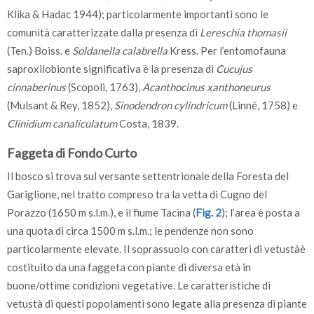
Klika & Hadac 1944); particolarmente importanti sono le
comunità caratterizzate dalla presenza di
Lereschia thomasii
(Ten.) Boiss. e
Soldanella calabrella
Kress. Per l’entomofauna
saproxilobionte significativa è la presenza di
Cucujus
cinnaberinus
(Scopoli, 1763),
Acanthocinus xanthoneurus
(Mulsant & Rey, 1852),
Sinodendron cylindricum
(Linné, 1758) e
Clinidium canaliculatum
Costa, 1839.
Faggeta di Fondo Curto
Il bosco si trova sul versante settentrionale della Foresta del
Gariglione, nel tratto compreso tra la vetta di Cugno del
Porazzo (1650 m s.l.m.), e il fiume Tacina (
Fig. 2
); l’area è posta a
una quota di circa 1500 m s.l.m.; le pendenze non sono
particolarmente elevate. Il soprassuolo con caratteri di vetustàè
costituito da una faggeta con piante di diversa età in
buone/ottime condizioni vegetative. Le caratteristiche di
vetustà di questi popolamenti sono legate alla presenza di piante