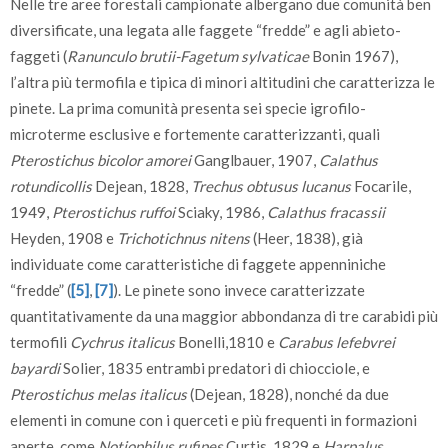
Nelle tre aree forestali campionate albergano due comunità ben
diversificate, una legata alle faggete “fredde” e agli abieto-
faggeti (
Ranunculo brutii-Fagetum sylvaticae
Bonin 1967),
l’altra più termofila e tipica di minori altitudini che caratterizza le
pinete. La prima comunità presenta sei specie igrofilo-
microterme esclusive e fortemente caratterizzanti, quali
Pterostichus bicolor amorei
Ganglbauer, 1907,
Calathus
rotundicollis
Dejean, 1828,
Trechus obtusus lucanus
Focarile,
1949,
Pterostichus ruffoi
Sciaky, 1986,
Calathus fracassii
Heyden, 1908 e
Trichotichnus nitens
(Heer, 1838), già
individuate come caratteristiche di faggete appenniniche
“fredde” (
[5]
,
[7]
). Le pinete sono invece caratterizzate
quantitativamente da una maggior abbondanza di tre carabidi più
termofili
Cychrus italicus
Bonelli,1810 e
Carabus lefebvrei
bayardi
Solier, 1835 entrambi predatori di chiocciole, e
Pterostichus melas italicus
(Dejean, 1828), nonché da due
elementi in comune con i querceti e più frequenti in formazioni
aperte, come
Notiophilus rufipes
Curtis, 1829 e
Harpalus