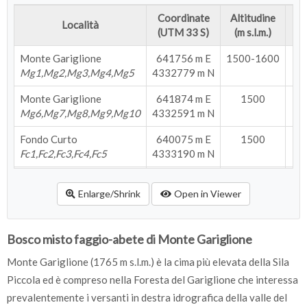
Coordinate
Altitudine
Località
Esp
(UTM 33 S)
(m s.l.m.)
Monte Gariglione
641756 m E
1500-1600
S
Mg1,Mg2,Mg3,Mg4,Mg5
4332779 m N
Monte Gariglione
641874 m E
1500
S
Mg6,Mg7,Mg8,Mg9,Mg10
4332591 m N
Fondo Curto
640075 m E
1500
N
Fc1,Fc2,Fc3,Fc4,Fc5
4333190 m N
Fondo Curto
639923 m E
1500
No
Fc6,Fc7,Fc8,Fc9,Fc10
Enlarge/Shrink
4333198 m N
Open in Viewer
Vallone Cecita
633228 m E
1180-1250
Vc1,Vc2,Vc3,Vc4,Vc5
4361320 m N
Bosco misto faggio-abete di Monte Gariglione
Vallone Cecita
635085 m E
1200
Monte Gariglione (1765 m s.l.m.) è la cima più elevata della Sila
Vc6,Vc7,Vc8,Vc9,Vc10
4361009 m N
Piccola ed è compreso nella Foresta del Gariglione che interessa
prevalentemente i versanti in destra idrografica della valle del