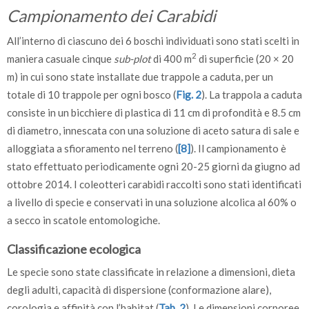
Campionamento dei Carabidi
All’interno di ciascuno dei 6 boschi individuati sono stati scelti in
2
maniera casuale cinque
sub-plot
di 400 m
di superficie (20 × 20
m) in cui sono state installate due trappole a caduta, per un
totale di 10 trappole per ogni bosco (
Fig. 2
). La trappola a caduta
consiste in un bicchiere di plastica di 11 cm di profondità e 8.5 cm
di diametro, innescata con una soluzione di aceto satura di sale e
alloggiata a sfioramento nel terreno (
[8]
). Il campionamento è
stato effettuato periodicamente ogni 20-25 giorni da giugno ad
ottobre 2014. I coleotteri carabidi raccolti sono stati identificati
a livello di specie e conservati in una soluzione alcolica al 60% o
a secco in scatole entomologiche.
Classificazione ecologica
Le specie sono state classificate in relazione a dimensioni, dieta
degli adulti, capacità di dispersione (conformazione alare),
corologia e affinità con l’habitat (
Tab. 2
). Le dimensioni corporee