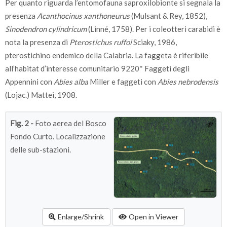
Per quanto riguarda l’entomofauna saproxilobionte si segnala la
presenza
Acanthocinus xanthoneurus
(Mulsant & Rey, 1852),
Sinodendron cylindricum
(Linné, 1758). Per i coleotteri carabidi è
nota la presenza di
Pterostichus ruffoi
Sciaky, 1986,
pterostichino endemico della Calabria. La faggeta è riferibile
all’habitat d’interesse comunitario 9220* Faggeti degli
Appennini con
Abies alba
Miller e faggeti con
Abies nebrodensis
(Lojac.) Mattei, 1908.
Fig. 2 -
Foto aerea del Bosco
Fondo Curto. Localizzazione
delle sub-stazioni.
Enlarge/Shrink
Open in Viewer