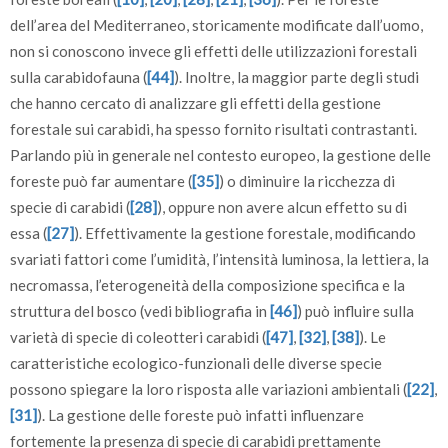
dell’area del Mediterraneo, storicamente modificate dall’uomo,
non si conoscono invece gli effetti delle utilizzazioni forestali
sulla carabidofauna (
[44]
). Inoltre, la maggior parte degli studi
che hanno cercato di analizzare gli effetti della gestione
forestale sui carabidi, ha spesso fornito risultati contrastanti.
Parlando più in generale nel contesto europeo, la gestione delle
foreste può far aumentare (
[35]
) o diminuire la ricchezza di
specie di carabidi (
[28]
), oppure non avere alcun effetto su di
essa (
[27]
). Effettivamente la gestione forestale, modificando
svariati fattori come l’umidità, l’intensità luminosa, la lettiera, la
necromassa, l’eterogeneità della composizione specifica e la
struttura del bosco (vedi bibliografia in
[46]
) può influire sulla
varietà di specie di coleotteri carabidi (
[47]
,
[32]
,
[38]
). Le
caratteristiche ecologico-funzionali delle diverse specie
possono spiegare la loro risposta alle variazioni ambientali (
[22]
,
[31]
). La gestione delle foreste può infatti influenzare
fortemente la presenza di specie di carabidi prettamente