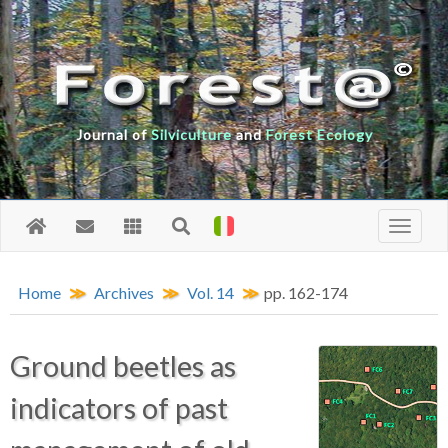
Journal of
Silviculture
and
Forest Ecology
Home
Archives
Vol. 14
pp. 162-174
Ground beetles as
indicators of past