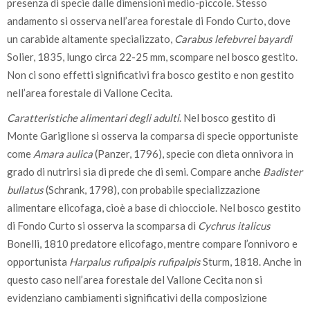
presenza di specie dalle dimensioni medio-piccole. Stesso
andamento si osserva nell’area forestale di Fondo Curto, dove
un carabide altamente specializzato,
Carabus lefebvrei bayardi
Solier, 1835, lungo circa 22-25 mm, scompare nel bosco gestito.
Non ci sono effetti significativi fra bosco gestito e non gestito
nell’area forestale di Vallone Cecita.
Caratteristiche alimentari degli adulti
. Nel bosco gestito di
Monte Gariglione si osserva la comparsa di specie opportuniste
come
Amara aulica
(Panzer, 1796), specie con dieta onnivora in
grado di nutrirsi sia di prede che di semi. Compare anche
Badister
bullatus
(Schrank, 1798), con probabile specializzazione
alimentare elicofaga, cioè a base di chiocciole. Nel bosco gestito
di Fondo Curto si osserva la scomparsa di
Cychrus italicus
Bonelli, 1810 predatore elicofago, mentre compare l’onnivoro e
opportunista
Harpalus rufipalpis rufipalpis
Sturm, 1818. Anche in
questo caso nell’area forestale del Vallone Cecita non si
evidenziano cambiamenti significativi della composizione