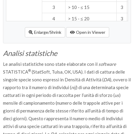
3
> 10 - ≤ 15
3
23
4
> 15 - ≤ 20
3
23
5
> 20 - ≤ 25
2
15
Enlarge/Shrink
Open in Viewer
6
> 25 - ≤ 30
1
7
Analisi statistiche
7
> 30 mm
-
Le analisi statistiche sono state elaborate con il
Alimentazione
1
Zoofaga specializzata
software
1
7
adulti
®
STATISTICA
(StatSoft, Tulsa, OK, USA). I dati di cattura delle
2
Zoofaga
11
84
singole specie sono espressi in Densità di Attività (
DA
), ovvero il
3
Spermofaga
-
rapporto tra il numero di individui (
nij
) di una determinata specie
catturati in ogni periodo di raccolta per l’unità di sforzo (
us
)
4
Onnivora
1
7
mensile di campionamento (numero delle trappole attive per i
Conformazione
1
Brachitteri
11
84
giorni di permanenza delle stesse riferito all’unità di tempo di
alare
dieci giorni). Questo rappresenta il numero medio di individui
2
Pteridimorfi
1
7
attivi di una specie catturati in una trappola, riferito all’unità di
3
Macrotteri
1
7
tempo di dieci giorni. La
DA
, calcolata per ogni singola data di