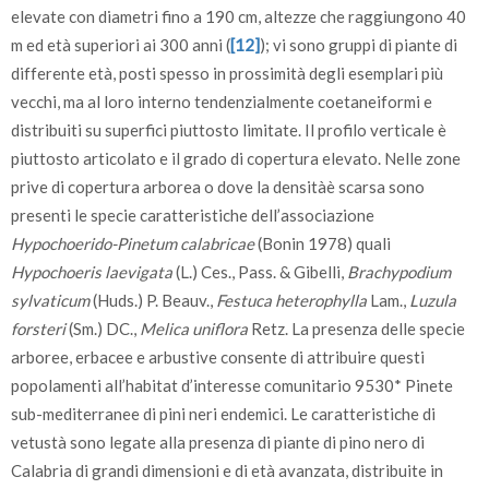
elevate con diametri fino a 190 cm, altezze che raggiungono 40
m ed età superiori ai 300 anni (
[12]
); vi sono gruppi di piante di
differente età, posti spesso in prossimità degli esemplari più
vecchi, ma al loro interno tendenzialmente coetaneiformi e
distribuiti su superfici piuttosto limitate. Il profilo verticale è
piuttosto articolato e il grado di copertura elevato. Nelle zone
prive di copertura arborea o dove la densitàè scarsa sono
presenti le specie caratteristiche dell’associazione
Hypochoerido-Pinetum calabricae
(Bonin 1978) quali
Hypochoeris laevigata
(L.) Ces., Pass. & Gibelli,
Brachypodium
sylvaticum
(Huds.) P. Beauv.,
Festuca heterophylla
Lam.,
Luzula
forsteri
(Sm.) DC.,
Melica uniflora
Retz. La presenza delle specie
arboree, erbacee e arbustive consente di attribuire questi
popolamenti all’habitat d’interesse comunitario 9530* Pinete
sub-mediterranee di pini neri endemici. Le caratteristiche di
vetustà sono legate alla presenza di piante di pino nero di
Calabria di grandi dimensioni e di età avanzata, distribuite in