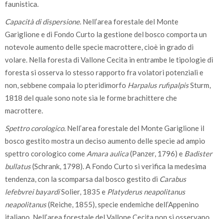
faunistica.
Capacità di dispersione
. Nell’area forestale del Monte
Gariglione e di Fondo Curto la gestione del bosco comporta un
notevole aumento delle specie macrottere, cioè in grado di
volare. Nella foresta di Vallone Cecita in entrambe le tipologie di
foresta si osserva lo stesso rapporto fra volatori potenziali e
non, sebbene compaia lo pteridimorfo
Harpalus rufipalpis
Sturm,
1818 del quale sono note sia le forme brachittere che
macrottere.
Spettro corologico.
Nell’area forestale del Monte Gariglione il
bosco gestito mostra un deciso aumento delle specie ad ampio
spettro corologico come
Amara aulica
(Panzer, 1796) e
Badister
bullatus
(Schrank, 1798). A Fondo Curto si verifica la medesima
tendenza, con la scomparsa dal bosco gestito di
Carabus
lefebvrei bayardi
Solier, 1835 e
Platyderus neapolitanus
neapolitanus
(Reiche, 1855), specie endemiche dell’Appenino
italiano. Nell’area forestale del Vallone Cecita non si osservano