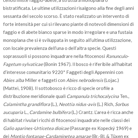
bistratificata. Le ultime utilizzazioni risalgono alla fine degli anni
sessanta del secolo scorso. È stato realizzato un intervento di
forte intensità per cui si rilevano piante di notevoli dimensioni di
faggio e di abete bianco sparse in modo irregolare e una fustaia
monoplana che si è sviluppata in seguito all’ultima utilizzazione,
con locale prevalenza dell’una o dell’altra specie. Questi
soprassuoli si possono inquadrare nella fitocenosi
Ranunculo-
Fagetum sylvaticae
(Bonin 1967). Il bosco è riferibile all’habitat
d’interesse comunitario 9220* Faggeti degli Appennini con
Abies alba
Miller e faggeti con
Abies nebrodensis
(Lojac.)
(Mattei, 1908). Il sottobosco è ricco di specie orofile a
distribuzione meridionale quali
Campanula trichocalycina
Ten.,
Calamintha grandiflora
(L.),
Neottia nidus-avis
(L.) Rich,
Sorbus
aucuparia
L.,
Cardamine bulbifera
(L.) Crantz. L’area è ricca anche
di habitat rivulari ricchi di fitocenosi inquadrate nelle classi dei
Galio aparines-Urticetea dioicae
(Passarge ex Kopecký 1969) e
dei
Montio fontanae-Cardaminetea amarae
(Br.-Bl. & Tüxen ex