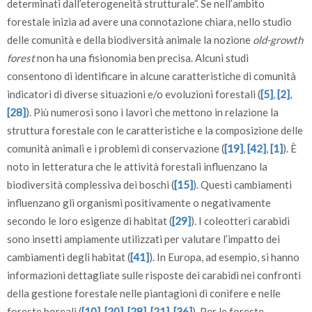
determinati dall’eterogeneità strutturale”. Se nell’ambito
forestale inizia ad avere una connotazione chiara, nello studio
delle comunità e della biodiversità animale la nozione
old-growth
forest
non ha una fisionomia ben precisa. Alcuni studi
consentono di identificare in alcune caratteristiche di comunità
indicatori di diverse situazioni e/o evoluzioni forestali (
[5]
,
[2]
,
[28]
). Più numerosi sono i lavori che mettono in relazione la
struttura forestale con le caratteristiche e la composizione delle
comunità animali e i problemi di conservazione (
[19]
,
[42]
,
[1]
). È
noto in letteratura che le attività forestali influenzano la
biodiversità complessiva dei boschi (
[15]
). Questi cambiamenti
influenzano gli organismi positivamente o negativamente
secondo le loro esigenze di habitat (
[29]
). I coleotteri carabidi
sono insetti ampiamente utilizzati per valutare l’impatto dei
cambiamenti degli habitat (
[41]
). In Europa, ad esempio, si hanno
informazioni dettagliate sulle risposte dei carabidi nei confronti
della gestione forestale nelle piantagioni di conifere e nelle
foreste boreali (
[10]
,
[20]
,
[28]
,
[21]
,
[36]
). Per le foreste