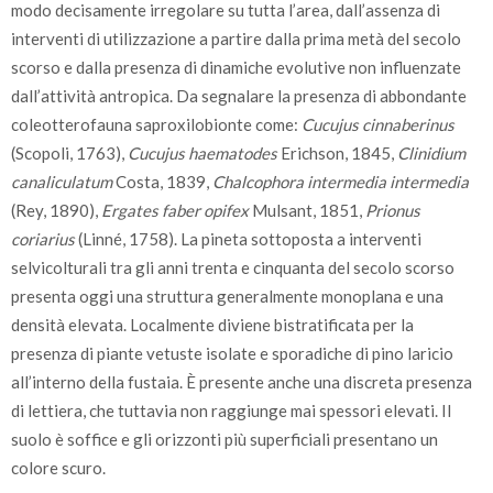
modo decisamente irregolare su tutta l’area, dall’assenza di
interventi di utilizzazione a partire dalla prima metà del secolo
scorso e dalla presenza di dinamiche evolutive non influenzate
dall’attività antropica. Da segnalare la presenza di abbondante
coleotterofauna saproxilobionte come:
Cucujus cinnaberinus
(Scopoli, 1763),
Cucujus haematodes
Erichson, 1845,
Clinidium
canaliculatum
Costa, 1839,
Chalcophora intermedia intermedia
(Rey, 1890),
Ergates faber opifex
Mulsant, 1851,
Prionus
coriarius
(Linné, 1758). La pineta sottoposta a interventi
selvicolturali tra gli anni trenta e cinquanta del secolo scorso
presenta oggi una struttura generalmente monoplana e una
densità elevata. Localmente diviene bistratificata per la
presenza di piante vetuste isolate e sporadiche di pino laricio
all’interno della fustaia. È presente anche una discreta presenza
di lettiera, che tuttavia non raggiunge mai spessori elevati. Il
suolo è soffice e gli orizzonti più superficiali presentano un
colore scuro.