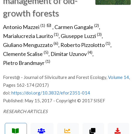
management of old-
growth forests
(1)
(2)
Antonio Mazzei
,
Carmen Gangale
,
(1)
(3)
Marialucrezia Laurito
,
Giuseppe Luzzi
,
(6)
(1)
Giuliano Menguzzato
,
Roberto Pizzolotto
,
(5)
(4)
Clemente Scalise
,
Dimitar Uzunov
,
(1)
Pietro Brandmayr
Forest@ - Journal of Silviculture and Forest Ecology,
Volume 14
,
Pages 162-174 (2017)
doi:
https://doi.org/10.3832/efor2351-014
Published: May 15, 2017 - Copyright © 2017 SISEF
RESEARCH ARTICLES