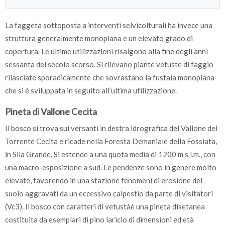
La faggeta sottoposta a interventi selvicolturali ha invece una
struttura generalmente monoplana e un elevato grado di
copertura. Le ultime utilizzazioni risalgono alla fine degli anni
sessanta del secolo scorso. Si rilevano piante vetuste di faggio
rilasciate sporadicamente che sovrastano la fustaia monoplana
che si è sviluppata in seguito all’ultima utilizzazione.
Pineta di Vallone Cecita
Il bosco si trova sui versanti in destra idrografica del Vallone del
Torrente Cecita e ricade nella Foresta Demaniale della Fossiata,
in Sila Grande. Si estende a una quota media di 1200 m s.l.m., con
una macro-esposizione a sud. Le pendenze sono in genere molto
elevate, favorendo in una stazione fenomeni di erosione del
suolo aggravati da un eccessivo calpestio da parte di visitatori
(Vc3). Il bosco con caratteri di vetustàè una pineta disetanea
costituita da esemplari di pino laricio di dimensioni ed età