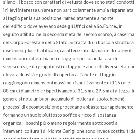
silano. Il bosco con caratteri di vetustà dove sono stati condotti
i rilievi interessa un’area non particolarmente ampia risparmiata
al taglio per la sua posizione immediatamente a monte
dell’edificio dove avevano sede gli Uffici della So.Fo.Me., in
seguito adibito, nella seconda metà del secolo scorso, a caserma
del Corpo Forestale dello Stato. Si tratta di un bosco a struttura
disetanea, pluristratificato, caratterizzato da piante di notevoli
dimensioni di abete bianco e faggio, spesso nella fase di
senescenza, e da gruppi misti di faggio e abete di diverse età, con
elevata densità e grado di copertura. L’abete e il faggio
raggiungono dimensioni massime, rispettivamente di 115 cm e
88 cm di diametro e rispettivamente 31.5 m e 29.5 m di altezza. In
genere si nota un buon accumulo di lettiera al suolo, benché i
processi di decomposizione procedano abbastanza rapidamente
formando un suolo piuttosto soffice e ricco di sostanza
organica. I boschi più o meno regolarmente sottoposti a
interventi colturali di Monte Gariglione sono invece costituiti da
cenosi miste faggio-abete, a struttura monoplana o