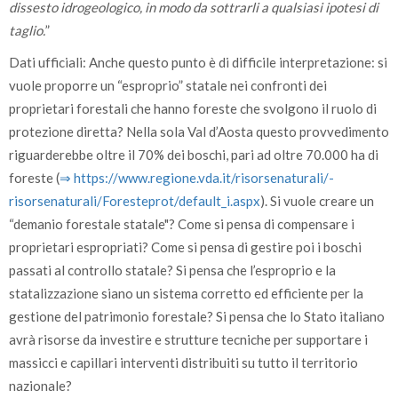
dissesto idrogeologico, in modo da sottrarli a qualsiasi ipotesi di
taglio.
”
Dati ufficiali: Anche questo punto è di difficile interpretazione: si
vuole proporre un “esproprio” statale nei confronti dei
proprietari forestali che hanno foreste che svolgono il ruolo di
protezione diretta? Nella sola Val d’Aosta questo provvedimento
riguarderebbe oltre il 70% dei boschi, pari ad oltre 70.000 ha di
foreste (
⇒ https:/­/­www.regione.vda.it/­risorsenaturali/­
risorsenaturali/­Foresteprot/­default­_i.aspx
). Si vuole creare un
“demanio forestale statale"? Come si pensa di compensare i
proprietari espropriati? Come si pensa di gestire poi i boschi
passati al controllo statale? Si pensa che l’esproprio e la
statalizzazione siano un sistema corretto ed efficiente per la
gestione del patrimonio forestale? Si pensa che lo Stato italiano
avrà risorse da investire e strutture tecniche per supportare i
massicci e capillari interventi distribuiti su tutto il territorio
nazionale?