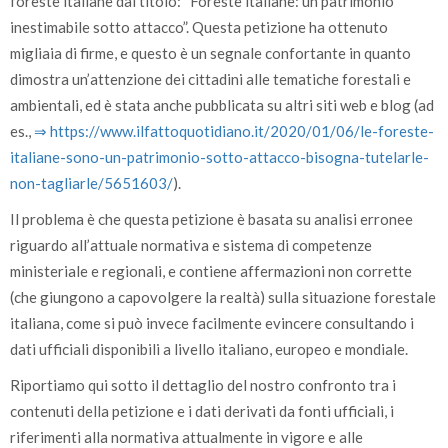
foreste italiane dal titolo: “Foreste italiane: un patrimonio
inestimabile sotto attacco”. Questa petizione ha ottenuto
migliaia di firme, e questo è un segnale confortante in quanto
dimostra un’attenzione dei cittadini alle tematiche forestali e
ambientali, ed è stata anche pubblicata su altri siti web e blog (ad
es.,
⇒ https:/­/­www.ilfattoquotidiano.it/­2020/­01/­06/­le-foreste-
italiane-sono-un-patrimonio-sotto-attacco-bisogna-tutelarle-
non-tagliarle/­5651603/­
).
Il problema è che questa petizione è basata su analisi erronee
riguardo all’attuale normativa e sistema di competenze
ministeriale e regionali, e contiene affermazioni non corrette
(che giungono a capovolgere la realtà) sulla situazione forestale
italiana, come si può invece facilmente evincere consultando i
dati ufficiali disponibili a livello italiano, europeo e mondiale.
Riportiamo qui sotto il dettaglio del nostro confronto tra i
contenuti della petizione e i dati derivati da fonti ufficiali, i
riferimenti alla normativa attualmente in vigore e alle