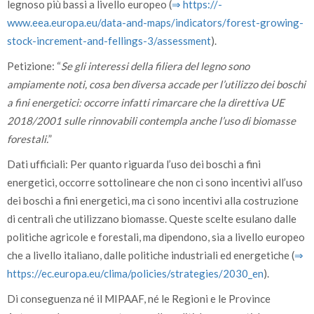
legnoso più bassi a livello europeo (
⇒ https:/­/­
www.eea.europa.eu/­data-and-maps/­indicators/­forest-growing-
stock-increment-and-fellings-3/­assessment
).
Petizione: “
Se gli interessi della filiera del legno sono
ampiamente noti, cosa ben diversa accade per l’utilizzo dei boschi
a fini energetici: occorre infatti rimarcare che la direttiva UE
2018/2001 sulle rinnovabili contempla anche l’uso di biomasse
forestali.
”
Dati ufficiali: Per quanto riguarda l’uso dei boschi a fini
energetici, occorre sottolineare che non ci sono incentivi all’uso
dei boschi a fini energetici, ma ci sono incentivi alla costruzione
di centrali che utilizzano biomasse. Queste scelte esulano dalle
politiche agricole e forestali, ma dipendono, sia a livello europeo
che a livello italiano, dalle politiche industriali ed energetiche (
⇒
https:/­/­ec.europa.eu/­clima/­policies/­strategies/­2030­_en
).
Di conseguenza né il MIPAAF, né le Regioni e le Province