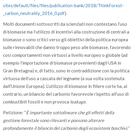
sites/­default/­files/­files/­publication-bank/­2018/­ThinkForest­
_carbon­_neutrality­_2016­_0.pdf
).
Molti documenti sottoscritti da scienziati non contestano l’uso
di biomasse ma l’utilizzo di incentivi alla costruzione di centrali a
biomasse o sono critici verso gli obiettivi della politica europea
sulle rinnovabili che danno troppo peso alle biomasse, favorendo
così comportamenti non virtuosi a livello europeo o globale (ad
esempio l’importazione di biomasse provenienti dagli USA in
Gran Bretagna) e, di fatto, sono in contraddizione con la politica
virtuosa dell’uso a cascata del legname (a sua volta sostenuta
dall’Unione Europea). L’utilizzo di biomasse in filiere corte ha, al
contrario, un bilancio del carbonio favorevole rispetto all’uso di
combustibili fossili e non provoca
leakage
.
Petizione: “
È importante sottolineare che gli effetti della
gestione forestale sono rilevanti e possono alterare
profondamente il bilancio del carbonio degli ecosistemi boschivi.”