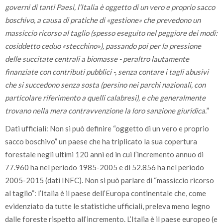
governi di tanti Paesi, l’Italia è oggetto di un vero e proprio sacco
boschivo, a causa di pratiche di «gestione» che prevedono un
massiccio ricorso al taglio (spesso eseguito nel peggiore dei modi:
cosiddetto ceduo «stecchino»), passando poi per la pressione
delle succitate centrali a biomasse - peraltro lautamente
finanziate con contributi pubblici -, senza contare i tagli abusivi
che si succedono senza sosta (persino nei parchi nazionali, con
particolare riferimento a quelli calabresi), e che generalmente
trovano nella mera contravvenzione la loro sanzione giuridica.
”
Dati ufficiali: Non si può definire “oggetto di un vero e proprio
sacco boschivo” un paese che ha triplicato la sua copertura
forestale negli ultimi 120 anni ed in cui l’incremento annuo di
77.960 ha nel periodo 1985-2005 e di 52.856 ha nel periodo
2005-2015 (dati INFC). Non si può parlare di “massiccio ricorso
al taglio”: l’Italia è il paese dell’Europa continentale che, come
evidenziato da tutte le statistiche ufficiali, preleva meno legno
dalle foreste rispetto all’incremento. L’Italia è il paese europeo (e