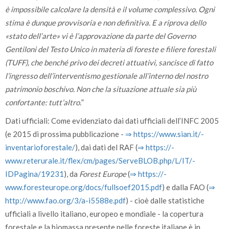
è impossibile calcolare la densità e il volume complessivo. Ogni
stima è dunque provvisoria e non definitiva. E a riprova dello
«stato dell’arte» vi è l’approvazione da parte del Governo
Gentiloni del Testo Unico in materia di foreste e filiere forestali
(TUFF), che benché privo dei decreti attuativi, sancisce di fatto
l’ingresso dell’interventismo gestionale all’interno del nostro
patrimonio boschivo. Non che la situazione attuale sia più
confortante: tutt’altro.
”
Dati ufficiali: Come evidenziato dai dati ufficiali dell’INFC 2005
(e 2015 di prossima pubblicazione -
⇒ https:/­/­www.sian.it/­
inventarioforestale/­
), dai dati del RAF (
⇒ https:/­/­
www.reterurale.it/­flex/­cm/­pages/­ServeBLOB.php/­L/­IT/­
IDPagina/­19231
), da
Forest Europe
(
⇒ https:/­/­
www.foresteurope.org/­docs/­fullsoef2015.pdf
) e dalla FAO (
⇒
http:/­/­www.fao.org/­3/­a-i5588e.pdf
) - cioè dalle statistiche
ufficiali a livello italiano, europeo e mondiale - la copertura
forestale e la biomassa presente nelle foreste italiane è in