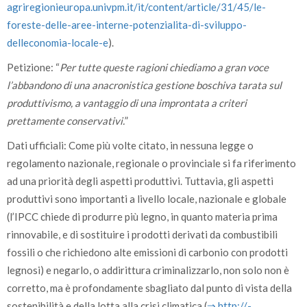
agriregionieuropa.univpm.it/­it/­content/­article/­31/­45/­le-
foreste-delle-aree-interne-potenzialita-di-sviluppo-
delleconomia-locale-e
).
Petizione: “
Per tutte queste ragioni chiediamo a gran voce
l’abbandono di una anacronistica gestione boschiva tarata sul
produttivismo, a vantaggio di una improntata a criteri
prettamente conservativi.
”
Dati ufficiali: Come più volte citato, in nessuna legge o
regolamento nazionale, regionale o provinciale si fa riferimento
ad una priorità degli aspetti produttivi. Tuttavia, gli aspetti
produttivi sono importanti a livello locale, nazionale e globale
(l’IPCC chiede di produrre più legno, in quanto materia prima
rinnovabile, e di sostituire i prodotti derivati da combustibili
fossili o che richiedono alte emissioni di carbonio con prodotti
legnosi) e negarlo, o addirittura criminalizzarlo, non solo non è
corretto, ma è profondamente sbagliato dal punto di vista della
sostenibilità e della lotta alla crisi climatica (
⇒ http:/­/­