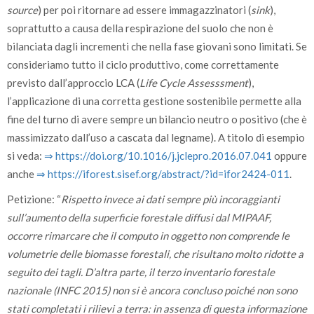
source
) per poi ritornare ad essere immagazzinatori (
sink
),
soprattutto a causa della respirazione del suolo che non è
bilanciata dagli incrementi che nella fase giovani sono limitati. Se
consideriamo tutto il ciclo produttivo, come correttamente
previsto dall’approccio LCA (
Life Cycle Assesssment
),
l’applicazione di una corretta gestione sostenibile permette alla
fine del turno di avere sempre un bilancio neutro o positivo (che è
massimizzato dall’uso a cascata dal legname). A titolo di esempio
si veda:
⇒ https:/­/­doi.org/­10.1016/­j.jclepro.2016.07.041
oppure
anche
⇒ https:/­/­iforest.sisef.org/­abstract/­?id=ifor2424-011
.
Petizione: “
Rispetto invece ai dati sempre più incoraggianti
sull’aumento della superficie forestale diffusi dal MIPAAF,
occorre rimarcare che il computo in oggetto non comprende le
volumetrie delle biomasse forestali, che risultano molto ridotte a
seguito dei tagli. D’altra parte, il terzo inventario forestale
nazionale (INFC 2015) non si è ancora concluso poiché non sono
stati completati i rilievi a terra: in assenza di questa informazione