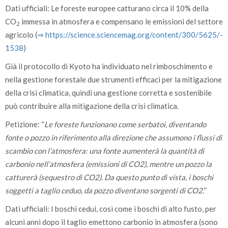
Dati ufficiali: Le foreste europee catturano circa il 10% della
CO
immessa in atmosfera e compensano le emissioni del settore
2
agricolo (
⇒ https:/­/­science.sciencemag.org/­content/­300/­5625/­
1538
)
Già il protocollo di Kyoto ha individuato nel rimboschimento e
nella gestione forestale due strumenti efficaci per la mitigazione
della crisi climatica, quindi una gestione corretta e sostenibile
può contribuire alla mitigazione della crisi climatica.
Petizione: “
Le foreste funzionano come serbatoi, diventando
fonte o pozzo in riferimento alla direzione che assumono i flussi di
scambio con l’atmosfera: una fonte aumenterà la quantità di
carbonio nell’atmosfera (emissioni di CO2), mentre un pozzo la
catturerà (sequestro di CO2). Da questo punto di vista, i boschi
soggetti a taglio ceduo, da pozzo diventano sorgenti di CO2.
”
Dati ufficiali: I boschi cedui, così come i boschi di alto fusto, per
alcuni anni dopo il taglio emettono carbonio in atmosfera (sono