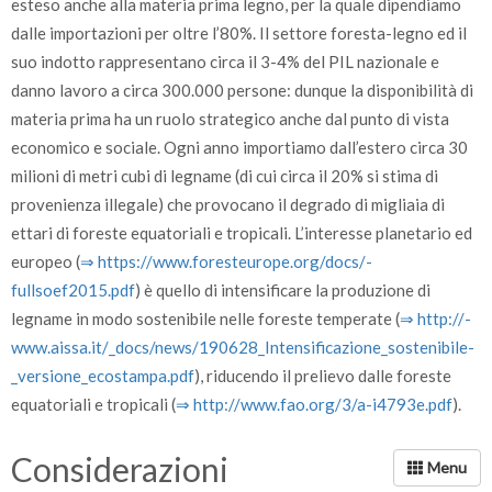
esteso anche alla materia prima legno, per la quale dipendiamo
dalle importazioni per oltre l’80%. Il settore foresta-legno ed il
suo indotto rappresentano circa il 3-4% del PIL nazionale e
danno lavoro a circa 300.000 persone: dunque la disponibilità di
materia prima ha un ruolo strategico anche dal punto di vista
economico e sociale. Ogni anno importiamo dall’estero circa 30
milioni di metri cubi di legname (di cui circa il 20% si stima di
provenienza illegale) che provocano il degrado di migliaia di
ettari di foreste equatoriali e tropicali. L’interesse planetario ed
europeo (
⇒ https:/­/­www.foresteurope.org/­docs/­
fullsoef2015.pdf
) è quello di intensificare la produzione di
legname in modo sostenibile nelle foreste temperate (
⇒ http:/­/­
www.aissa.it/­­_docs/­news/­190628­_Intensificazione­_sostenibile­
_versione­_ecostampa.pdf
), riducendo il prelievo dalle foreste
equatoriali e tropicali (
⇒ http:/­/­www.fao.org/­3/­a-i4793e.pdf
).
Considerazioni