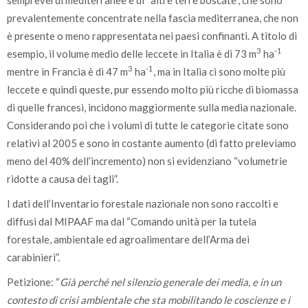
sempreverdi mediterranee e di “altre terre boscate”, che sono
prevalentemente concentrate nella fascia mediterranea, che non
è presente o meno rappresentata nei paesi confinanti. A titolo di
3
-1
esempio, il volume medio delle leccete in Italia è di 73 m
ha
3
-1
mentre in Francia è di 47 m
ha
, ma in Italia ci sono molte più
leccete e quindi queste, pur essendo molto più ricche di biomassa
di quelle francesi, incidono maggiormente sulla media nazionale.
Considerando poi che i volumi di tutte le categorie citate sono
relativi al 2005 e sono in costante aumento (di fatto preleviamo
meno del 40% dell’incremento) non si evidenziano “volumetrie
ridotte a causa dei tagli”.
I dati dell’Inventario forestale nazionale non sono raccolti e
diffusi dal MIPAAF ma dal “Comando unità per la tutela
forestale, ambientale ed agroalimentare dell’Arma dei
carabinieri”.
Petizione: “
Già perché nel silenzio generale dei media, e in un
contesto di crisi ambientale che sta mobilitando le coscienze e i