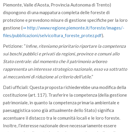
Piemonte, Valle d’Aosta, Provincia Autonoma di Trento)
dispongono di una mappatura completa delle foreste di
protezione e prevedono misure di gestione specifiche per la loro
gestione (
⇒ http:/­/­www.regione.piemonte.it/­foreste/­images/­
files/­pubblicazioni/­selvicoltura­_foreste­_protez.pdf
).
Petizione: “
Infine, riteniamo prioritario riportare la competenza
sui boschi pubblici e privati da regioni, province e comuni allo
Stato centrale: dal momento che il patrimonio arboreo
rappresenta un interesse strategico nazionale, esso va sottratto
ai meccanismi di riduzione al criterio dell’utile.
”
Dati ufficiali: Questa proposta richiederebbe una modifica della
costituzione (art. 117). Trasferire la competenza (della gestione
patrimoniale, in quanto la competenza primaria ambientale e
paesaggistica sono già attualmente dello Stato) significa
accentuare il distacco tra le comunità locali e le loro foreste.
Inoltre, l’interesse nazionale deve necessariamente essere