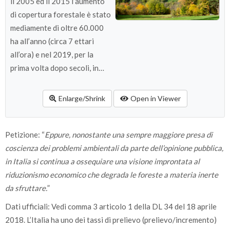
il 2005 ed il 2015 l’aumento
di copertura forestale è stato
mediamente di oltre 60.000
ha all’anno (circa 7 ettari
all’ora) e nel 2019, per la
prima volta dopo secoli, in
Italia la superficie occupata
da foreste ha superato la
Enlarge/Shrink
Open in Viewer
superficie utilizzata
dall’agricoltura (Foto: G.
Petizione: “
Vacchiano).
Eppure, nonostante una sempre maggiore presa di
coscienza dei problemi ambientali da parte dell’opinione pubblica,
in Italia si continua a ossequiare una visione improntata al
riduzionismo economico che degrada le foreste a materia inerte
da sfruttare.
”
Dati ufficiali: Vedi comma 3 articolo 1 della DL 34 del 18 aprile
2018. L’Italia ha uno dei tassi di prelievo (prelievo/incremento)