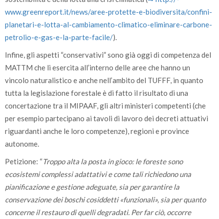
www.greenreport.it/­news/­aree-protette-e-biodiversita/­confini-
planetari-e-lotta-al-cambiamento-climatico-eliminare-carbone-
petrolio-e-gas-e-la-parte-facile/­
).
Infine, gli aspetti “conservativi” sono già oggi di competenza del
MATTM che li esercita all’interno delle aree che hanno un
vincolo naturalistico e anche nell’ambito del TUFFF, in quanto
tutta la legislazione forestale è di fatto il risultato di una
concertazione tra il MIPAAF, gli altri ministeri competenti (che
per esempio partecipano ai tavoli di lavoro dei decreti attuativi
riguardanti anche le loro competenze), regioni e province
autonome.
Petizione: “
Troppo alta la posta in gioco: le foreste sono
ecosistemi complessi adattativi e come tali richiedono una
pianificazione e gestione adeguate, sia per garantire la
conservazione dei boschi cosiddetti «funzionali», sia per quanto
concerne il restauro di quelli degradati. Per far ciò, occorre