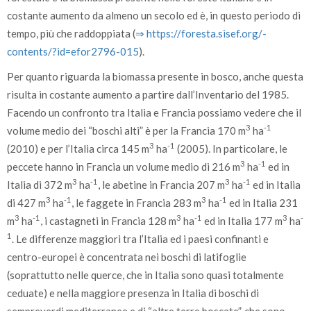
costante aumento da almeno un secolo ed è, in questo periodo di
tempo, più che raddoppiata (
⇒ https:/­/­foresta.sisef.org/­
contents/­?id=efor2796-015
).
Per quanto riguarda la biomassa presente in bosco, anche questa
risulta in costante aumento a partire dall’Inventario del 1985.
Facendo un confronto tra Italia e Francia possiamo vedere che il
3
-1
volume medio dei “boschi alti” è per la Francia 170 m
ha
3
-1
(2010) e per l’Italia circa 145 m
ha
(2005). In particolare, le
3
-1
peccete hanno in Francia un volume medio di 216 m
ha
ed in
3
-1
3
-1
Italia di 372 m
ha
, le abetine in Francia 207 m
ha
ed in Italia
3
-1
3
-1
di 427 m
ha
, le faggete in Francia 283 m
ha
ed in Italia 231
3
-1
3
-1
3
-
m
ha
, i castagneti in Francia 128 m
ha
ed in Italia 177 m
ha
1
. Le differenze maggiori tra l’Italia ed i paesi confinanti e
centro-europei è concentrata nei boschi di latifoglie
(soprattutto nelle querce, che in Italia sono quasi totalmente
ceduate) e nella maggiore presenza in Italia di boschi di