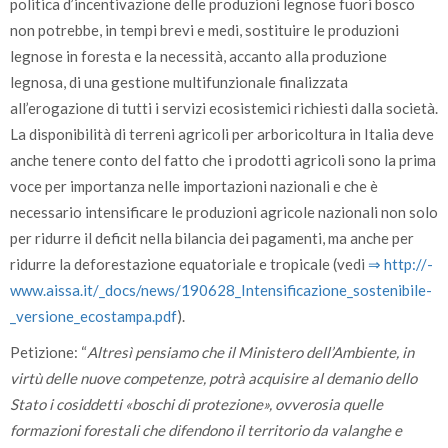
politica d’incentivazione delle produzioni legnose fuori bosco
non potrebbe, in tempi brevi e medi, sostituire le produzioni
legnose in foresta e la necessità, accanto alla produzione
legnosa, di una gestione multifunzionale finalizzata
all’erogazione di tutti i servizi ecosistemici richiesti dalla società.
La disponibilità di terreni agricoli per arboricoltura in Italia deve
anche tenere conto del fatto che i prodotti agricoli sono la prima
voce per importanza nelle importazioni nazionali e che è
necessario intensificare le produzioni agricole nazionali non solo
per ridurre il deficit nella bilancia dei pagamenti, ma anche per
ridurre la deforestazione equatoriale e tropicale (vedi
⇒ http:/­/­
www.aissa.it/­­_docs/­news/­190628­_Intensificazione­_sostenibile­
_versione­_ecostampa.pdf
).
Petizione: “
Altresì pensiamo che il Ministero dell’Ambiente, in
virtù delle nuove competenze, potrà acquisire al demanio dello
Stato i cosiddetti «boschi di protezione», ovverosia quelle
formazioni forestali che difendono il territorio da valanghe e