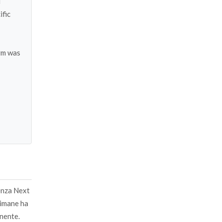
d
ific
orm was
ienza Next
timane ha
inente.