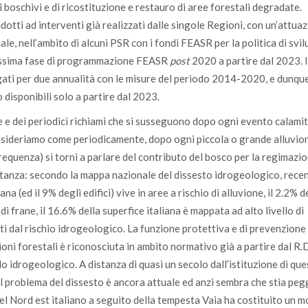
boschivi e di ricostituzione e restauro di aree forestali degradate.
otti ad interventi già realizzati dalle singole Regioni, con un’attua
, nell’ambito di alcuni PSR con i fondi FEASR per la politica di svi
rossima fase di programmazione FEASR
post
2020 a partire dal 2023. I
ati per due annualità con le misure del periodo 2014-2020, e dunque
 disponibili solo a partire dal 2023.
e e dei periodici richiami che si susseguono dopo ogni evento calamit
consideriamo come periodicamente, dopo ogni piccola o grande alluvio
equenza) si torni a parlare del contributo del bosco per la regimazio
rtanza: secondo la mappa nazionale del dissesto idrogeologico, rec
ana (ed il 9% degli edifici) vive in aree a rischio di alluvione, il 2.2% d
 di frane, il 16.6% della superfice italiana è mappata ad alto livello di
ti dal rischio idrogeologico. La funzione protettiva e di prevenzione
ni forestali è riconosciuta in ambito normativo già a partire dal R.D.
lo idrogeologico. A distanza di quasi un secolo dall’istituzione di qu
il problema del dissesto è ancora attuale ed anzi sembra che stia pe
nel Nord est italiano a seguito della tempesta Vaia ha costituito un m