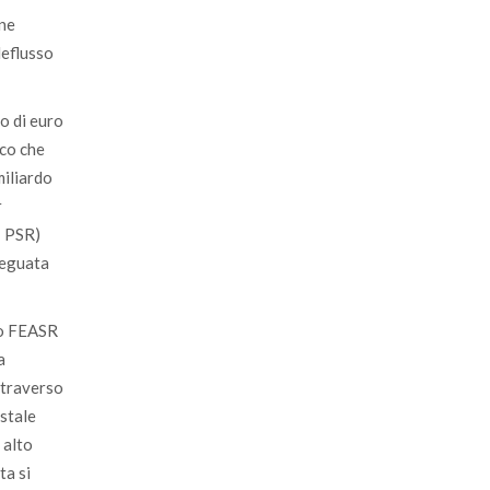
one
deflusso
do di euro
sco che
miliardo
r
 - PSR)
deguata
ndo FEASR
a
ttraverso
estale
 alto
ta si