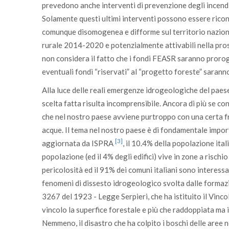
prevedono anche interventi di prevenzione degli incendi 
Solamente questi ultimi interventi possono essere ricond
comunque disomogenea e difforme sul territorio nazionale
rurale 2014-2020 e potenzialmente attivabili nella p
non considera il fatto che i fondi FEASR saranno prorog
eventuali fondi “riservati” al “progetto foreste” saranno
Alla luce delle reali emergenze idrogeologiche del paes
scelta fatta risulta incomprensibile. Ancora di più se 
che nel nostro paese avviene purtroppo con una certa fr
acque. Il tema nel nostro paese è di fondamentale impo
[3]
aggiornata da ISPRA
, il 10.4% della popolazione itali
popolazione (ed il 4% degli edifici) vive in zone a rischio
pericolosità ed il 91% dei comuni italiani sono interessa
fenomeni di dissesto idrogeologico svolta dalle formazio
3267 del 1923 - Legge Serpieri, che ha istituito il Vinco
vincolo la superfice forestale e più che raddoppiata ma 
Nemmeno, il disastro che ha colpito i boschi delle aree 