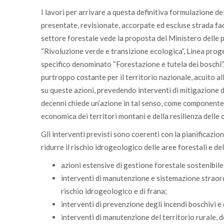
I lavori per arrivare a questa definitiva formulazione de
presentate, revisionate, accorpate ed escluse strada fac
settore forestale vede la proposta del Ministero delle p
“Rivoluzione verde e transizione ecologica”, Linea proget
specifico denominato “Forestazione e tutela dei boschi”,
purtroppo costante per il territorio nazionale, acuito all
su queste azioni, prevedendo interventi di mitigazione de
decenni chiede un’azione in tal senso, come componente i
economica dei territori montani e della resilienza delle 
Gli interventi previsti sono coerenti con la pianificazio
ridurre il rischio idrogeologico delle aree forestali e de
azioni estensive di gestione forestale sostenibil
interventi di manutenzione e sistemazione straordi
rischio idrogeologico e di frana;
interventi di prevenzione degli incendi boschivi e 
interventi di manutenzione del territorio rurale, de