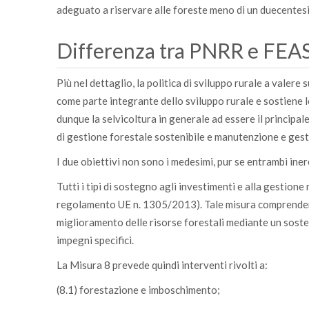
adeguato a riservare alle foreste meno di un duecentesim
Differenza tra PNRR e FE
Più nel dettaglio, la politica di sviluppo rurale a vale
come parte integrante dello sviluppo rurale e sostiene lo
dunque la selvicoltura in generale ad essere il principa
di gestione forestale sostenibile e manutenzione e gesti
I due obiettivi non sono i medesimi, pur se entrambi inere
Tutti i tipi di sostegno agli investimenti e alla gestion
regolamento UE n. 1305/2013). Tale misura comprendere d
miglioramento delle risorse forestali mediante un soste
impegni specifici.
La Misura 8 prevede quindi interventi rivolti a:
(8.1) forestazione e imboschimento;