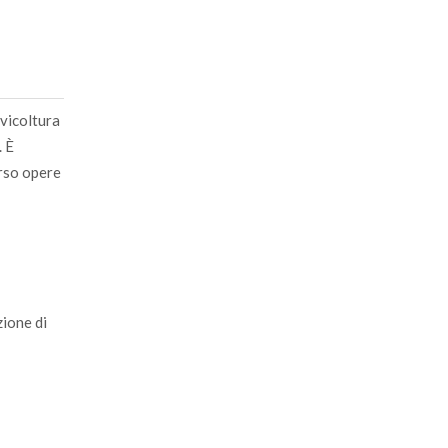
lvicoltura
. È
erso opere
zione di