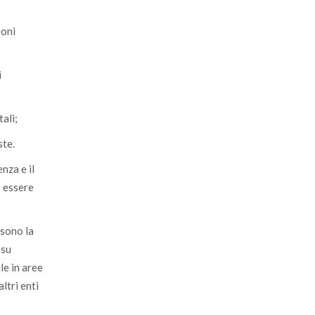
ioni
i
tali;
ste.
nza e il
o essere
 sono la
 su
le in aree
ltri enti