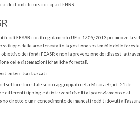
o dei fondi di cui si occupa il PNRR.
ASR
re sui fondi FEASR con il regolamento UE n. 1305/2013 promuove la se
 sviluppo delle aree forestali e la gestione sostenibile delle foreste
le obiettivo dei fondi FEASR e non la prevenzione dei dissesti attrav
one delle sistemazioni idrauliche forestali.
nti ai territori boscati.
e nel settore forestale sono raggruppati nella Misura 8 (art. 21 del
ifferenti tipologie di interventi rivolti al potenziamento e al
gno diretto o un riconoscimento dei mancati redditi dovuti all’assun