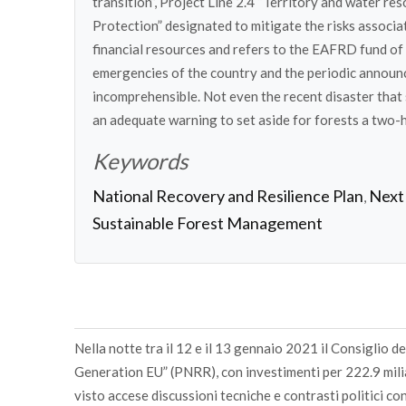
transition”, Project Line 2.4 “Territory and water res
Protection” designated to mitigate the risks associat
financial resources and refers to the EAFRD fund of
emergencies of the country and the periodic announ
incomprehensible. Not even the recent disaster that 
an adequate warning to set aside for forests a two-
Keywords
National Recovery and Resilience Plan
Next
,
Sustainable Forest Management
Nella notte tra il 12 e il 13 gennaio 2021 il Consiglio de
Generation EU” (PNRR), con investimenti per 222.9 milia
visto accese discussioni tecniche e contrasti politici c