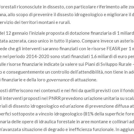
 forestali riconosciute in dissesto, con particolare riferimento alle z
ana, allo scopo di prevenire il dissesto idrogeologico e migliorare il 
ervizio dei territori montani e rurali.
el 12 gennaio l’iniziale proposta di dotazione finanziaria di 1 miliar
ata azzerata, caso unico in tutto il piano. Compare invece un asteri
ede che gli interventi saranno finanziati con le risorse FEASR per 1 
 nel periodo 2014-2020 sono stati finanziati 1.6 miliardi di euro pe
sulle risorse finanziarie indicate (a valere sui Piani di Sviluppo Rurale
to e conseguentemente un controllo dell’attendibilità, non tiene in a
 finanziarie e della loro
governance
di attuazione.
osti differiscono nei contenuti e nei fini da quelli previsti con il fo
 gli interventi proposti nel PNRR prevedono un’azione unitaria su scal
riali di dissesto idrogeologico ed un’azione di prevenzione diffusa a
perfici sottoposte a vincolo idrogeologico (81% della superficie for
aria delle opere di idraulica forestale in aree montane e collinari ad
 un’avanzata situazione di degrado e inefficienza funzionale. In aggiun