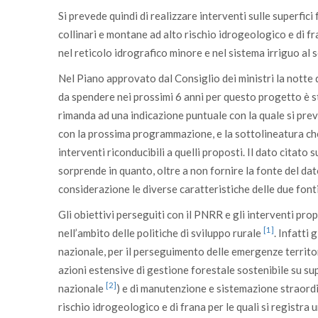
Si prevede quindi di realizzare interventi sulle superfici
collinari e montane ad alto rischio idrogeologico e di fr
nel reticolo idrografico minore e nel sistema irriguo al s
Nel Piano approvato dal Consiglio dei ministri la notte d
da spendere nei prossimi 6 anni per questo progetto è st
rimanda ad una indicazione puntuale con la quale si prev
con la prossima programmazione, e la sottolineatura che
interventi riconducibili a quelli proposti. Il dato citato 
sorprende in quanto, oltre a non fornire la fonte del da
considerazione le diverse caratteristiche delle due fonti
Gli obiettivi perseguiti con il PNRR e gli interventi prop
[1]
nell’ambito delle politiche di sviluppo rurale
. Infatti
nazionale, per il perseguimento delle emergenze territo
azioni estensive di gestione forestale sostenibile su su
[2]
nazionale
) e di manutenzione e sistemazione straordin
rischio idrogeologico e di frana per le quali si registra