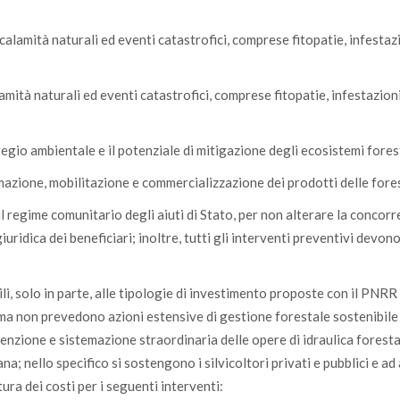
calamità naturali ed eventi catastrofici, comprese fitopatie, infestaz
lamità naturali ed eventi catastrofici, comprese fitopatie, infestazion
 pregio ambientale e il potenziale di mitigazione degli ecosistemi fores
ormazione, mobilitazione e commercializzazione dei prodotti delle fore
 regime comunitario degli aiuti di Stato, per non alterare la concorre
giuridica dei beneficiari; inoltre, tutti gli interventi preventivi devon
bili, solo in parte, alle tipologie di investimento proposte con il PNRR
 ma non prevedono azioni estensive di gestione forestale sostenibile
nzione e sistemazione straordinaria delle opere di idraulica foresta
a; nello specifico si sostengono i silvicoltori privati e pubblici e ad a
tura dei costi per i seguenti interventi: