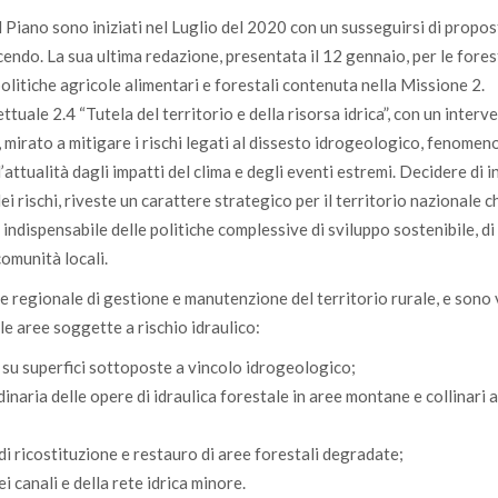
l Piano sono iniziati nel Luglio del 2020 con un susseguirsi di propo
endo. La sua ultima redazione, presentata il 12 gennaio, per le forest
olitiche agricole alimentari e forestali contenuta nella Missione 2.
tuale 2.4 “Tutela del territorio e della risorsa idrica”, con un interv
 mirato a mitigare i rischi legati al dissesto idrogeologico, fenomen
’attualità dagli impatti del clima e degli eventi estremi. Decidere di i
i rischi, riveste un carattere strategico per il territorio nazionale c
ndispensabile delle politiche complessive di sviluppo sostenibile, di
comunità locali.
ne regionale di gestione e manutenzione del territorio rurale, e sono 
lle aree soggette a rischio idraulico:
e su superfici sottoposte a vincolo idrogeologico;
naria delle opere di idraulica forestale in aree montane e collinari a
di ricostituzione e restauro di aree forestali degradate;
i canali e della rete idrica minore.