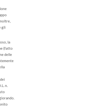
zione
luppo
noltre,
 gli
oso, la
ne (fatto
ne delle
entemente
ella
 dei
L. n.
esto
ggiorando.
onito