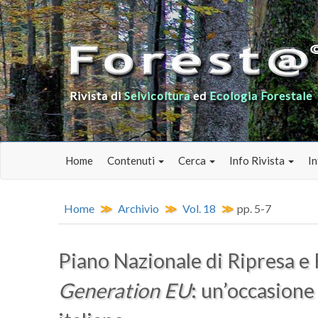
Rivista di
Selvicoltura
ed
Ecologia Forestale
Home
Contenuti
Cerca
Info Rivista
In
Home
Archivio
Vol. 18
pp. 5-7
Piano Nazionale di Ripresa e 
Generation EU
: un’occasione