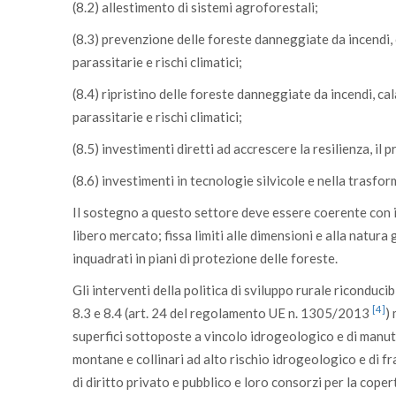
(8.2) allestimento di sistemi agroforestali;
(8.3) prevenzione delle foreste danneggiate da incendi, 
parassitarie e rischi climatici;
(8.4) ripristino delle foreste danneggiate da incendi, ca
parassitarie e rischi climatici;
(8.5) investimenti diretti ad accrescere la resilienza, il
(8.6) investimenti in tecnologie silvicole e nella trasf
Il sostegno a questo settore deve essere coerente con il
libero mercato; fissa limiti alle dimensioni e alla natura 
inquadrati in piani di protezione delle foreste.
Gli interventi della politica di sviluppo rurale riconduci
[4]
8.3 e 8.4 (art. 24 del regolamento UE n. 1305/2013
)
superfici sottoposte a vincolo idrogeologico e di manute
montane e collinari ad alto rischio idrogeologico e di fran
di diritto privato e pubblico e loro consorzi per la coper