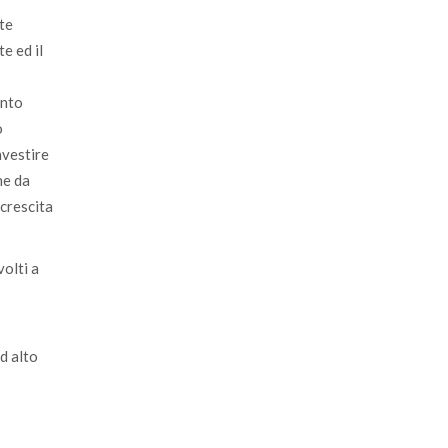
ste
e ed il
ento
o
nvestire
he da
 crescita
volti a
d alto