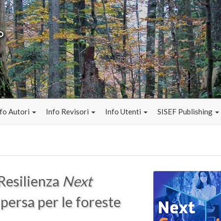
fo Autori
Info Revisori
Info Utenti
SISEF Publishing
Resilienza
Next
 persa per le foreste