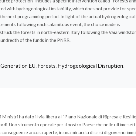
ource protection”, includes a specific intervention called “Forests an
ed with hydrogeological instability, which does not provide for spec
 the next programming period. In light of the actual hydrogeological
cements following each calamitous event, the choice made is
struck the forests in north-eastern Italy following the Vaia windst
hundredth of the funds in the PNRR.
 Generation EU
Forests
Hydrogeological Disruption
,
,
,
i Ministri ha dato il via libera al “Piano Nazionale di Ripresa e Resil
rdi. Uno strumento epocale per il nostro Paese che nelle ultime set
on conseguenze ancora aperte, in una minaccia di crisi di governo imm