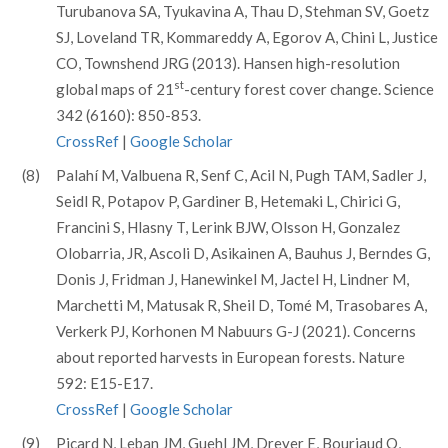
Turubanova SA, Tyukavina A, Thau D, Stehman SV, Goetz
SJ, Loveland TR, Kommareddy A, Egorov A, Chini L, Justice
CO, Townshend JRG (2013). Hansen high-resolution
st
global maps of 21
-century forest cover change. Science
342 (6160): 850-853.
CrossRef
|
Google Scholar
(8)
Palahí M, Valbuena R, Senf C, Acil N, Pugh TAM, Sadler J,
Seidl R, Potapov P, Gardiner B, Hetemaki L, Chirici G,
Francini S, Hlasny T, Lerink BJW, Olsson H, Gonzalez
Olobarria, JR, Ascoli D, Asikainen A, Bauhus J, Berndes G,
Donis J, Fridman J, Hanewinkel M, Jactel H, Lindner M,
Marchetti M, Matusak R, Sheil D, Tomé M, Trasobares A,
Verkerk PJ, Korhonen M Nabuurs G-J (2021). Concerns
about reported harvests in European forests. Nature
592: E15-E17.
CrossRef
|
Google Scholar
(9)
Picard N, Leban JM, Guehl JM, Dreyer E, Bouriaud O,