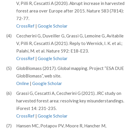
V, Pilli R, Cescatti A (2020). Abrupt increase in harvested
forest area over Europe after 2015. Nature 583 (7814):
72-77.
CrossRef
|
Google Scholar
(4)
Ceccherini G, Duveiller G, Grassi G, Lemoine G, Avitabile
V, Pilli R, Cescatti A (2021). Reply to Wernick, I. K. et al.;
Palahí, M. et al. Nature 592: E18-E23.
CrossRef
|
Google Scholar
(5)
GlobBiomass (2017). Global mapping. Project “ESA DUE
GlobBiomass”, web site.
Online
|
Google Scholar
(6)
Grassi G, Cescatti A, Ceccherini G (2021). JRC study on
harvested forest area: resolving key misunderstandings.
iForest 14: 231-235.
CrossRef
|
Google Scholar
(7)
Hansen MC, Potapov PV, Moore R, Hancher M,