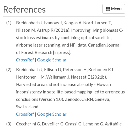
References
(1)
Breidenbach J, Ivanovs J, Kangas A, Nord-Larsen T,
Nilsson M, Astrup R (2021a). Improving living biomass C-
stock loss estimates by combining optical satellite,
airborne laser scanning, and NFI data. Canadian Journal
of Forest Research [in press].
CrossRef
|
Google Scholar
(2)
Breidenbach J, Ellison D, Petersson H, Korhonen KT,
Henttonen HM, Wallerman J, Naesset E (2021b).
Harvested area did not increase abruptly - How an
inconsistency in satellite-based mapping led to erroneous
conclusions (Version 1.0). Zenodo, CERN, Geneva,
Switzerland.
CrossRef
|
Google Scholar
(3)
Ceccherini G, Duveiller G, Grassi G, Lemoine G, Avitabile