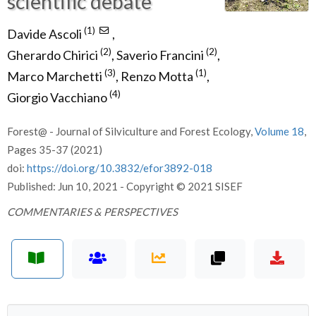
scientific debate
(1)
Davide Ascoli
,
(2)
(2)
Gherardo Chirici
,
Saverio Francini
,
(3)
(1)
Marco Marchetti
,
Renzo Motta
,
(4)
Giorgio Vacchiano
Forest@ - Journal of Silviculture and Forest Ecology,
Volume 18
,
Pages 35-37 (2021)
doi:
https://doi.org/10.3832/efor3892-018
Published: Jun 10, 2021 - Copyright © 2021 SISEF
COMMENTARIES & PERSPECTIVES