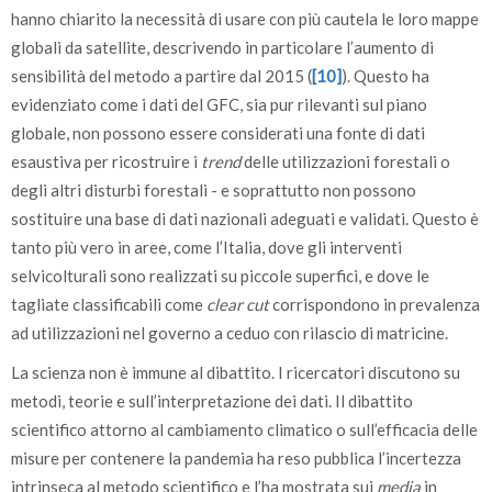
hanno chiarito la necessità di usare con più cautela le loro mappe
globali da satellite, descrivendo in particolare l’aumento di
sensibilità del metodo a partire dal 2015 (
[10]
). Questo ha
evidenziato come i dati del GFC, sia pur rilevanti sul piano
globale, non possono essere considerati una fonte di dati
esaustiva per ricostruire i
trend
delle utilizzazioni forestali o
degli altri disturbi forestali - e soprattutto non possono
sostituire una base di dati nazionali adeguati e validati. Questo è
tanto più vero in aree, come l’Italia, dove gli interventi
selvicolturali sono realizzati su piccole superfici, e dove le
tagliate classificabili come
clear cut
corrispondono in prevalenza
ad utilizzazioni nel governo a ceduo con rilascio di matricine.
La scienza non è immune al dibattito. I ricercatori discutono su
metodi, teorie e sull’interpretazione dei dati. Il dibattito
scientifico attorno al cambiamento climatico o sull’efficacia delle
misure per contenere la pandemia ha reso pubblica l’incertezza
intrinseca al metodo scientifico e l’ha mostrata sui
media
in