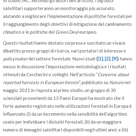
lo studio JRC. Secondo gli autori dell’articolo, i
big data
satellitari supporteranno un monitoraggio più accurato,
aiutando a migliorare l’implementazione di politiche forestali per
il raggiungimento degli obiettivi di mitigazione del cambiamento
climatico e le politiche del
Green Deal
europeo.
Questi risultati hanno destato sorpresa e suscitato un vivace
dibattito presso gruppi di ricerca, vari portatori di interesse e
policymaker
del settore forestale. Nuovi studi (
[1]
,
[2]
,
[9]
) hanno
messo in discussione l’impostazione metodologica e i risultati
ottenuti da Ceccherini e colleghi. Nell’articolo “
Concerns about
reported harvests in European forests
”, pubblicato su
Nature
nel
maggio 2021 in risposta al primo studio, un gruppo di 30
scienziati provenienti da 13 Paesi Europei ha mostrato che il
forte aumento registrato nelle utilizzazioni forestali in Europa è
influenzato (i) da un incremento nella sensibilità dell’algoritmo
usato per individuare i disturbi forestali; (ii) da un maggiore
numero di immagini satellitari disponibili negli ultimi anni; e (iii)