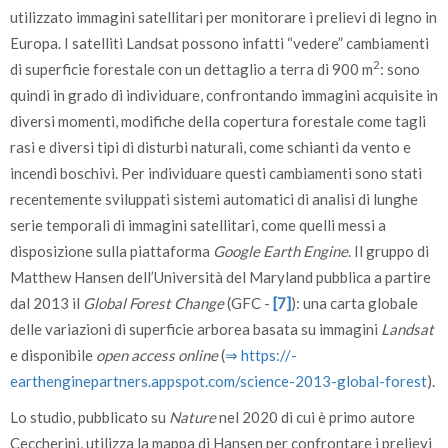
utilizzato immagini satellitari per monitorare i prelievi di legno in
Europa. I satelliti Landsat possono infatti “vedere” cambiamenti
2
di superficie forestale con un dettaglio a terra di 900 m
: sono
quindi in grado di individuare, confrontando immagini acquisite in
diversi momenti, modifiche della copertura forestale come tagli
rasi e diversi tipi di disturbi naturali, come schianti da vento e
incendi boschivi. Per individuare questi cambiamenti sono stati
recentemente sviluppati sistemi automatici di analisi di lunghe
serie temporali di immagini satellitari, come quelli messi a
disposizione sulla piattaforma
Google Earth Engine
. Il gruppo di
Matthew Hansen dell’Università del Maryland pubblica a partire
dal 2013 il
Global Forest Change
(GFC -
[7]
): una carta globale
delle variazioni di superficie arborea basata su immagini
Landsat
e disponibile
open access online
(
⇒ https:/­/­
earthenginepartners.appspot.com/­science-2013-global-forest
).
Lo studio, pubblicato su
Nature
nel 2020 di cui è primo autore
Ceccherini, utilizza la mappa di Hansen per confrontare i prelievi