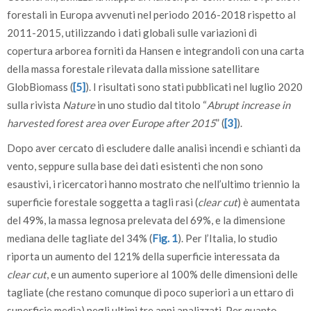
forestali in Europa avvenuti nel periodo 2016-2018 rispetto al
2011-2015, utilizzando i dati globali sulle variazioni di
copertura arborea forniti da Hansen e integrandoli con una carta
della massa forestale rilevata dalla missione satellitare
GlobBiomass (
[5]
). I risultati sono stati pubblicati nel luglio 2020
sulla rivista
Nature
in uno studio dal titolo “
Abrupt increase in
harvested forest area over Europe after 2015
” (
[3]
).
Dopo aver cercato di escludere dalle analisi incendi e schianti da
vento, seppure sulla base dei dati esistenti che non sono
esaustivi, i ricercatori hanno mostrato che nell’ultimo triennio la
superficie forestale soggetta a tagli rasi (
clear cut
) è aumentata
del 49%, la massa legnosa prelevata del 69%, e la dimensione
mediana delle tagliate del 34% (
Fig. 1
). Per l’Italia, lo studio
riporta un aumento del 121% della superficie interessata da
clear cut
, e un aumento superiore al 100% delle dimensioni delle
tagliate (che restano comunque di poco superiori a un ettaro di
superficie media) negli ultimi tre anni analizzati. Per quanto