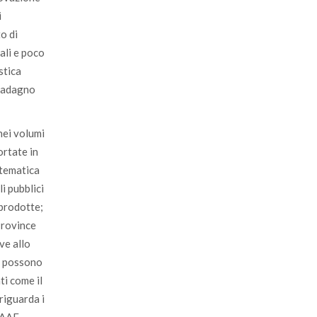
i
o di
ali e poco
stica
guadagno
nei volumi
ortate in
a tematica
i pubblici
 prodotte;
Province
ve allo
o, possono
ti come il
riguarda i