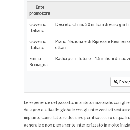
Ente
promotore
Governo
Decreto Clima: 30 milioni di euro già fi
Italiano
Governo
Piano Nazionale di Ripresa e Resilienza 
Italiano
ettari
Emilia
Radici per il futuro - 4.5 milioni di nuovi
Romagna
Lombardia
Forestami - 3 milioni di nuovi alberi
Enlar
Veneto
Ridiamo il Sorriso alla Pianura Padana -
ai comuni del Veneto
Le esperienze del passato, in ambito nazionale, con gli
Veneto
Premio “Jean Giono - L’uomo che piantav
da legno e a livello globale con gli interventi di resta
prodotti da Veneto Agricoltura, per la 
impianto come fattore decisivo per il successo di qualsi
Trento
“Riforestazione urbana - Alberi in città
generale e non pienamente interiorizzato in molte inizia