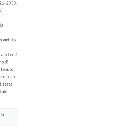
2021-2030,
i)
ia
in ambito
i
altri enti
no di
a tenuto
ere l’uso
è stata
tale,
 la