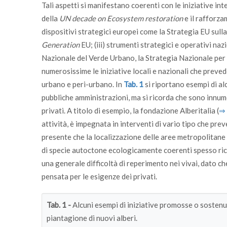
Tali aspetti si manifestano coerenti con le iniziative int
della
UN decade on Ecosystem restoration
e il rafforz
dispositivi strategici europei come la Strategia EU sulla
Generation
EU; (iii) strumenti strategici e operativi naz
Nazionale del Verde Urbano, la Strategia Nazionale per l
numerosissime le iniziative locali e nazionali che preve
urbano e peri-urbano. In
Tab. 1
si riportano esempi di al
pubbliche amministrazioni, ma si ricorda che sono innumer
privati. A titolo di esempio, la fondazione Alberitalia (
⇒ 
attività, è impegnata in interventi di vario tipo che pr
presente che la localizzazione delle aree metropolitane n
di specie autoctone ecologicamente coerenti spesso ricomp
una generale difficoltà di reperimento nei vivai, dato 
pensata per le esigenze dei privati.
Tab. 1 -
Alcuni esempi di iniziative promosse o soste
piantagione di nuovi alberi.