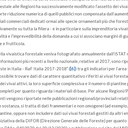
restale alle Regioni ha successivamente modificato l’assetto dei viva
 forte riduzione numerica di quelli pubblici non compensata dall’aument
riali commerciali dedicati ormai alle specie ornamentali più che forest
vamente su tutta la filiera - e in particolare sulla imprenditoria vivai
alità e l’imprevedibilità della domanda a cui si associano margini di 
 e frutticola.
della vivaistica forestale veniva fotografato annualmente dall’ISTAT 
informazioni più recenti a livello nazionale, relative al 2017, sono rip
te in Italia - RaF Italia 2017-2018” (
[6]
) tra gli indicatori per l’are
ssibile trovare dati di carattere quantitativo riferiti ai vivai forestal
 vivai attivi, la loro superficie complessiva e il numero di piantine
ompleti per quanto riguarda i materiali di base. Per alcune Regioni/
ti vengono riportate nelle pubblicazioni regionali/provinciali relati
. In sostanza, si tratta di dati frammentari e non omogenei (ad esempi
ine, oppure non includere dati sui vivai forestali gestiti da altri en
iniziativa della DIFOR (Direzione Generale delle Foreste) per quanto 