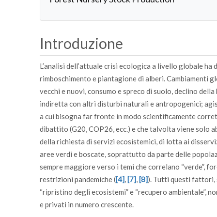
Introduzione
L’analisi dell’attuale crisi ecologica a livello globale 
rimboschimento e piantagione di alberi. Cambiamenti glob
vecchi e nuovi, consumo e spreco di suolo, declino della
indiretta con altri disturbi naturali e antropogenici; agi
a cui bisogna far fronte in modo scientificamente corrett
dibattito (G20, COP26, ecc.) e che talvolta viene solo a
della richiesta di servizi ecosistemici, di lotta ai disservi
aree verdi e boscate, soprattutto da parte delle popolaz
sempre maggiore verso i temi che correlano “verde”, fo
restrizioni pandemiche (
[4]
,
[7]
,
[8]
). Tutti questi fattori
“ripristino degli ecosistemi” e “recupero ambientale”, non
e privati in numero crescente.