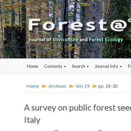
Journal of
Silviculture
and
Forest Ecology
Home
Contents
Search
Journal Info
F
Home
Archives
Vol. 19
pp. 18-30
A survey on public forest see
Italy