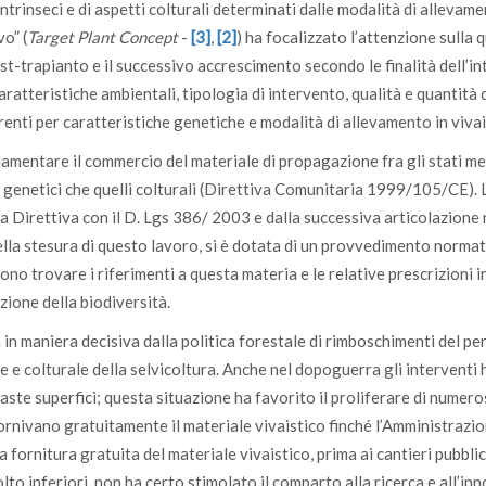
nts (BZ) - raccolta di sostegno per il restauro forestale dopo V
intrinseci e di aspetti colturali determinati dalle modalità di allevame
o” (
Target Plant Concept
-
[3]
,
[2]
) ha focalizzato l’attenzione sulla q
t-trapianto e il successivo accrescimento secondo le finalità dell’i
r piantare alberi in 63 Comuni
aratteristiche ambientali, tipologia di intervento, qualità e quantità 
per la piantagione di 6 milioni di alberi
erenti per caratteristiche genetiche e modalità di allevamento in vivai
 adottato
lamentare il commercio del materiale di propagazione fra gli stati m
ti genetici che quelli colturali (Direttiva Comunitaria 1999/105/CE). 
 Direttiva con il D. Lgs 386/ 2003 e dalla successiva articolazione 
lla stesura di questo lavoro, si è dotata di un provvedimento norma
ono trovare i riferimenti a questa materia e le relative prescrizioni i
zione della biodiversità.
 in maniera decisiva dalla politica forestale di rimboschimenti del pe
e e colturale della selvicoltura. Anche nel dopoguerra gli interventi
te superfici; questa situazione ha favorito il proliferare di numeros
e fornivano gratuitamente il materiale vivaistico finché l’Amministrazi
a fornitura gratuita del materiale vivaistico, prima ai cantieri pubblic
lto inferiori, non ha certo stimolato il comparto alla ricerca e all’in