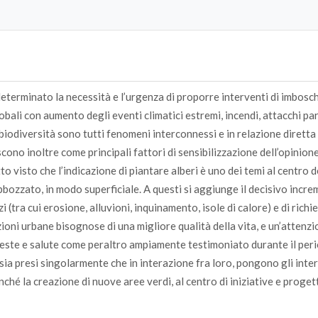
ha determinato la necessità e l’urgenza di proporre interventi di imbos
ali con aumento degli eventi climatici estremi, incendi, attacchi par
 biodiversità sono tutti fenomeni interconnessi e in relazione diretta
scono inoltre come principali fattori di sensibilizzazione dell’opinion
o visto che l’indicazione di piantare alberi è uno dei temi al centro d
bbozzato, in modo superficiale. A questi si aggiunge il decisivo incr
zi (tra cui erosione, alluvioni, inquinamento, isole di calore) e di richi
ioni urbane bisognose di una migliore qualità della vita, e un’attenz
reste e salute come peraltro ampiamente testimoniato durante il peri
, sia presi singolarmente che in interazione fra loro, pongono gli inter
ché la creazione di nuove aree verdi, al centro di iniziative e progett