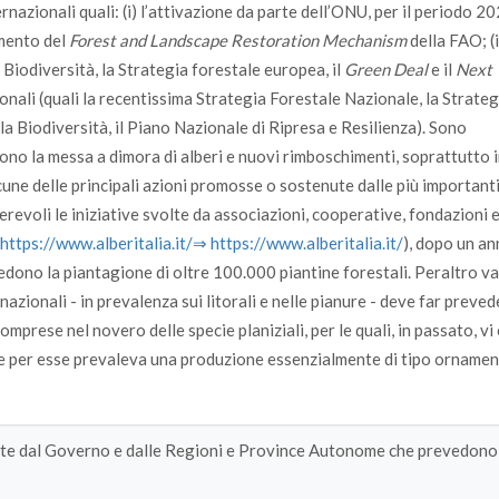
ernazionali quali: (i) l’attivazione da parte dell’ONU, per il periodo 
amento del
Forest and Landscape Restoration Mechanism
della FAO; (i
 Biodiversità, la Strategia forestale europea, il
Green Deal
e il
Next
ionali (quali la recentissima Strategia Forestale Nazionale, la Strateg
a Biodiversità, il Piano Nazionale di Ripresa e Resilienza). Sono
dono la messa a dimora di alberi e nuovi rimboschimenti, soprattutto 
cune delle principali azioni promosse o sostenute dalle più important
evoli le iniziative svolte da associazioni, cooperative, fondazioni e 
https:/­/­www.alberitalia.it/­
⇒ https:/­/­www.alberitalia.it/­
), dopo un an
evedono la piantagione di oltre 100.000 piantine forestali. Peraltro v
azionali - in prevalenza sui litorali e nelle pianure - deve far preved
rese nel novero delle specie planiziali, per le quali, in passato, vi 
che per esse prevaleva una produzione essenzialmente di tipo ornamen
nute dal Governo e dalle Regioni e Province Autonome che prevedono