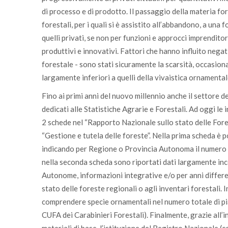
di processo e di prodotto. Il passaggio della materia fo
forestali, per i quali si è assistito all’abbandono, a una
quelli privati, se non per funzioni e approcci imprendito
produttivi e innovativi. Fattori che hanno influito negati
forestale - sono stati sicuramente la scarsità, occasion
largamente inferiori a quelli della vivaistica ornamentale
Fino ai primi anni del nuovo millennio anche il settore 
dedicati alle Statistiche Agrarie e Forestali. Ad oggi le 
2 schede nel “Rapporto Nazionale sullo stato delle Fores
“Gestione e tutela delle foreste”. Nella prima scheda è po
indicando per Regione o Provincia Autonoma il numero dei
nella seconda scheda sono riportati dati largamente inc
Autonome, informazioni integrative e/o per anni differen
stato delle foreste regionali o agli inventari forestali
comprendere specie ornamentali nel numero totale di piant
CUFA dei Carabinieri Forestali). Finalmente, grazie all’