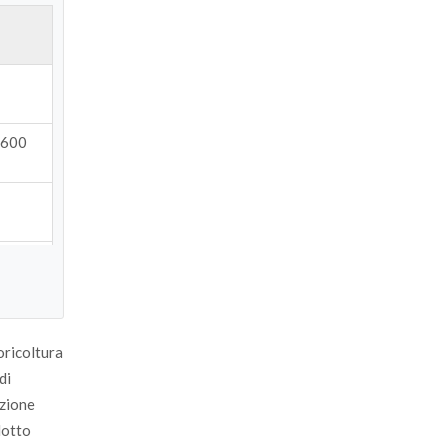
 6600
octone
oricoltura
di
stente
azione
dotto