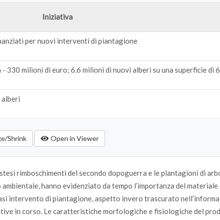
Iniziativa
nanziati per nuovi interventi di piantagione
- 330 milioni di euro; 6.6 milioni di nuovi alberi su una superficie di
 alberi
ge/Shrink
Open in Viewer
 Fornitura di giovani piante forestali (alberi e arbusti) di specie aut
 estesi rimboschimenti del secondo dopoguerra e le piantagioni di arb
a gli alberi” - Ciascun premiato riceve 250 piante di alberi/arbusti
uro ambientale, hanno evidenziato da tempo l’importanza del materiale 
realizzazione di un nuovo impianto o ad integrazione di impianto esi
asi intervento di piantagione, aspetto invero trascurato nell’inform
” - 1000 nuovi alberi
tive in corso. Le caratteristiche morfologiche e fisiologiche del pro