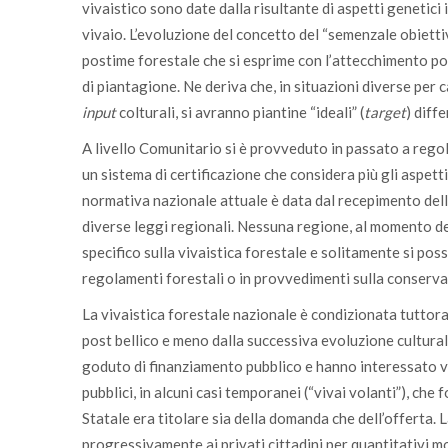
Trento e
TREE AGREEMENT (TN) e South Tyrol Pla
vivaistico sono date dalla risultante di aspetti genetici 
Bolzano
vivaio. L’evoluzione del concetto del “semenzale obiettiv
postime forestale che si esprime con l’attecchimento pos
Toscana
Bando regionale da 5 milioni di euro pe
di piantagione. Ne deriva che, in situazioni diverse per c
Lazio
OSSIGENO - 12 milioni di euro in 3 anni 
input
colturali, si avranno piantine “ideali” (
target
) diff
Campania
Un albero per ogni neonato e/o minore
A livello Comunitario si è provveduto in passato a rego
un sistema di certificazione che considera più gli aspet
Sardegna
1 milione di nuovi alberi
normativa nazionale attuale è data dal recepimento della
diverse leggi regionali. Nessuna regione, al momento de
specifico sulla vivaistica forestale e solitamente si poss
regolamenti forestali o in provvedimenti sulla conserva
La vivaistica forestale nazionale è condizionata tuttora
post bellico e meno dalla successiva evoluzione cultural
goduto di finanziamento pubblico e hanno interessato vas
pubblici, in alcuni casi temporanei (“vivai volanti”), ch
Statale era titolare sia della domanda che dell’offerta. L
progressivamente ai privati cittadini per quantitativi mo