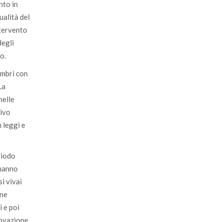
AIA
nto in
ualità del
ntervento
degli
o.
embri con
La
nelle
tivo
n leggi e
riodo
 hanno
i vivai
one
i e poi
novazione