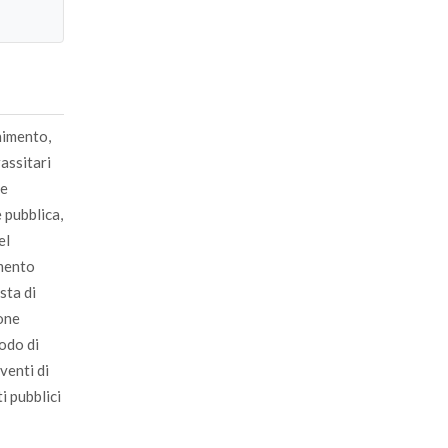
chimento,
assitari
 e
e pubblica,
el
emento
esta di
ione
odo di
venti di
i pubblici