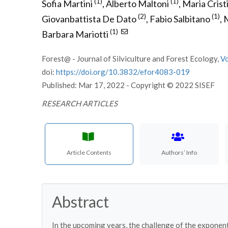
(1)
(1)
Sofia Martini
,
Alberto Maltoni
,
Maria Cris
(2)
(1)
Giovanbattista De Dato
,
Fabio Salbitano
,
M
(1)
Barbara Mariotti
Forest@ - Journal of Silviculture and Forest Ecology,
V
doi:
https://doi.org/10.3832/efor4083-019
Published: Mar 17, 2022 - Copyright © 2022 SISEF
RESEARCH ARTICLES
Article Contents
Authors’ Info
Abstract
In the upcoming years, the challenge of the exponenti