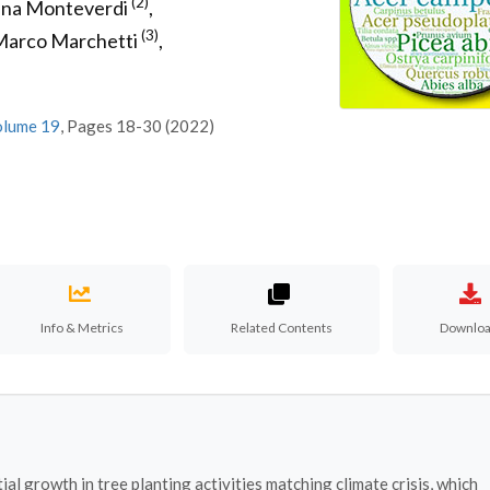
(2)
tina Monteverdi
,
(3)
arco Marchetti
,
olume 19
, Pages 18-30 (2022)
Info & Metrics
Related Contents
Downlo
al growth in tree planting activities matching climate crisis, which