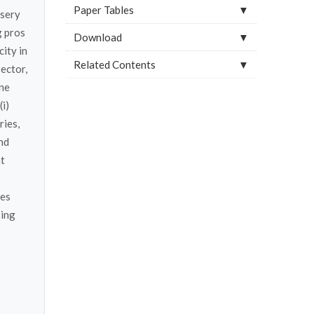
Paper Tables
rsery
g pros
Download
ity in
Related Contents
ector,
ine
(i)
ries,
nd
at
ses
sing