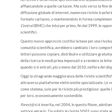
affiancandole a quelle cartacee. Ma solo verso la fine d
diffusione globale di internet, numerose riviste trasfe
formato cartaceo, o mantenendolo in forma complementa
Central
(BMC) che intuì per primo, fin dal 1999, le oppor
scientifici.
Questo nuovo approccio costituì la base per una rivoluzi
comunità scientifica, avrebbero cambiato i loro comporta
lettori possono copiare, distribuire e utilizzare gratuita
della ricerca in modi prima impensati e a rendere la lett
quando si è entrati, più o meno dal 2010, nell’era dei disp
Oggi la stragrande maggioranza delle riviste scientific
attraverso piattaforme elettroniche specializzate. Le ve
come stemma, solo per le riviste più prestigiose: quelle i
per loro, economicamente sostenibile.
Forest@
si è inserita, nel 2004, in questo filone, adottan
settore agrario. Da subito le riviste SISEF sono state 