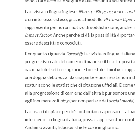
sono state accolte e seguite dalla comunità scientifica, 
La rivista in lingua inglese,
iForest - Biogeosciences and
e un interesse esteso, grazie al modello
Platinum Open 
rappresenta per noi un motivo di soddisfazione, anche m
impact factor
. Anche perché ci dà la possibilità di portar
essere descritti e conosciuti.
Per quanto riguarda
Forest@
, la rivista in lingua itali
progressivo calo del numero di manoscritti sottoposti a
nazionali del settore agrario e forestale. I motivi ci ap
una doppia debolezza: da una parte è una rivista non indi
scaturiscono le statistiche di citazione ufficiali. E com
alla progressione di carriera; dall’altra è pur sempre un
agli innumerevoli
blog
(per non parlare dei
social media
La cosa ci dispiace perché continuiamo a pensare - al par
intermedio, in lingua italiana, possa rappresentare un’uti
Andiamo avanti, fiduciosi che le cose migliorino.