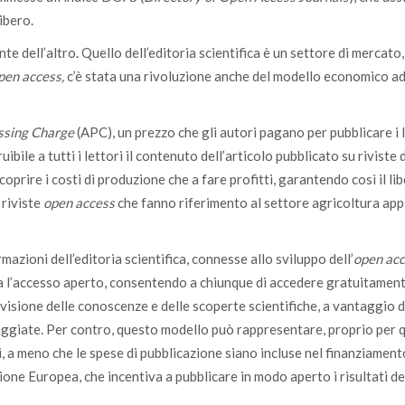
ibero.
e dell’altro. Quello dell’editoria scientifica è un settore di mercato, 
pen access,
c’è stata una rivoluzione anche del modello economico a
ssing Charge
(APC), un prezzo che gli autori pagano per pubblicare i 
ibile a tutti i lettori il contenuto dell’articolo pubblicato su riviste 
oprire i costi di produzione che a fare profitti, garantendo così il li
 riviste
open access
che fanno riferimento al settore agricoltura app
mazioni dell’editoria scientifica, connesse allo sviluppo dell’
open ac
a l’accesso aperto, consentendo a chiunque di accedere gratuitament
ivisione delle conoscenze e delle scoperte scientifiche, a vantaggio d
ggiate. Per contro, questo modello può rappresentare, proprio per 
ti, a meno che le spese di pubblicazione siano incluse nel finanziament
ne Europea, che incentiva a pubblicare in modo aperto i risultati de