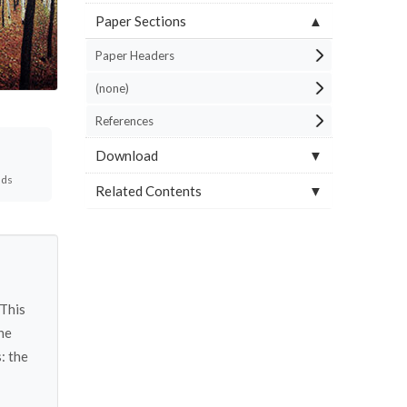
Paper Sections
Paper Headers
(none)
References
Download
ads
Related Contents
 This
he
: the