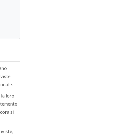
iano
iviste
ionale.
 la loro
entemente
cora si
iviste,