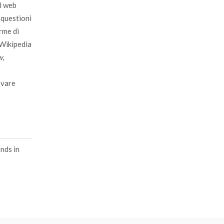
el web
 questioni
rme di
 Wikipedia
w
,
rovare
nds in