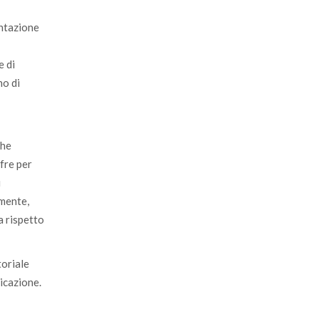
entazione
e di
no di
che
ffre per
i
lmente,
a rispetto
toriale
licazione.