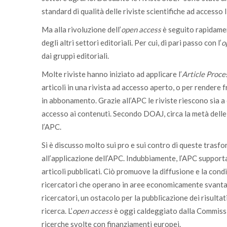
standard di qualità delle riviste scientifiche ad accesso l
Ma alla rivoluzione dell’
open access
è seguito rapidament
degli altri settori editoriali. Per cui, di pari passo con l’
o
dai gruppi editoriali.
Molte riviste hanno iniziato ad applicare l’
Article Proce
articoli in una rivista ad accesso aperto, o per rendere fru
in abbonamento. Grazie all’APC le riviste riescono sia a c
accesso ai contenuti. Secondo DOAJ, circa la metà delle
l’APC.
Si è discusso molto sui pro e sui contro di queste trasfor
all’applicazione dell’APC. Indubbiamente, l’APC support
articoli pubblicati. Ciò promuove la diffusione e la cond
ricercatori che operano in aree economicamente svanta
ricercatori, un ostacolo per la pubblicazione dei risulta
ricerca. L’
open access
è oggi caldeggiato dalla Commissio
ricerche svolte con finanziamenti europei.