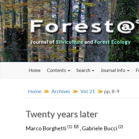
Journal of
Silviculture
and
Forest Ecology
Home
Contents
Search
Journal Info
F
Home
Archives
Vol. 21
pp. 8-9
Twenty years later
(1)
(2)
Marco Borghetti
,
Gabriele Bucci