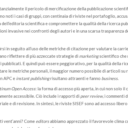
nzialmente il pericolo di mercificazione della pubblicazione scientif
no noti i casi di gruppi, con centinaia di riviste nel portafoglio, accus
 dell’editoria scientifica e compromettere la qualità della ricerca pub
ni invasive nei confronti degli autori e in una scarsa trasparenza d
rsi in seguito all’uso delle metriche di citazione per valutare la carri
ano riflettere di più azzeccate strategie di
marketing
scientifico che
li pubblicati. E quindi può essere peggiorativo, per la qualità della ri
are le metriche personali, il maggior numero possibile di articoli su r
con APC e
instant publishing
risultano attraenti e fanno
business
.
tinum Open Access
: la forma di accesso più aperta, in cui non solo il
mente accessibile. Ciò include i rapporti di
peer review
, i commenti d
iale e di revisione. In sintesi, le riviste SISEF sono ad accesso libero
sti vent’anni? Come
editors
abbiamo apprezzato il favorevole clima c