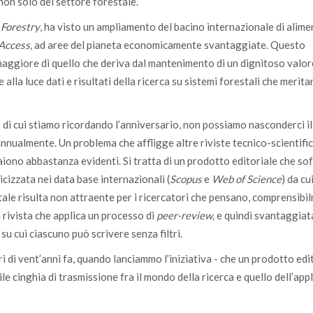
non solo del settore forestale.
 Forestry
, ha visto un ampliamento del bacino internazionale di alim
Access,
ad aree del pianeta economicamente svantaggiate. Questo
aggiore di quello che deriva dal mantenimento di un dignitoso valor
e alla luce dati e risultati della ricerca su sistemi forestali che merita
ana di cui stiamo ricordando l’anniversario, non possiamo nasconderci il
nnualmente. Un problema che affligge altre riviste tecnico-scientifi
paiono abbastanza evidenti. Si tratta di un prodotto editoriale che so
cizzata nei data base internazionali (
Scopus
e
Web of Science
) da cu
e tale risulta non attraente per i ricercatori che pensano, comprensibi
a rivista che applica un processo di
peer-review,
e quindi svantaggiat
) su cui ciascuno può scrivere senza filtri.
i di vent’anni fa, quando lanciammo l’iniziativa - che un prodotto edi
le cinghia di trasmissione fra il mondo della ricerca e quello dell’app