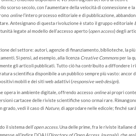
ello scorso secolo, con l’aumentare della velocità di connessione e la
rirono
online
l’intero processo editoriale e di pubblicazione, abbandon
re. Antesignano di questa rivoluzione è stato il gruppo editoriale
tunità legate al modello dell’accesso aperto (
open access
) degli arti
one del settore: autori, agenzie di finanziamento, biblioteche, la pi
menti. Si pensi, ad esempio, alla licenza
Creative Commons
per la qu
mente gli articoli pubblicati. Tutto ciò ha contribuito a diffondere i ri
eratura scientifica disponibile a un pubblico sempre più vasto: ancor d
ositivi mobili e dei siti web adattivi (
responsive web design
).
he opera in ambiente digitale, offrendo accesso
online
ai propri cont
rsioni cartacee delle riviste scientifiche sono ormai rare. Rimangono
n grado, vedi il caso di
Nature,
di approdare nelle edicole; finché sar
do il sistema dell’
open access.
Una delle prime, fra le riviste italiane d
ammesse all’indice DOAJ (
Directory of Open Access Journals
), che ass