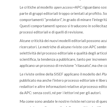
Le critiche al modello
open access+
APC riguardano sosta
parte di gruppi editoriali troppo orientati al profitto. So
comportamenti “predatori”, in grado di minare l’integrità
Questi comportamenti spesso si traducono in sollecitazio
processi editoriali e di quelli di revisione.
Alcune criticità dei nuovi modelli editoriali possono acui
ricercatori. Le metriche di alcune riviste con APC sembr
selettività del processo editoriale e qualità degli artico
scientifica, la tendenza a pubblicare, tanto per increment
applicano un processo di revisione “rilassato”, ma che 
Le riviste online della SISEF applicano il modello del
Pla
pubblicato ma anche l’intero processo editoriale è libera
redattori e altre informazioni relative al processo editor
da APC: senza costi, né per i lettori né per gli autori.
Ma come sono andate le nostre riviste nel corso di que