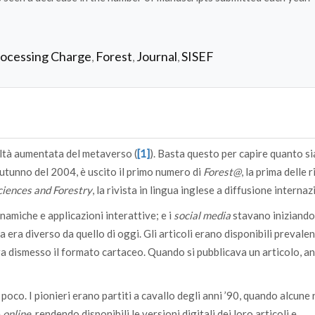
rocessing Charge
Forest
Journal
SISEF
,
,
,
altà aumentata del metaverso (
[1]
). Basta questo per capire quanto s
’autunno del 2004, è uscito il primo numero di
Forest@
, la prima delle r
iences and Forestry
, la rivista in lingua inglese a diffusione internaz
namiche e applicazioni interattive; e i
social media
stavano iniziando
ca era diverso da quello di oggi. Gli articoli erano disponibili preval
 dismesso il formato cartaceo. Quando si pubblicava un articolo, an
poco. I pionieri erano partiti a cavallo degli anni ’90, quando alcune r
e
online
, rendendo disponibili le versioni digitali dei loro articoli e