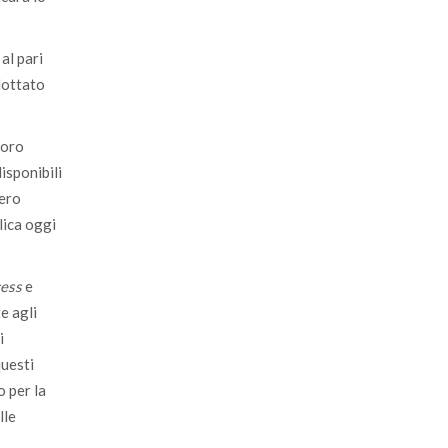
al pari
dottato
loro
disponibili
bero
lica oggi
cess
e
e agli
i
questi
o per la
lle