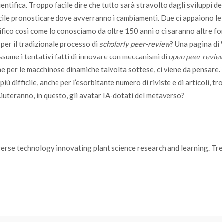
cientifica. Troppo facile dire che tutto sarà stravolto dagli sviluppi d
ifficile pronosticare dove avverranno i cambiamenti. Due ci appaiono le
ntifico così come lo conosciamo da oltre 150 anni o ci saranno altre fo
per il tradizionale processo di
scholarly peer-review
? Una pagina di
assume i tentativi fatti di innovare con meccanismi di
open peer revie
e per le macchinose dinamiche talvolta sottese, ci viene da pensare.
iù difficile, anche per l’esorbitante numero di riviste e di articoli, t
 Aiuteranno, in questo, gli avatar IA-dotati del metaverso?
rse technology innovating plant science research and learning. Tre