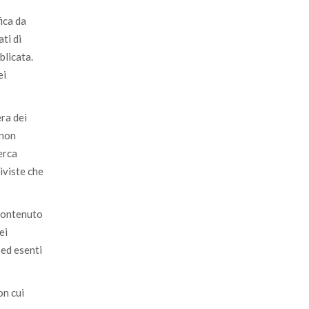
ica da
ati di
blicata.
ei
era dei
 non
cerca
iviste che
 contenuto
ei
 ed esenti
on cui