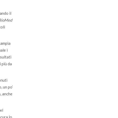
ando il
BioMed
coli
ù ampia
ale i
sultati
i più da
enuti
, un po’
à, anche
el
icura lo