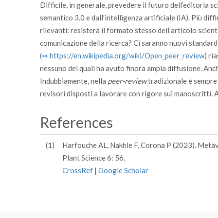
Difficile, in generale, prevedere il futuro dell’editoria s
semantico 3.0 e dall’intelligenza artificiale (IA). Più d
rilevanti: resisterà il formato stesso dell’articolo scie
comunicazione della ricerca? Ci saranno nuovi standard 
(
⇒ https:/­/­en.wikipedia.org/­wiki/­Open­_peer­_review
) ri
nessuno dei quali ha avuto finora ampia diffusione. Anch
Indubbiamente, nella
peer-review
tradizionale è sempre p
revisori disposti a lavorare con rigore sui manoscritti.
References
(1)
Harfouche AL, Nakhle F, Corona P (2023). Metave
Plant Science 6: 56.
CrossRef
|
Google Scholar