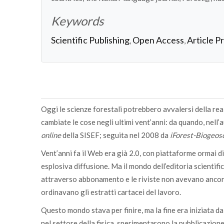
Keywords
Scientific Publishing
Open Access
Article P
,
,
Oggi le scienze forestali potrebbero avvalersi della re
cambiate le cose negli ultimi vent’anni: da quando, nell
online
della SISEF; seguita nel 2008 da
iForest-Biogeosc
Vent’anni fa il Web era già 2.0, con piattaforme ormai di
esplosiva diffusione. Ma il mondo dell’editoria scientifi
attraverso abbonamento e le riviste non avevano ancora
ordinavano gli estratti cartacei del lavoro.
Questo mondo stava per finire, ma la fine era iniziata da 
nel settore della fisica, sperimentarono la pubblicazion