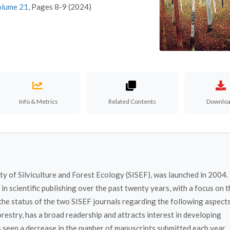
olume 21
, Pages 8-9 (2024)
Info & Metrics
Related Contents
Downlo
ty of Silviculture and Forest Ecology (SISEF), was launched in 2004.
n scientific publishing over the past twenty years, with a focus on t
he status of the two SISEF journals regarding the following aspects
restry, has a broad readership and attracts interest in developing
s seen a decrease in the number of manuscripts submitted each year.