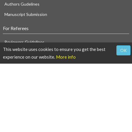
Authors Gudelines
Manuscript Submission
For Referees
Reviewers Guidelines
This website uses cookies to ensure you get the best
OK
Thanks to Reviewers
experience on our website.
More info
For Users
Article Alert Service
RSS Feeds
SISEF Publishing
iForest - Biogeosciences and Forestry
SISEF News