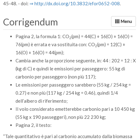
45-48. - doi:
⇒ http:/­/­dx.doi.org/­10.3832/­efor0652-008
.
Corrigendum
Pagina 2, la formula 1: CO
(pm) = 44(C) + 16(O) + 16(O) =
2
76(pm) è errata e va sostituita con: CO
(pm) = 12(C) +
2
16(O) + 16(O) = 44(pm);
Cambia anche la proporzione seguente, in: 44 : 202 = 12 : X
(kg di C) e quindi le emissioni per passeggero: 55 kg di
carbonio per passeggero (non più 117);
Le emissioni per passeggero sarebbero (55 kg / 254 kg =
0.27) e non più (117 kg / 254 kg = 0.46), quindi 1/4
dell’albero di riferimento;
Il volo considerato emetterebbe carbonio pari a 10 450 kg
(55 kg x 190 passeggeri), non più 22 230 kg;
Pagina 2, il testo:
“Tale quantitativo è pari al carbonio accumulato dalla biomassa