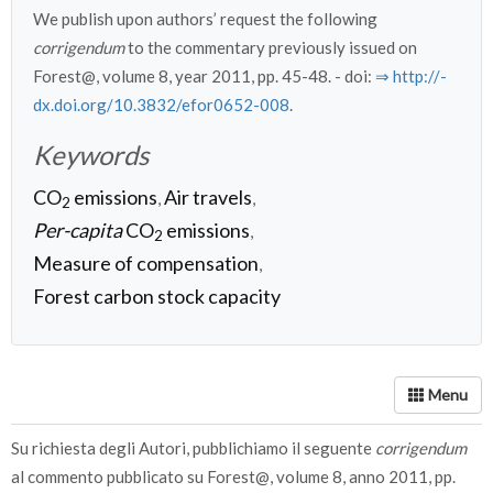
We publish upon authors’ request the following
corrigendum
to the commentary previously issued on
Forest@, volume 8, year 2011, pp. 45-48. - doi:
⇒ http:/­/­
dx.doi.org/­10.3832/­efor0652-008
.
Keywords
CO
emissions
Air travels
,
,
2
Per-capita
CO
emissions
,
2
Measure of compensation
,
Forest carbon stock capacity
Su richiesta degli Autori, pubblichiamo il seguente
corrigendum
al commento pubblicato su Forest@, volume 8, anno 2011, pp.