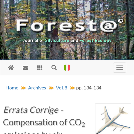
Journal of
Silviculture
and
Forest Ecology
Home
Archives
Vol. 8
pp. 134-134
Errata Corrige -
Compensation of CO
2